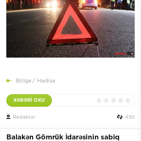
Bölgə
/
Hadisə
XƏBƏRİ OXU
Redaktor
450
Balakən Gömrük İdarəsinin sabiq