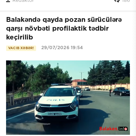
Redaktor
186
Balakəndə qayda pozan sürücülərə
qarşı növbəti profilaktik tədbir
keçirilib
29/07/2026 19:54
VACIB XƏBƏR!