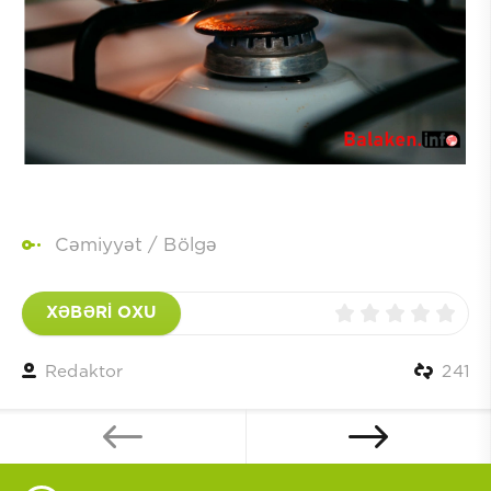
Cəmiyyət
/
Bölgə
XƏBƏRİ OXU
Redaktor
241