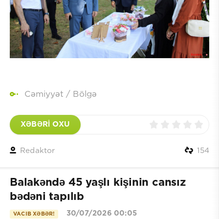
Cəmiyyət
/
Bölgə
XƏBƏRİ OXU
Redaktor
154
Balakəndə 45 yaşlı kişinin cansız
bədəni tapılıb
30/07/2026 00:05
VACIB XƏBƏR!