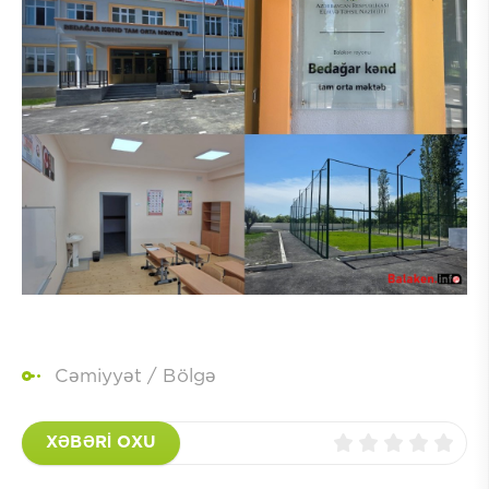
Cəmiyyət
/
Bölgə
XƏBƏRİ OXU