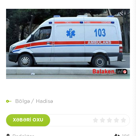
Bölgə
/
Hadisə
XƏBƏRİ OXU