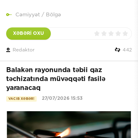
Cəmiyyət
/
Bölgə
XƏBƏRİ OXU
Redaktor
442
Balakən rayonunda təbii qaz
təchizatında müvəqqəti fasilə
yaranacaq
27/07/2026 15:53
VACIB XƏBƏR!