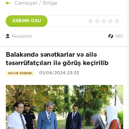
Cəmiyyət
/
Bölgə
XƏBƏRİ OXU
Redaktor
180
Balakəndə sənətkarlar və ailə
təsərrüfatçıları ilə görüş keçirilib
01/08/2026 23:33
VACIB XƏBƏR!