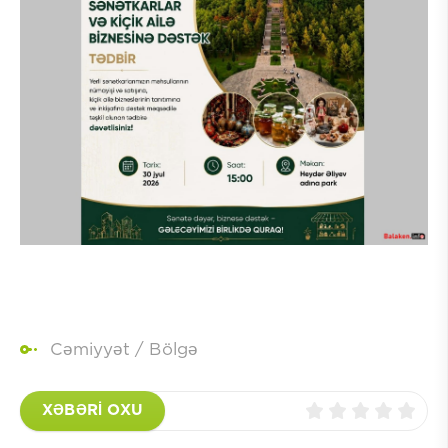
Cəmiyyət
/
Bölgə
XƏBƏRİ OXU