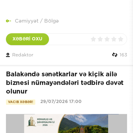
Cəmiyyət
/
Bölgə
XƏBƏRİ OXU
Redaktor
163
Balakəndə sənətkarlar və kiçik ailə
biznesi nümayəndələri tədbirə dəvət
olunur
29/07/2026 17:00
VACIB XƏBƏR!