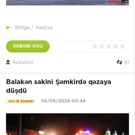
Bölgə
/
Hadisə
XƏBƏRİ OXU
Redaktor
61
Balakən sakini Şəmkirdə qəzaya
düşdü
06/08/2026 00:44
VACIB XƏBƏR!