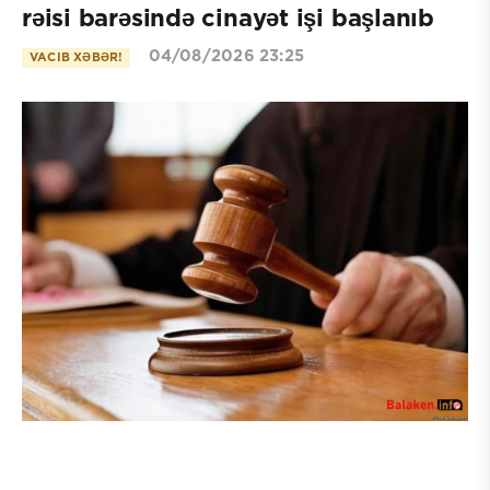
rəisi barəsində cinayət işi başlanıb
04/08/2026 23:25
VACIB XƏBƏR!