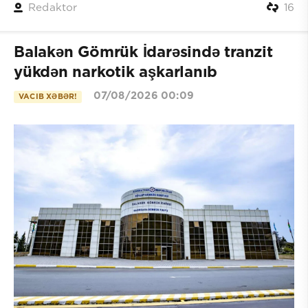
Redaktor
16
Balakən Gömrük İdarəsində tranzit
yükdən narkotik aşkarlanıb
07/08/2026 00:09
VACIB XƏBƏR!