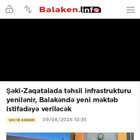
Şəki-Zaqatalada təhsil infrastrukturu
yenilənir, Balakəndə yeni məktəb
istifadəyə veriləcək
09/08/2026 10:35
VACIB XƏBƏR!