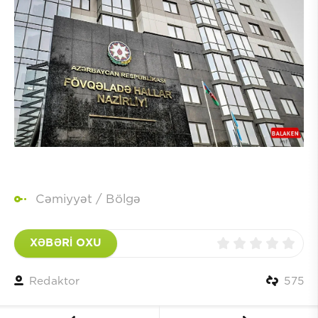
Cəmiyyət
/
Bölgə
XƏBƏRİ OXU
Redaktor
575