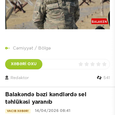
Cəmiyyət
/
Bölgə
XƏBƏRİ OXU
Redaktor
541
Balakəndə bəzi kəndlərdə sel
təhlükəsi yaranıb
14/04/2026 08:41
VACIB XƏBƏR!