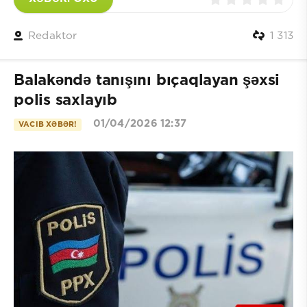
Redaktor
1 313
Balakəndə tanışını bıçaqlayan şəxsi
polis saxlayıb
01/04/2026 12:37
VACIB XƏBƏR!