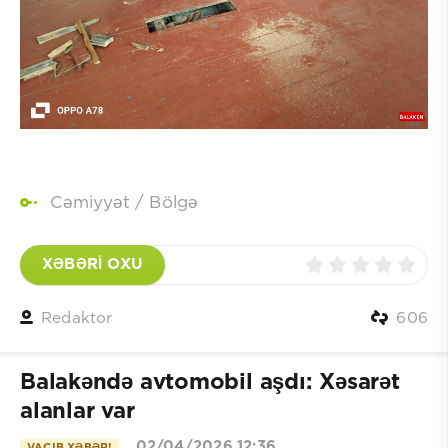
Cəmiyyət
/
Bölgə
XƏBƏRİ OXU
Redaktor
606
Balakəndə avtomobil aşdı: Xəsarət
alanlar var
02/04/2026 12:36
VACIB XƏBƏR!