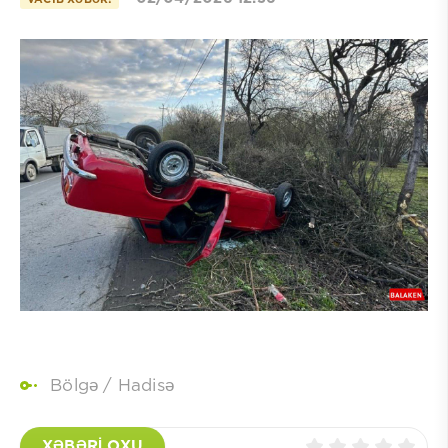
Bölgə
/
Hadisə
XƏBƏRİ OXU