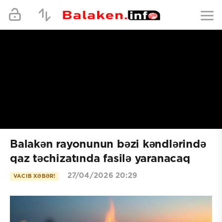
Balakən rayonunun bəzi kəndlərində
qaz təchizatında fasilə yaranacaq
27/04/2026 20:29
VACIB XƏBƏR!