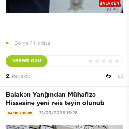
Bölgə
/
Hadisə
XƏBƏRİ OXU
Redaktor
1 163
Balakən Yanğından Mühafizə
Hissəsinə yeni rəis təyin olunub
31/03/2026 15:28
VACIB XƏBƏR!