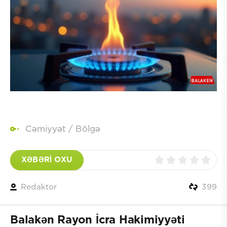
Cəmiyyət
/
Bölgə
XƏBƏRİ OXU
Redaktor
399
Balakən Rayon İcra Hakimiyyəti