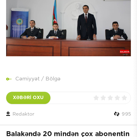
Cəmiyyət
/
Bölgə
XƏBƏRİ OXU
Redaktor
995
Balakəndə 20 mindən çox abonentin