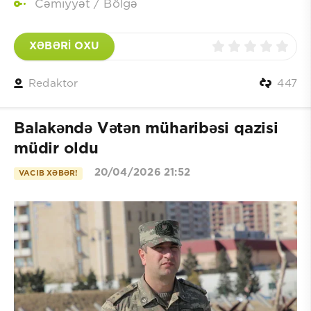
Cəmiyyət
/
Bölgə
XƏBƏRİ OXU
Redaktor
447
Balakəndə Vətən müharibəsi qazisi
müdir oldu
20/04/2026 21:52
VACIB XƏBƏR!