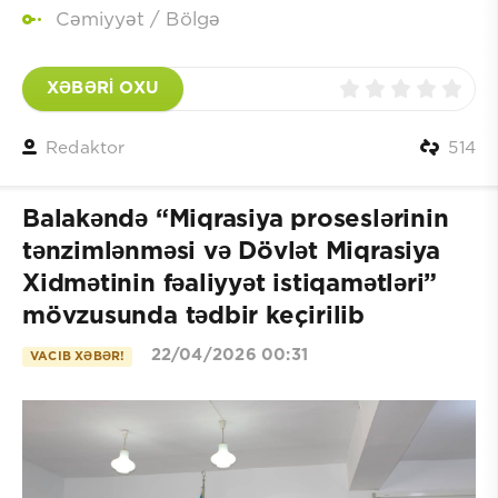
Cəmiyyət
/
Bölgə
XƏBƏRİ OXU
Redaktor
514
Balakəndə “Miqrasiya proseslərinin
tənzimlənməsi və Dövlət Miqrasiya
Xidmətinin fəaliyyət istiqamətləri”
mövzusunda tədbir keçirilib
22/04/2026 00:31
VACIB XƏBƏR!