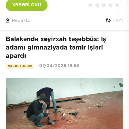
XƏBƏRİ OXU
Redaktor
1 441
Balakəndə xeyirxah təşəbbüs: İş
adamı gimnaziyada təmir işləri
apardı
07/04/2026 19:58
VACIB XƏBƏR!