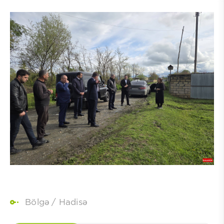
Bölgə
/
Hadisə