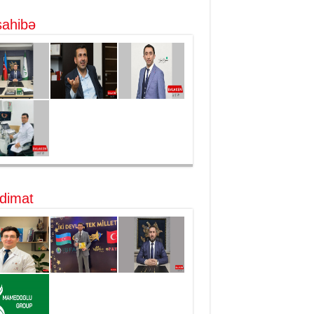
ahibə
dimat