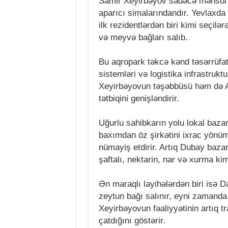
Samir Xeyirbəyov sadəcə məhsul is
aparıcı simalarındandır. Yevlaxda
ilk rezidentlərdən biri kimi seçilə
və meyvə bağları salıb.
Bu aqropark təkcə kənd təsərrüfat
sistemləri və logistika infrastruk
Xeyirbəyovun təşəbbüsü həm də Az
tətbiqini genişləndirir.
Uğurlu sahibkarın yolu lokal baza
baxımdan öz şirkətini ixrac yönüm
nümayiş etdirir. Artıq Dubay baza
şaftalı, nektarin, nar və xurma kim
Ən maraqlı layihələrdən biri isə D
zeytun bağı salınır, eyni zamanda 
Xeyirbəyovun fəaliyyətinin artıq 
çatdığını göstərir.