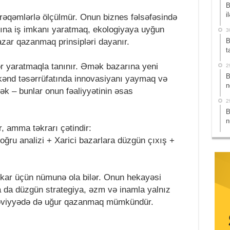
B
i
rəqəmlərlə ölçülmür. Onun biznes fəlsəfəsində
nına iş imkanı yaratmaq, ekologiyaya uyğun
3
azar qazanmaq prinsipləri dayanır.
B
t
 yaratmaqla tanınır. Əmək bazarına yeni
2
B
, kənd təsərrüfatında innovasiyanı yaymaq və
n
mək – bunlar onun fəaliyyətinin əsas
2
B
n
, amma təkrarı çətindir:
 doğru analizi + Xarici bazarlara düzgün çıxış +
bkar üçün nümunə ola bilər. Onun hekayəsi
da da düzgün strategiya, əzm və inamla yalnız
 səviyyədə də uğur qazanmaq mümkündür.