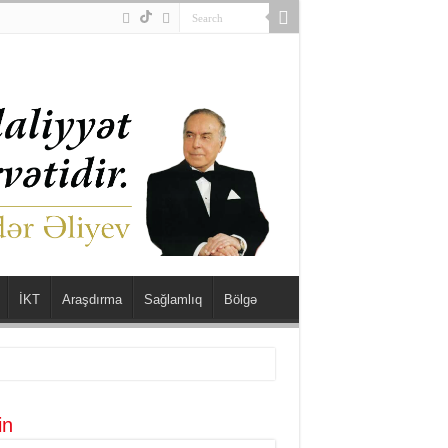
İKT
Araşdırma
Sağlamlıq
Bölgə
in