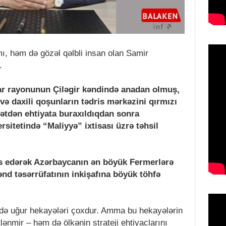
ı, həm də gözəl qəlbli insan olan Samir
.
ar rayonunun Çiləgir kəndində anadan olmuş,
və daxili qoşunların tədris mərkəzini qırmızı
mətdən ehtiyata buraxıldıqdan sonra
sitetində “Maliyyə” ixtisası üzrə təhsil
is edərək Azərbaycanın ən böyük Fermerlərə
nd təsərrüfatının inkişafına böyük töhfə
də uğur hekayələri çoxdur. Amma bu hekayələrin
tlənmir – həm də ölkənin strateji ehtiyaclarını