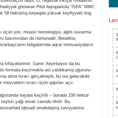
tehsalçısı deyil. O, regional inkişaf modelinin
 fəaliyyət göstərən Pilot Aqroparkda “İSFA” MMC
rək 58 hektarlıq torpaqda yüksək keyfiyyətli ting
Len
B
ı üçün yox, müasir texnologiya, ağıllı suvarma
Ş
turu baxımından da nümunədir. Beləliklə,
B
ərbaycanın bölgələrində aqrar innovasiyaların
B
B
G
rla kifayətlənmir. Samir Xeyirbəyov da bu
7
lü formata keçirməklə əsl sahibkarlıq uğurunu
B
rına alma ixracı gerçəkləşib, bu isə gələcəkdə
n
i meyvələrin ixracı üçün qapıları açır.
6
B
ağıstanda həyata keçirilir – burada 100 hektar
4
zeytun yağı emalı zavodu tikilir. Bu,
B
transsərhəd iqtisadi əməkdaşlıq səviyyəsinə
b
1