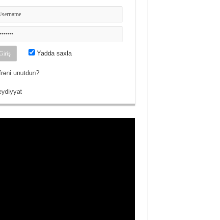
Yadda saxla
frəni unutdun?
ydiyyat