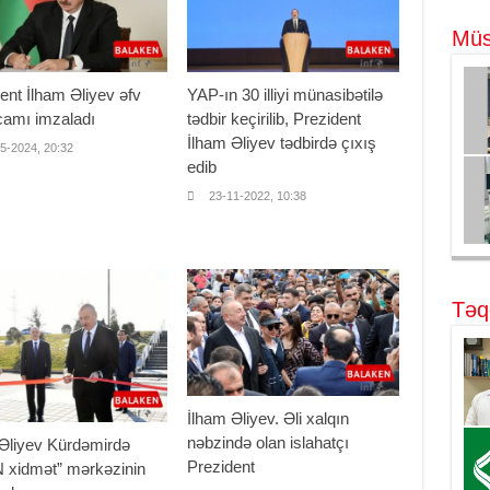
Müs
YAP-ın 30 illiyi münasibətilə
ent İlham Əliyev əfv
tədbir keçirilib, Prezident
camı imzaladı
İlham Əliyev tədbirdə çıxış
5-2024, 20:32
edib
23-11-2022, 10:38
Təq
İlham Əliyev. Əli xalqın
nəbzində olan islahatçı
 Əliyev Kürdəmirdə
Prezident
 xidmət” mərkəzinin