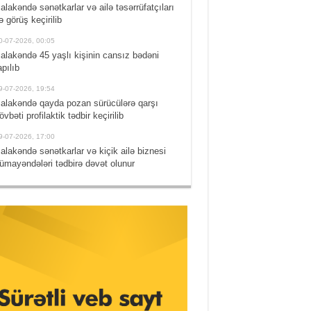
alakəndə sənətkarlar və ailə təsərrüfatçıları
lə görüş keçirilib
0-07-2026, 00:05
alakəndə 45 yaşlı kişinin cansız bədəni
apılıb
9-07-2026, 19:54
alakəndə qayda pozan sürücülərə qarşı
övbəti profilaktik tədbir keçirilib
9-07-2026, 17:00
alakəndə sənətkarlar və kiçik ailə biznesi
ümayəndələri tədbirə dəvət olunur