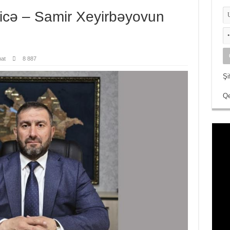
icə – Samir Xeyirbəyovun
at
8 887
Şi
Qe