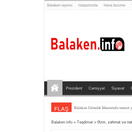
Balakən rayonu
Haqqımızda
Hava durumu
Prezident
Cəmiyyət
Siyasət
Balakən sakini Şəmkirdə qəzaya dü
FLAŞ
Balaken.info
»
Təqdimat
» Əzm, zəhmət və nəti