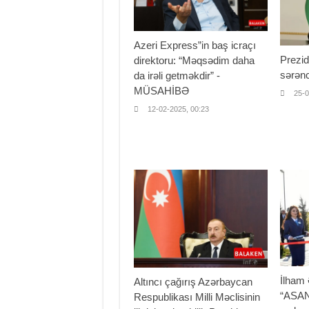
Azeri Express”in baş icraçı
Prezid
direktoru: “Məqsədim daha
sərən
da irəli getməkdir” -
MÜSAHİBƏ
25-0
12-02-2025, 00:23
İlham
Altıncı çağırış Azərbaycan
“ASAN
Respublikası Milli Məclisinin