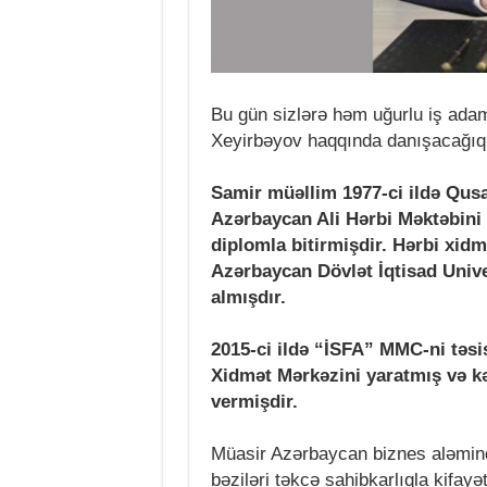
Bu gün sizlərə həm uğurlu iş adam
Xeyirbəyov haqqında danışacağıq
Samir müəllim 1977-ci ildə Qus
Azərbaycan Ali Hərbi Məktəbini 
diplomla bitirmişdir. Hərbi xid
Azərbaycan Dövlət İqtisad Univer
almışdır.
2015-ci ildə “İSFA” MMC-ni təs
Xidmət Mərkəzini yaratmış və kə
vermişdir.
Müasir Azərbaycan biznes aləmin
bəziləri təkcə sahibkarlıqla kifayə