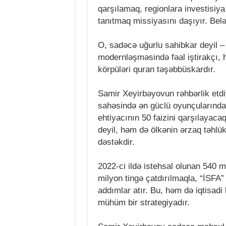
qarşılamaq, regionlara investisiya
tanıtmaq missiyasını daşıyır. Bel
O, sadəcə uğurlu sahibkar deyil – v
modernləşməsində fəal iştirakçı, 
körpüləri quran təşəbbüskardır.
Samir Xeyirbəyovun rəhbərlik etdi
sahəsində ən güclü oyunçularından b
ehtiyacının 50 faizini qarşılayaca
deyil, həm də ölkənin ərzaq təhlü
dəstəkdir.
2022-ci ildə istehsal olunan 540 m
milyon tingə çatdırılmaqla, “İSFA”
addımlar atır. Bu, həm də iqtisadi
mühüm bir strategiyadır.