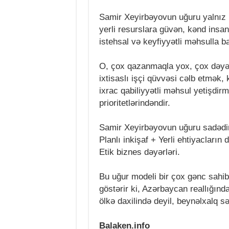
Samir Xeyirbəyovun uğuru yalnız 
yerli resurslara güvən, kənd insa
istehsal və keyfiyyətli məhsulla b
O, çox qazanmaqla yox, çox dəyər
ixtisaslı işçi qüvvəsi cəlb etmək
ixrac qabiliyyətli məhsul yetişdir
prioritetlərindəndir.
Samir Xeyirbəyovun uğuru sadədir
Planlı inkişaf + Yerli ehtiyacların
Etik biznes dəyərləri.
Bu uğur modeli bir çox gənc sahi
göstərir ki, Azərbaycan reallığın
ölkə daxilində deyil, beynəlxalq
Balaken.info