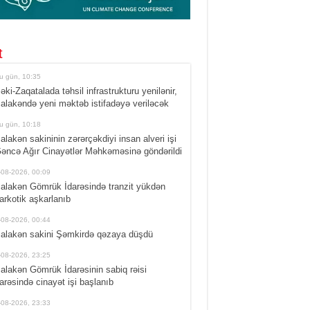
t
u gün, 10:35
əki-Zaqatalada təhsil infrastrukturu yenilənir,
alakəndə yeni məktəb istifadəyə veriləcək
u gün, 10:18
alakən sakininin zərərçəkdiyi insan alveri işi
əncə Ağır Cinayətlər Məhkəməsinə göndərildi
-08-2026, 00:09
alakən Gömrük İdarəsində tranzit yükdən
arkotik aşkarlanıb
-08-2026, 00:44
alakən sakini Şəmkirdə qəzaya düşdü
-08-2026, 23:25
alakən Gömrük İdarəsinin sabiq rəisi
arəsində cinayət işi başlanıb
-08-2026, 23:33