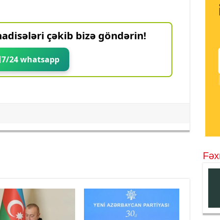
adisələri çəkib bizə göndərin!
7/24 whatsapp
Fəx