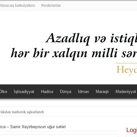
Yanacaq kalkulyatoru
Restoranlar
Ölkə
İqtisadiyyat
Hadisə
Dünya
İdman
Maraqlı
Mədəniyyət
şdü
cə – Samir Xeyirbəyovun uğur səfəri
Log