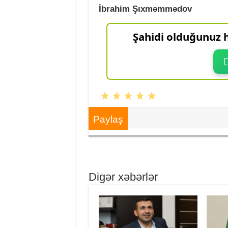
İbrahim Şıxməmmədov
Şahidi olduğunuz h
Paylaş
Digər xəbərlər