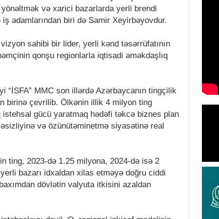
 yönəltmək və xarici bazarlarda yerli brendi
ə iş adamlarından biri də Samir Xeyirbəyovdur.
izyon sahibi bir lider, yerli kənd təsərrüfatının
həmçinin qonşu regionlarla iqtisadi əməkdaşlıq
yi “İSFA” MMC son illərdə Azərbaycanın tingçilik
irinə çevrilib. Ölkənin illik 4 milyon ting
q istehsal gücü yaratmaq hədəfi təkcə biznes plan
kəsizliyinə və özünütəminetmə siyasətinə real
in ting, 2023-də 1.25 milyona, 2024-də isə 2
 yerli bazarı idxaldan xilas etməyə doğru ciddi
 baxımdan dövlətin valyuta itkisini azaldan