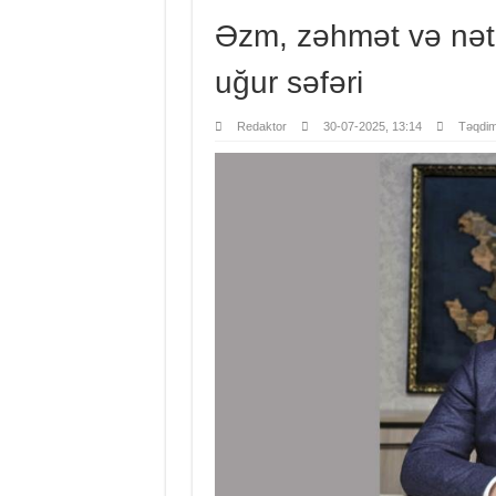
Əzm, zəhmət və nət
uğur səfəri
Redaktor
30-07-2025, 13:14
Təqdim