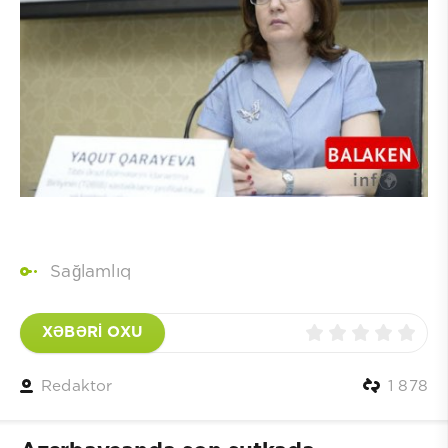
Sağlamlıq
XƏBƏRİ OXU
Redaktor
1 878