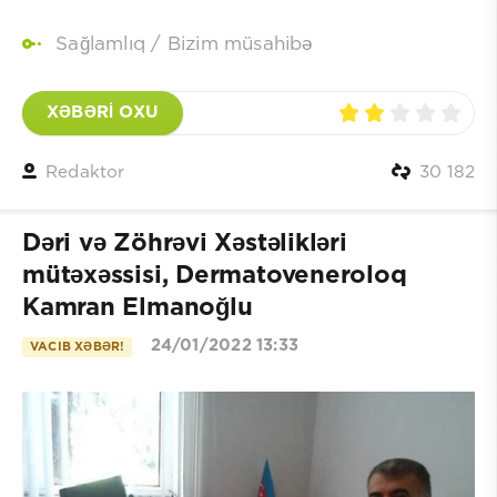
Sağlamlıq
/
Bizim müsahibə
XƏBƏRİ OXU
Redaktor
30 182
Dəri və Zöhrəvi Xəstəlikləri
mütəxəssisi, Dermatoveneroloq
Kamran Elmanoğlu
24/01/2022 13:33
VACIB XƏBƏR!