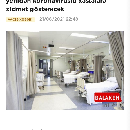
yenidən koronaviruslu xəstələrə
xidmət göstərəcək
21/08/2021 22:48
VACIB XƏBƏR!