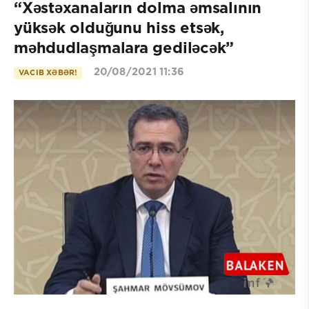
“Xəstəxanaların dolma əmsalının
yüksək olduğunu hiss etsək,
məhdudlaşmalara gediləcək”
20/08/2021 11:36
VACIB XƏBƏR!