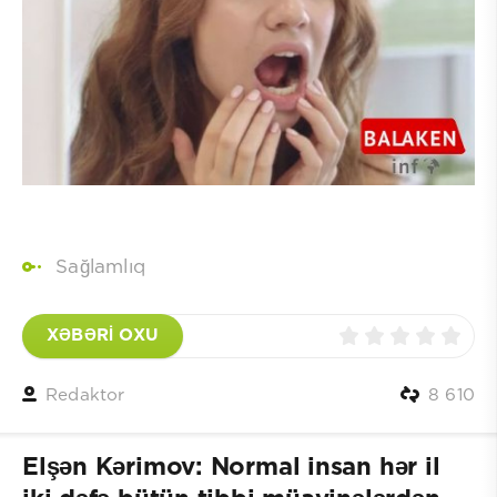
Sağlamlıq
XƏBƏRİ OXU
Redaktor
8 610
Elşən Kərimov: Normal insan hər il