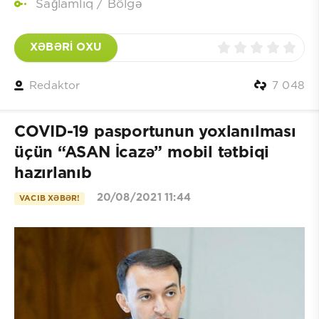
Sağlamlıq
/
Bölgə
XƏBƏRİ OXU
Redaktor
7 048
COVID-19 pasportunun yoxlanılması
üçün “ASAN İcazə” mobil tətbiqi
hazırlanıb
20/08/2021 11:44
VACIB XƏBƏR!