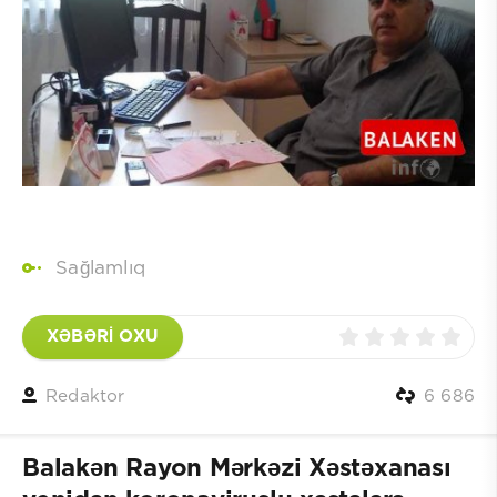
Sağlamlıq
XƏBƏRİ OXU
Redaktor
6 686
Balakən Rayon Mərkəzi Xəstəxanası