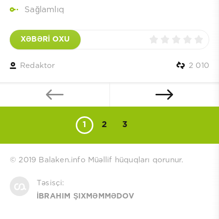
Sağlamlıq
XƏBƏRİ OXU
Redaktor
2 010
1
2
3
© 2019 Balaken.info Müəllif hüquqları qorunur.
Təsisçi:
İBRAHIM ŞIXMƏMMƏDOV