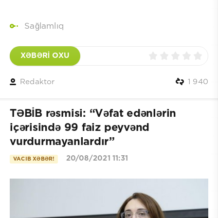
Sağlamlıq
XƏBƏRİ OXU
Redaktor
1 940
TƏBİB rəsmisi: “Vəfat edənlərin
içərisində 99 faiz peyvənd
vurdurmayanlardır”
20/08/2021 11:31
VACIB XƏBƏR!