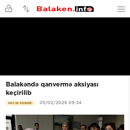
Balakəndə qanvermə aksiyası
keçirilib
05/02/2026 09:34
VACIB XƏBƏR!