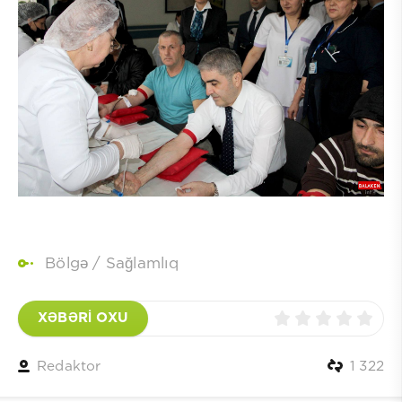
Bölgə
/
Sağlamlıq
XƏBƏRİ OXU
Redaktor
1 322