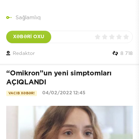
Sağlamlıq
XƏBƏRİ OXU
Redaktor
8 718
“Omikron”un yeni simptomları
AÇIQLANDI
04/02/2022 12:45
VACIB XƏBƏR!