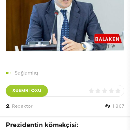
Sağlamlıq
XƏBƏRİ OXU
Redaktor
1 867
Prezidentin köməkçisi: