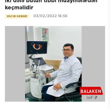
iki dəfə bütün tibbi müayinələrdən
keçməlidir
03/02/2022 16:56
VACIB XƏBƏR!