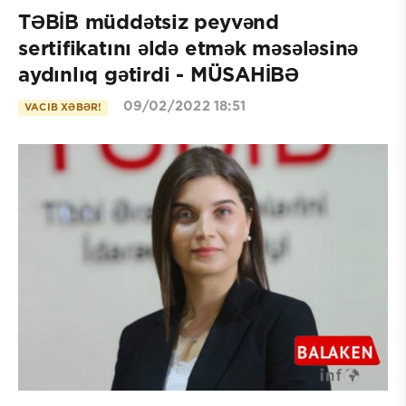
TƏBİB müddətsiz peyvənd
sertifikatını əldə etmək məsələsinə
aydınlıq gətirdi - MÜSAHİBƏ
09/02/2022 18:51
VACIB XƏBƏR!