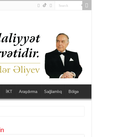
İKT
Araşdırma
Sağlamlıq
Bölgə
in