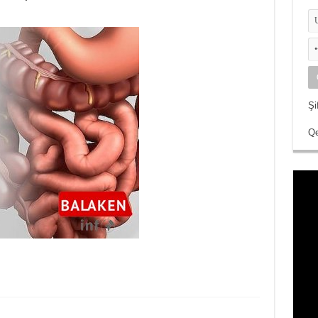
Şi
Qe