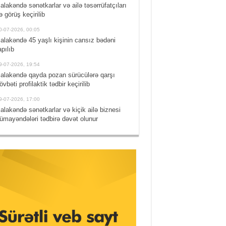
alakəndə sənətkarlar və ailə təsərrüfatçıları
lə görüş keçirilib
0-07-2026, 00:05
alakəndə 45 yaşlı kişinin cansız bədəni
apılıb
9-07-2026, 19:54
alakəndə qayda pozan sürücülərə qarşı
övbəti profilaktik tədbir keçirilib
9-07-2026, 17:00
alakəndə sənətkarlar və kiçik ailə biznesi
ümayəndələri tədbirə dəvət olunur