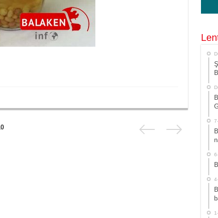
Len
D
Ş
B
D
B
G
7
10
B
n
6
B
4
B
b
1