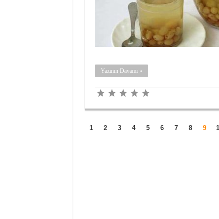
Yazının Davamı »
1
2
3
4
5
6
7
8
9