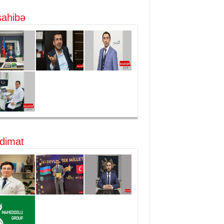
ahibə
dimat