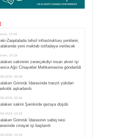
t
ünən, 10:35
əki-Zaqatalada təhsil infrastrukturu yenilənir,
alakəndə yeni məktəb istifadəyə veriləcək
ünən, 10:18
alakən sakininin zərərçəkdiyi insan alveri işi
əncə Ağır Cinayətlər Məhkəməsinə göndərildi
-08-2026, 00:09
alakən Gömrük İdarəsində tranzit yükdən
arkotik aşkarlanıb
-08-2026, 00:44
alakən sakini Şəmkirdə qəzaya düşdü
-08-2026, 23:25
alakən Gömrük İdarəsinin sabiq rəisi
arəsində cinayət işi başlanıb
-08-2026, 23:33