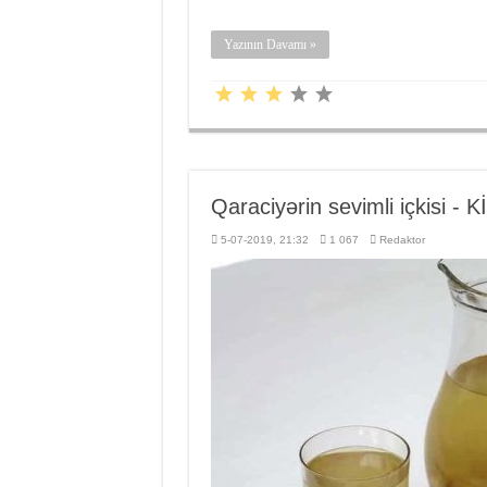
Yazının Davamı »
Qaraciyərin sevimli içkisi -
5-07-2019, 21:32
1 067
Redaktor