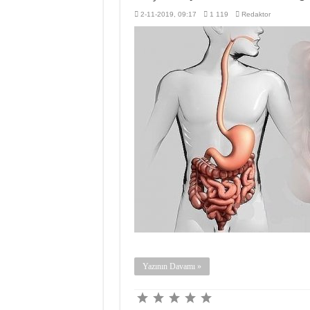
2-11-2019, 09:17
1 119
Redaktor
Yazının Davamı »