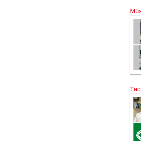
Müs
Təq