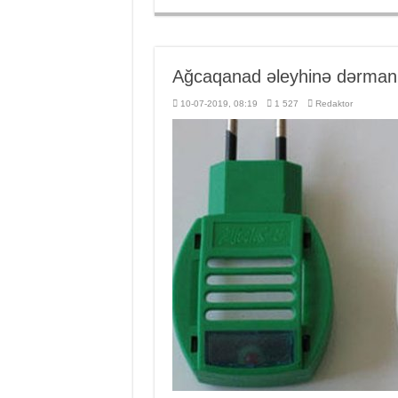
Ağcaqanad əleyhinə dərmanl
10-07-2019, 08:19
1 527
Redaktor