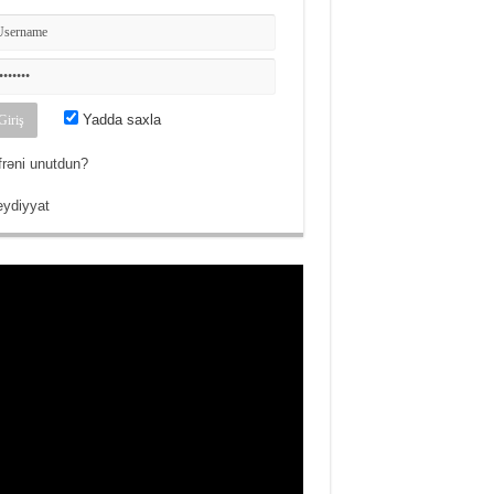
Yadda saxla
frəni unutdun?
ydiyyat