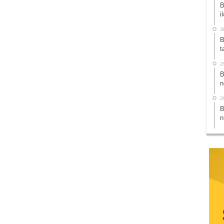
B
i
3
B
t
2
B
n
2
B
n