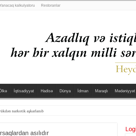
Yanacaq kalkulyatoru
Restoranlar
Ölkə
İqtisadiyyat
Hadisə
Dünya
İdman
Maraqlı
Mədəniyyət
şdü
Log
rsaqlardan asılıdır