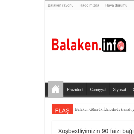
Balakən rayonu
Haqqımızda
Hava durumu
Prezident
Cəmiyyət
Siyasət
Balakən sakini Şəmkirdə qəzaya dü
FLAŞ
Xoşbəxtliyimizin 90 faizi bağı