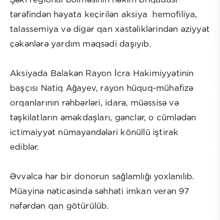
Şəki regional bölməsinin həkim briqadası
tərəfindən həyata keçirilən aksiya hemofiliya,
talassemiya və digər qan xəstəliklərindən əziyyət
çəkənlərə yardım məqsədi daşıyıb.
Aksiyada Balakən Rayon İcra Hakimiyyətinin
başçısı Natiq Ağayev, rayon hüquq-mühafizə
orqanlarının rəhbərləri, idarə, müəssisə və
təşkilatların əməkdaşları, gənclər, o cümlədən
ictimaiyyət nümayəndələri könüllü iştirak
ediblər.
Əvvəlcə hər bir donorun sağlamlığı yoxlanılıb.
Müayinə nəticəsində səhhəti imkan verən 97
nəfərdən qan götürülüb.