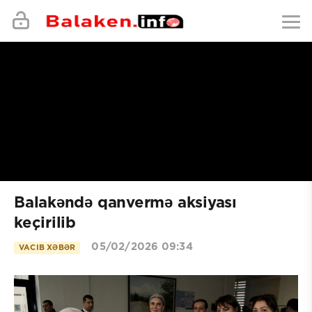
Balakəndə qanvermə aksiyası
keçirilib
05/02/2026 09:34
VACIB XƏBƏR