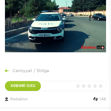
Cəmiyyət
/
Bölgə
XƏBƏRİ OXU
Redaktor
148