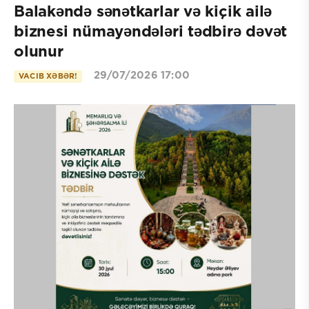
Balakəndə sənətkarlar və kiçik ailə
biznesi nümayəndələri tədbirə dəvət
olunur
29/07/2026 17:00
VACIB XƏBƏR!