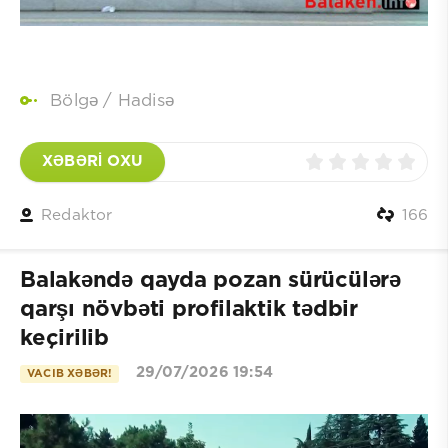
Bölgə
/
Hadisə
XƏBƏRİ OXU
Redaktor
166
Balakəndə qayda pozan sürücülərə
qarşı növbəti profilaktik tədbir
keçirilib
29/07/2026 19:54
VACIB XƏBƏR!