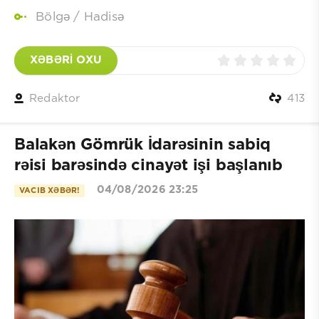
Bölgə
/
Hadisə
XƏBƏRİ OXU
Redaktor
413
Balakən Gömrük İdarəsinin sabiq
rəisi barəsində cinayət işi başlanıb
04/08/2026 23:25
VACIB XƏBƏR!