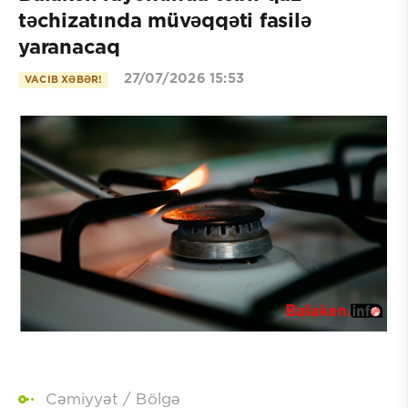
təchizatında müvəqqəti fasilə
yaranacaq
27/07/2026 15:53
VACIB XƏBƏR!
Cəmiyyət
/
Bölgə