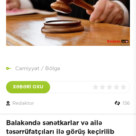
Cəmiyyət
/
Bölgə
XƏBƏRİ OXU
Redaktor
156
Balakəndə sənətkarlar və ailə
təsərrüfatçıları ilə görüş keçirilib