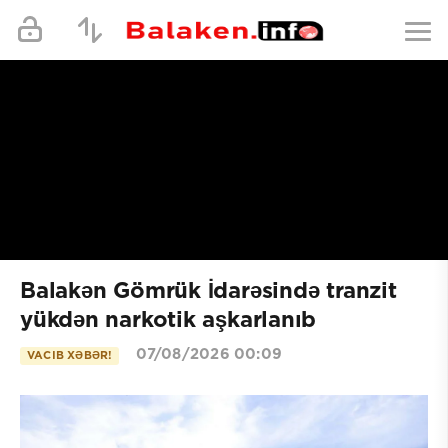
Balakən Gömrük İdarəsində tranzit
yükdən narkotik aşkarlanıb
07/08/2026 00:09
VACIB XƏBƏR!