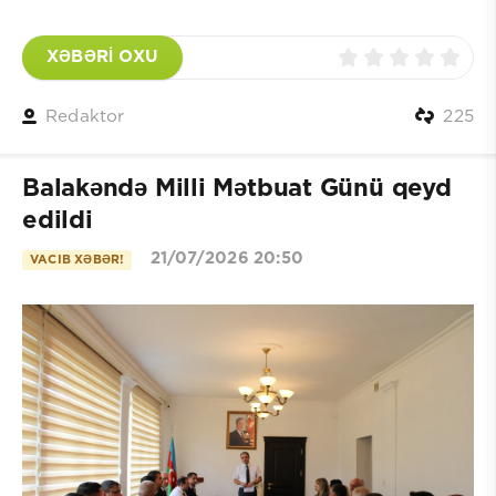
XƏBƏRİ OXU
Redaktor
225
Balakəndə Milli Mətbuat Günü qeyd
edildi
21/07/2026 20:50
VACIB XƏBƏR!