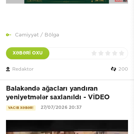
Cəmiyyət
/
Bölgə
XƏBƏRİ OXU
Redaktor
200
Balakəndə ağacları yandıran
yeniyetmələr saxlanıldı - VİDEO
27/07/2026 20:37
VACIB XƏBƏR!