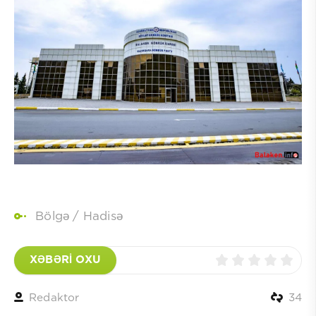
Bölgə
/
Hadisə
XƏBƏRİ OXU
Redaktor
34