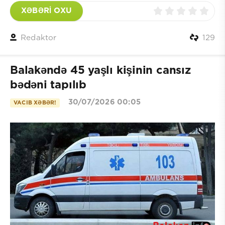
XƏBƏRİ OXU
Redaktor
129
Balakəndə 45 yaşlı kişinin cansız
bədəni tapılıb
30/07/2026 00:05
VACIB XƏBƏR!