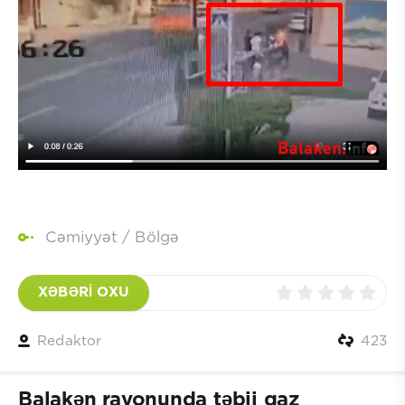
Cəmiyyət
/
Bölgə
XƏBƏRİ OXU
Redaktor
423
Balakən rayonunda təbii qaz