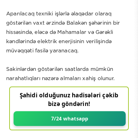
Aparılacaq texniki işlərlə əlaqədar olaraq
göstərilən vaxt ərzində Balakən şəhərinin bir
hissəsində, eləcə də Mahamalar və Gərəkli
kəndlərində elektrik enerjisinin verilişində
müvəqqəti fasilə yaranacaq.
Sakinlərdən göstərilən saatlarda mümkün
narahatlıqları nəzərə almaları xahiş olunur.
Şahidi olduğunuz hadisələri çəkib
bizə göndərin!
7/24 whatsapp