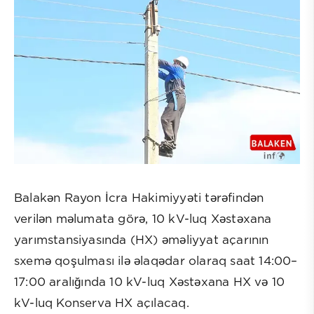
Balakən Rayon İcra Hakimiyyəti tərəfindən
verilən məlumata görə, 10 kV-luq Xəstəxana
yarımstansiyasında (HX) əməliyyat açarının
sxemə qoşulması ilə əlaqədar olaraq saat 14:00–
17:00 aralığında 10 kV-luq Xəstəxana HX və 10
kV-luq Konserva HX açılacaq.