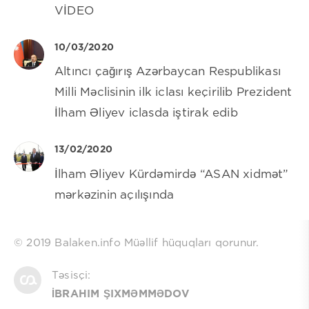
VİDEO
10/03/2020
Altıncı çağırış Azərbaycan Respublikası
Milli Məclisinin ilk iclası keçirilib Prezident
İlham Əliyev iclasda iştirak edib
13/02/2020
İlham Əliyev Kürdəmirdə “ASAN xidmət”
mərkəzinin açılışında
© 2019 Balaken.info Müəllif hüquqları qorunur.
Təsisçi:
İBRAHIM ŞIXMƏMMƏDOV