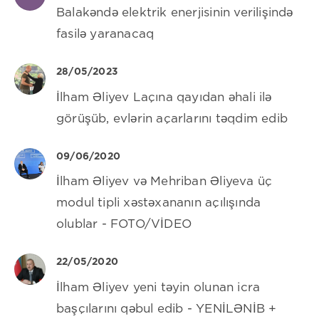
Balakəndə elektrik enerjisinin verilişində
fasilə yaranacaq
28/05/2023
İlham Əliyev Laçına qayıdan əhali ilə
görüşüb, evlərin açarlarını təqdim edib
09/06/2020
İlham Əliyev və Mehriban Əliyeva üç
modul tipli xəstəxananın açılışında
olublar - FOTO/VİDEO
22/05/2020
İlham Əliyev yeni təyin olunan icra
başçılarını qəbul edib - YENİLƏNİB +