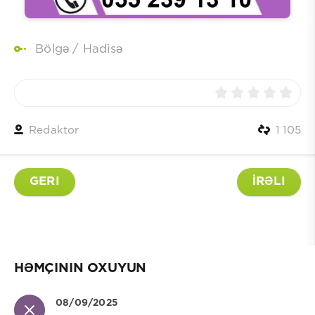
Bölgə
/
Hadisə
Redaktor
1 105
GERI
İRƏLI
HƏMÇININ OXUYUN
08/09/2025