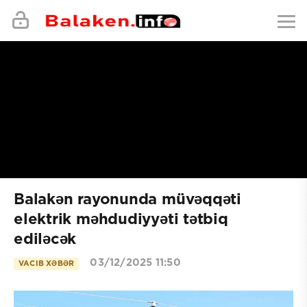
Balakən rayonunda müvəqqəti
elektrik məhdudiyyəti tətbiq
ediləcək
03/12/2025 11:50
VACIB XƏBƏR