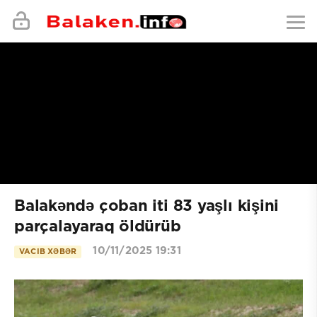
Balakəndə çoban iti 83 yaşlı kişini
parçalayaraq öldürüb
10/11/2025 19:31
VACIB XƏBƏR