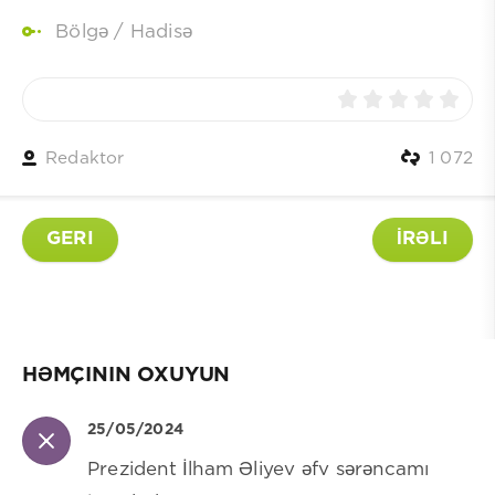
Bölgə
/
Hadisə
Redaktor
1 072
GERI
İRƏLI
HƏMÇININ OXUYUN
25/05/2024
Prezident İlham Əliyev əfv sərəncamı