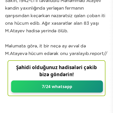
Sakin, 1942-ci il təvəllüdlü Məhəmməd Atayev
kəndin yaxınlığında yerləşən fermanın
qarşısından keçərkən nəzarətsiz qalan çoban iti
ona hücum edib. Ağır xəsarətlər alan 83 yaşı
M.Atayev hadisə yerində ölüb.
Məlumata görə, it bir neçə ay əvvəl də
M.Atayevə hücum edərək onu yaralayıb.report//
Şahidi olduğunuz hadisələri çəkib
bizə göndərin!
7/24 whatsapp