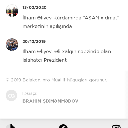
13/02/2020
İlham Əliyev Kürdəmirdə “ASAN xidmət”
mərkəzinin açılışında
20/12/2019
İlham Əliyev. Əli xalqın nəbzində olan
islahatçı Prezident
© 2019 Balaken.info Müəllif hüquqları qorunur.
Təsisçi:
İBRAHIM ŞIXMƏMMƏDOV