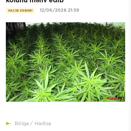
kolunu məhv edib
12/06/2026 21:59
VACIB XƏBƏR!
Bölgə
/
Hadisə