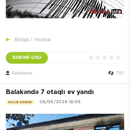
Bölgə
/
Hadisə
XƏBƏRİ OXU
Redaktor
797
Balakəndə 7 otaqlı ev yandı
08/06/2026 18:06
VACIB XƏBƏR!