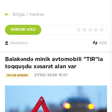
Bölgə
/
Hadisə
XƏBƏRİ OXU
Redaktor
666
Balakəndə minik avtomobili "TIR"la
toqquşdu xəsarət alan var
27/06/2026 15:01
VACIB XƏBƏR!