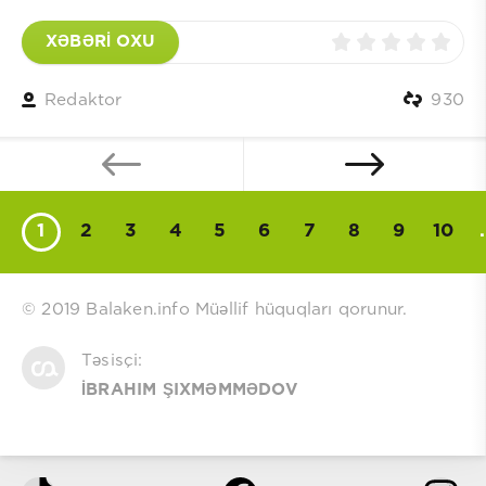
XƏBƏRİ OXU
Redaktor
930
1
2
3
4
5
6
7
8
9
10
.
© 2019 Balaken.info Müəllif hüquqları qorunur.
Təsisçi:
İBRAHIM ŞIXMƏMMƏDOV