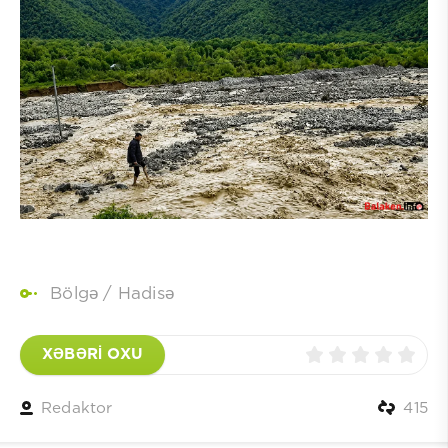
Bölgə
/
Hadisə
XƏBƏRİ OXU
Redaktor
415