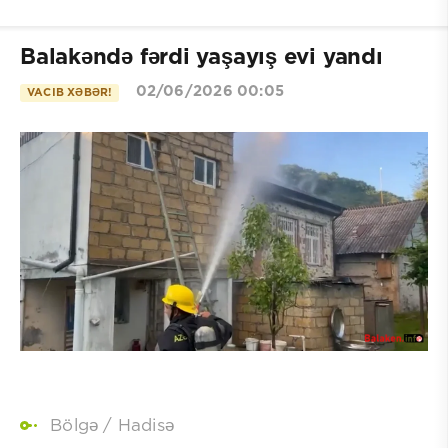
Balakəndə fərdi yaşayış evi yandı
02/06/2026 00:05
VACIB XƏBƏR!
Bölgə
/
Hadisə