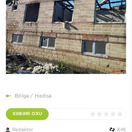
Bölgə
/
Hadisə
XƏBƏRİ OXU
Redaktor
846