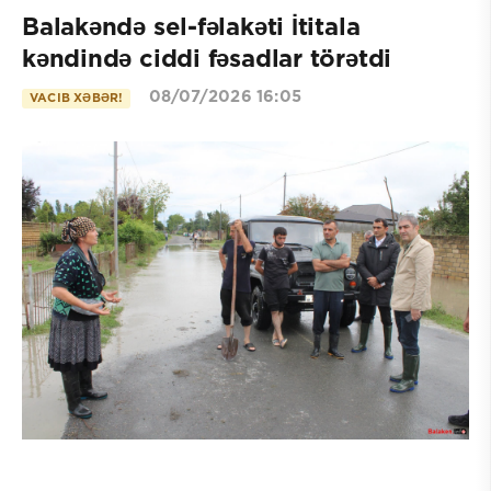
Balakəndə sel-fəlakəti İtitala
kəndində ciddi fəsadlar törətdi
08/07/2026 16:05
VACIB XƏBƏR!