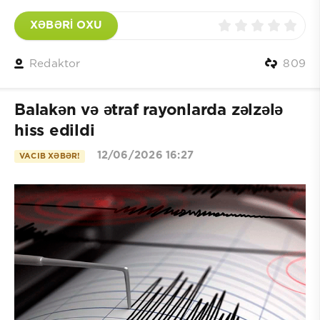
XƏBƏRİ OXU
Redaktor
809
Balakən və ətraf rayonlarda zəlzələ
hiss edildi
12/06/2026 16:27
VACIB XƏBƏR!