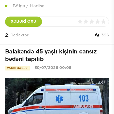
Bölgə
/
Hadisə
XƏBƏRİ OXU
Redaktor
396
Balakəndə 45 yaşlı kişinin cansız
bədəni tapılıb
30/07/2026 00:05
VACIB XƏBƏR!