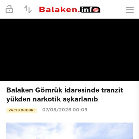
Balakən Gömrük İdarəsində tranzit
yükdən narkotik aşkarlanıb
07/08/2026 00:09
VACIB XƏBƏR!