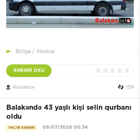
Bölgə
/
Hadisə
XƏBƏRİ OXU
Redaktor
159
Balakəndə 43 yaşlı kişi selin qurbanı
oldu
09/07/2026 00:34
VACIB XƏBƏR!