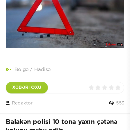
Bölgə
/
Hadisə
XƏBƏRİ OXU
Redaktor
553
Balakən polisi 10 tona yaxın çətənə