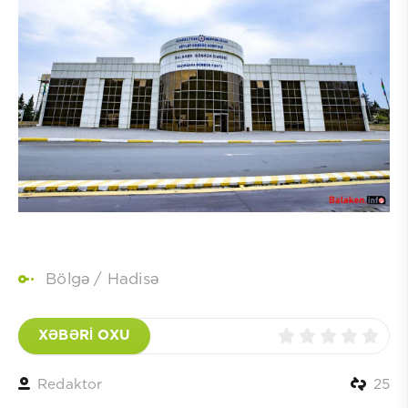
Bölgə
/
Hadisə
XƏBƏRİ OXU
Redaktor
25