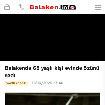
Balakəndə 68 yaşlı kişi evində özünü
asdı
11/03/2025 23:40
VACIB XƏBƏR!