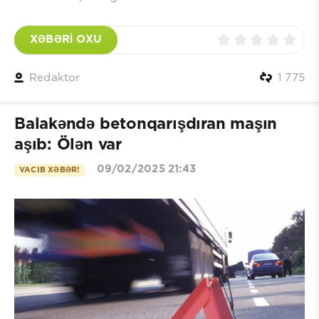
XƏBƏRİ OXU
Redaktor
1 775
Balakəndə betonqarışdıran maşın
aşıb: Ölən var
09/02/2025 21:43
VACIB XƏBƏR!