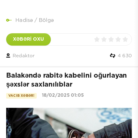
Hadisə
/
Bölgə
XƏBƏRİ OXU
Redaktor
4 630
Balakəndə rabitə kabelini oğurlayan
şəxslər saxlanılıblar
18/02/2025 01:05
VACIB XƏBƏR!