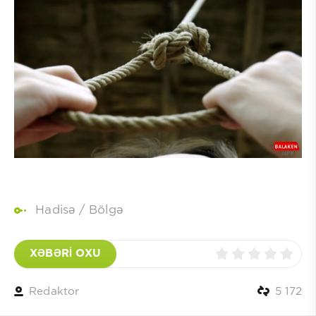
Hadisə
/
Bölgə
XƏBƏRİ OXU
Redaktor
5 172