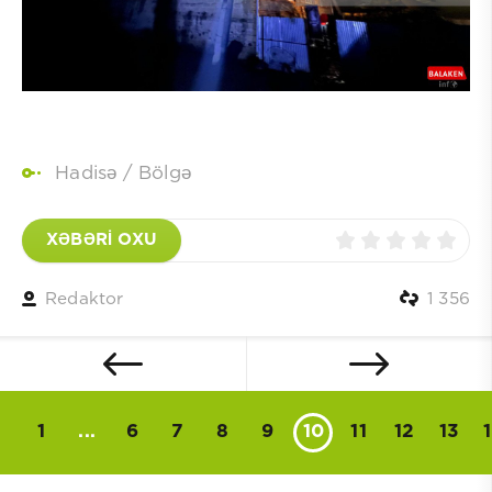
Hadisə
/
Bölgə
XƏBƏRİ OXU
Redaktor
1 356
1
...
6
7
8
9
10
11
12
13