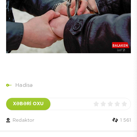
Hadisə
XƏBƏRİ OXU
Redaktor
1 561