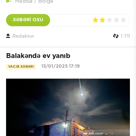
Hadisə
/
Bölgə
XƏBƏRİ OXU
Redaktor
1 711
Balakəndə ev yanıb
13/01/2025 17:19
VACIB XƏBƏR!