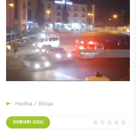
Hadisə
/
Bölgə
XƏBƏRİ OXU