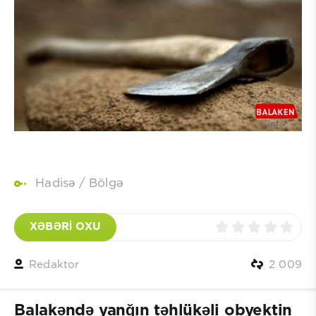
Hadisə
/
Bölgə
XƏBƏRİ OXU
Redaktor
2 009
Balakəndə yanğın təhlükəli obyektin