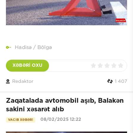
Hadisə
/
Bölgə
XƏBƏRİ OXU
Redaktor
1 407
Zaqatalada avtomobil aşıb, Balakən
sakini xəsarət alıb
08/02/2025 12:22
VACIB XƏBƏR!