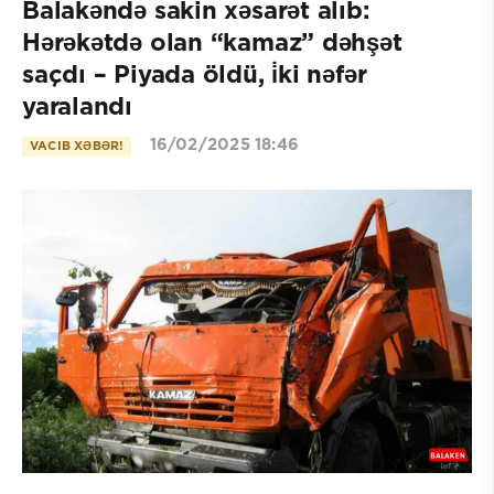
Balakəndə sakin xəsarət alıb:
Hərəkətdə olan “kamaz” dəhşət
saçdı – Piyada öldü, i̇ki nəfər
yaralandı
16/02/2025 18:46
VACIB XƏBƏR!