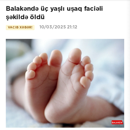
Balakəndə üç yaşlı uşaq faciəli
şəkildə öldü
10/03/2025 21:12
VACIB XƏBƏR!