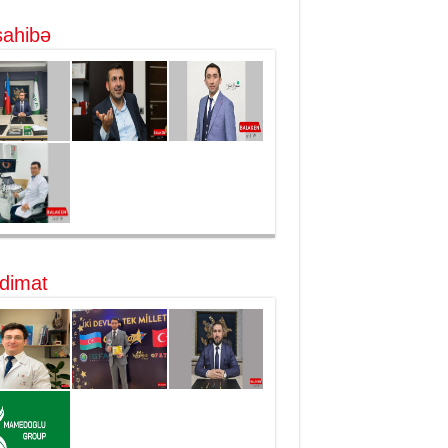
ahibə
dimat