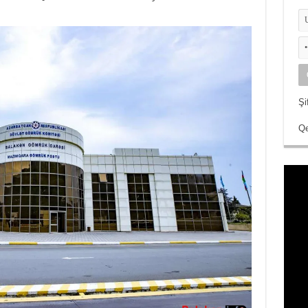
Şi
Qe