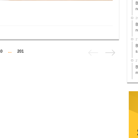
B
n
2
B
n
2
B
10
...
201
s
2
B
m