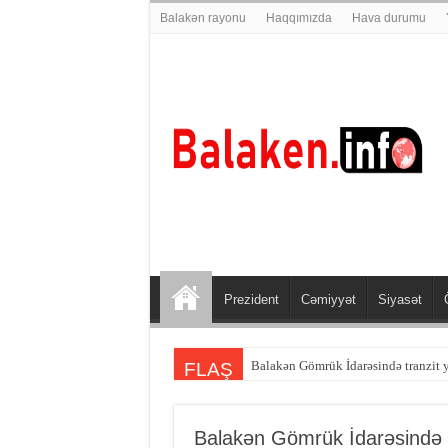
Balakən rayonu
Haqqımızda
Hava durumu
Prezident
Cəmiyyət
Siyasət
Balakən sakini Şəmkirdə qəzaya dü
FLAŞ
Balakən Gömrük İdarəsində t