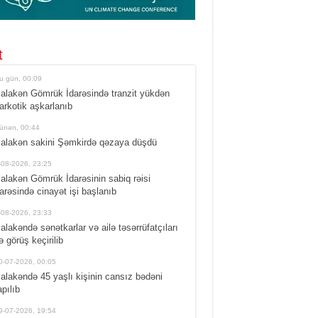
t
u gün, 00:09
alakən Gömrük İdarəsində tranzit yükdən
arkotik aşkarlanıb
ünən, 00:44
alakən sakini Şəmkirdə qəzaya düşdü
-08-2026, 23:25
alakən Gömrük İdarəsinin sabiq rəisi
arəsində cinayət işi başlanıb
-08-2026, 23:33
alakəndə sənətkarlar və ailə təsərrüfatçıları
lə görüş keçirilib
0-07-2026, 00:05
alakəndə 45 yaşlı kişinin cansız bədəni
apılıb
9-07-2026, 19:54