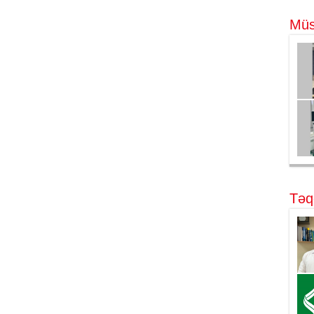
Müs
Təq