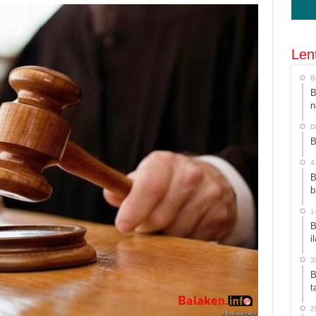
Len
B
B
n
D
B
4
B
b
1
B
i
3
B
t
2