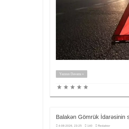
Yazının Davamı »
Balakən Gömrük İdarəsinin sa
4-08-2026, 23:25
140
Redaktor