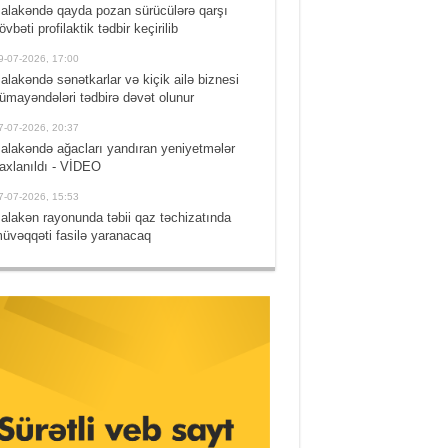
alakəndə qayda pozan sürücülərə qarşı
övbəti profilaktik tədbir keçirilib
9-07-2026, 17:00
alakəndə sənətkarlar və kiçik ailə biznesi
ümayəndələri tədbirə dəvət olunur
7-07-2026, 20:37
alakəndə ağacları yandıran yeniyetmələr
axlanıldı - VİDEO
7-07-2026, 15:53
alakən rayonunda təbii qaz təchizatında
üvəqqəti fasilə yaranacaq