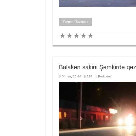
Yazının Davamı »
Balakən sakini Şəmkirdə qə
Dünən, 00:44
374
Redaktor