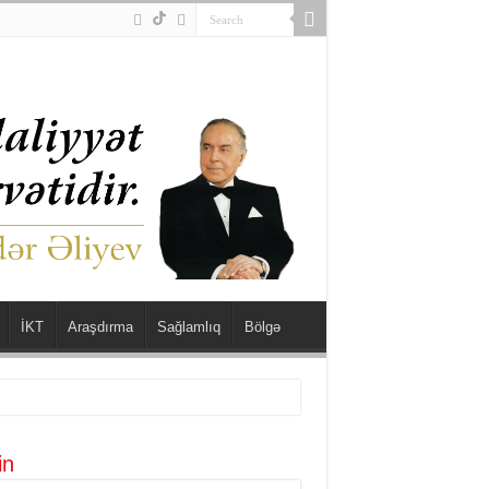
İKT
Araşdırma
Sağlamlıq
Bölgə
in