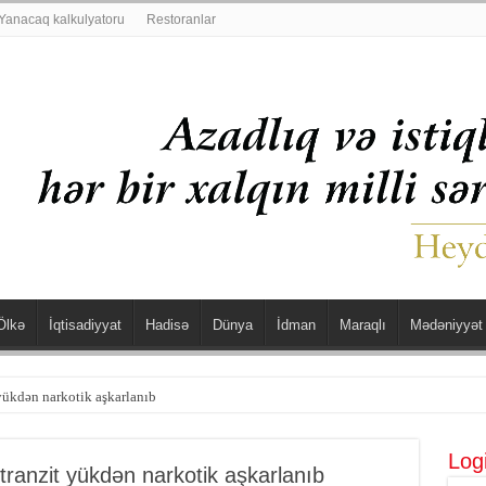
Yanacaq kalkulyatoru
Restoranlar
Ölkə
İqtisadiyyat
Hadisə
Dünya
İdman
Maraqlı
Mədəniyyət
şdü
Log
ranzit yükdən narkotik aşkarlanıb