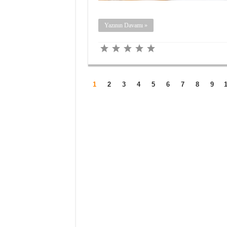
Yazının Davamı »
1
2
3
4
5
6
7
8
9