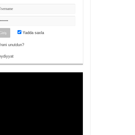
Yadda saxla
frəni unutdun?
ydiyyat