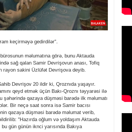
am keçirməyə gedirdilər”.
 bürosunun məlumatına görə, bunu Aktauda
ində sağ qalan Samir Devrişovun anası, Tofiq
 rayon sakini Üzlüfət Devrişova deyib.
ahib Devrişov 20 ildir ki, Qroznıda yaşayır.
ramını qeyd etmək üçün Bakı-Qroznı təyyarəsi ilə
au şəhərində qəzaya düşməsi barədə ilk məlumatı
ər. Bir neçə saat sonra isə Samir bacısı
ənin qəzaya düşməsi barədə məlumat verib,
ildirilib: "Hazırda oğlum və yoldaşım Aktauda
, bu gün günün iknci yarısında Bakıya