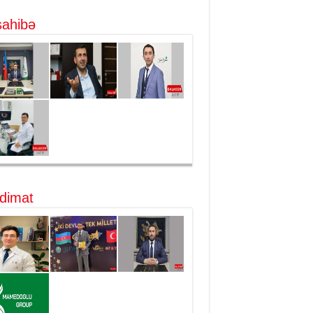
ahibə
dimat