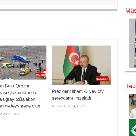
Müs
Təq
ın Bakı-Qroznı
Prezident İlham Əliyev əfv
rəsi Qazaxıstanda
sərəncamı imzaladı
a uğrayıb:Balakən
əri də təyyarədə olub
25-05-2024, 20:32
2-2024, 14:56