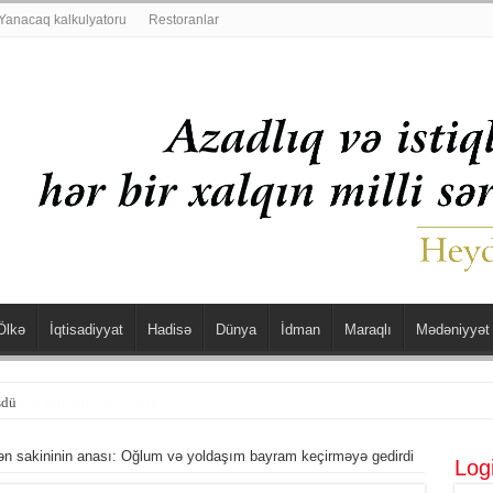
Yanacaq kalkulyatoru
Restoranlar
Ölkə
İqtisadiyyat
Hadisə
Dünya
İdman
Maraqlı
Mədəniyyət
şdü
n sakininin anası: Oğlum və yoldaşım bayram keçirməyə gedirdi
Log