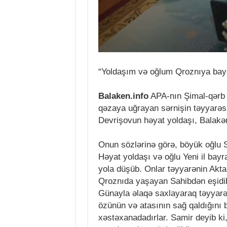
“Yoldaşım və oğlum Qroznıya bayr
Balaken.info
APA-nın Şimal-qərb
qəzaya uğrayan sərnişin təyyarəs
Devrişovun həyat yoldaşı, Balakən
Onun sözlərinə görə, böyük oğlu S
Həyat yoldaşı və oğlu Yeni il bay
yola düşüb. Onlar təyyarənin Akt
Qroznıda yaşayan Sahibdən eşidibl
Günayla əlaqə saxlayaraq təyyar
özünün və atasının sağ qaldığını b
xəstəxanadadırlar. Samir deyib ki