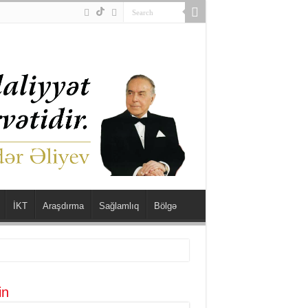
İKT
Araşdırma
Sağlamlıq
Bölgə
in