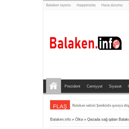
Balakən rayonu
Haqqımızda
Hava durumu
Prezident
Cəmiyyət
Siyasət
Balakən sakini Şəmkirdə qəzaya dü
FLAŞ
Balaken.info
»
Ölkə
» Qəzada sağ qalan Balakə