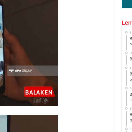
Len
B
B
n
D
B
4
B
b
1
B
i
3
B
t
2