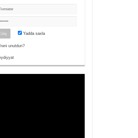
Yadda saxla
frəni unutdun?
ydiyyat