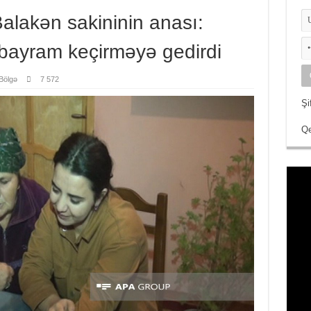
lakən sakininin anası:
bayram keçirməyə gedirdi
Bölgə
7 572
Şi
Qe