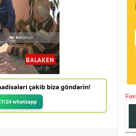
adisələri çəkib bizə göndərin!
Fəx
7/24 whatsapp