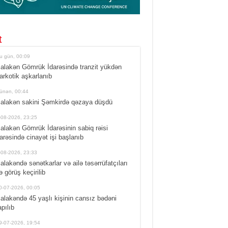
t
u gün, 00:09
alakən Gömrük İdarəsində tranzit yükdən
arkotik aşkarlanıb
ünən, 00:44
alakən sakini Şəmkirdə qəzaya düşdü
-08-2026, 23:25
alakən Gömrük İdarəsinin sabiq rəisi
arəsində cinayət işi başlanıb
-08-2026, 23:33
alakəndə sənətkarlar və ailə təsərrüfatçıları
lə görüş keçirilib
0-07-2026, 00:05
alakəndə 45 yaşlı kişinin cansız bədəni
apılıb
9-07-2026, 19:54