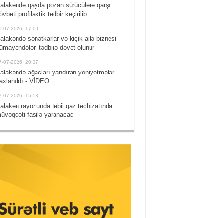
alakəndə qayda pozan sürücülərə qarşı
övbəti profilaktik tədbir keçirilib
9-07-2026, 17:00
alakəndə sənətkarlar və kiçik ailə biznesi
ümayəndələri tədbirə dəvət olunur
7-07-2026, 20:37
alakəndə ağacları yandıran yeniyetmələr
axlanıldı - VİDEO
7-07-2026, 15:53
alakən rayonunda təbii qaz təchizatında
üvəqqəti fasilə yaranacaq