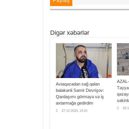
Paylaş
Digər xəbərlər
AZAL-
Aviaqəzadan sağ qalan
Təyya
balakənli Samir Devrişov:
qəzay
Qardaşımı görməyə və i̇ş
sakinl
axtarmağa gedirdim
25-1
27-12-2024, 14:10