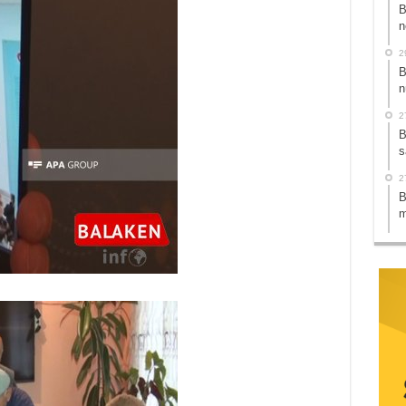
B
n
2
B
n
2
B
s
2
B
m