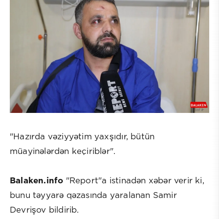
"Hazırda vəziyyətim yaxşıdır, bütün
müayinələrdən keçiriblər".
Balaken.info
"Report"a istinadən xəbər verir ki,
bunu təyyarə qəzasında yaralanan Samir
Devrişov bildirib.