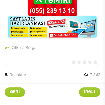
Ölkə
/
Bölgə
Redaktor
7 863
GERI
İRƏLI