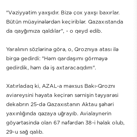
"Vəziyyətim yaxşıdır. Bizə çox yaxşı baxırlar.
Bütün müayinələrdən keçiriblər. Qazaxıstanda
da qayğımıza qaldılar", - o qeyd edib.
Yaralının sözlərinə görə, o, Qroznıya atası ilə
birgə gedirdi: "Həm qardaşımı görməyə
gedirdik, həm də iş axtaracaqdım".
Xatırladaq ki, AZAL-a məxsus Bakı-Qroznı
aviareysini həyata keçirən sərnişin təyyarəsi
dekabrın 25-də Qazaxıstanın Aktau şəhəri
yaxınlığında qəzaya uğrayıb. Avialaynerin
göyərtəsində olan 67 nəfərdən 38-i həlak olub,
29-u sağ qalıb.