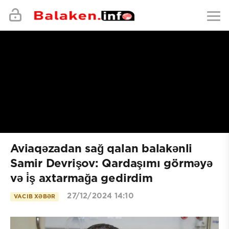
Aviaqəzadan sağ qalan balakənli
Samir Devrişov: Qardaşımı görməyə
və i̇ş axtarmağa gedirdim
27/12/2024 14:10
VACIB XƏBƏR