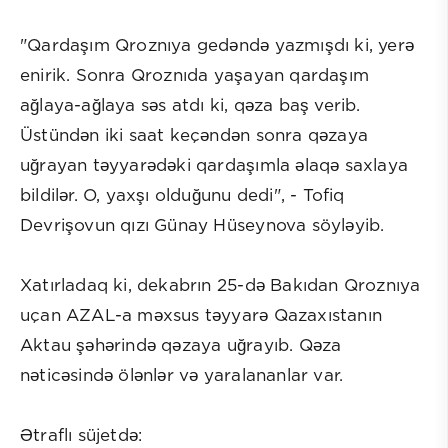
"Qardaşım Qroznıya gedəndə yazmışdı ki, yerə
enirik. Sonra Qroznıda yaşayan qardaşım
ağlaya-ağlaya səs atdı ki, qəza baş verib.
Üstündən iki saat keçəndən sonra qəzaya
uğrayan təyyarədəki qardaşımla əlaqə saxlaya
bildilər. O, yaxşı olduğunu dedi", - Tofiq
Devrişovun qızı Günay Hüseynova söyləyib.
Xatırladaq ki, dekabrın 25-də Bakıdan Qroznıya
uçan AZAL-a məxsus təyyarə Qazaxıstanın
Aktau şəhərində qəzaya uğrayıb. Qəza
nəticəsində ölənlər və yaralananlar var.
Ətraflı süjetdə: