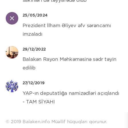
sakinləri də təyyarədə olub
25/05/2024
Prezident İlham Əliyev əfv sərəncamı
imzaladı
29/12/2022
Balakən Rayon Məhkəməsinə sədr təyin
edilib
27/12/2019
YAP-ın deputatlığa namizədləri açıqlandı
- TAM SİYAHI
© 2019 Balaken.info Müəllif hüquqları qorunur.