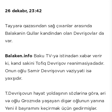
26 dekabr, 23:42
Təyyarə qəzasından sağ çıxanlar arasında
Balakənin Qullar kəndindən olan Devrişovlar da
var.
Balaken.info
Baku TV-yə istinadən xəbər verir
ki, kənd sakini Tofiq Devrişov reanimasiyadadır.
Onun oğlu Samir Devrişovun vəziyyəti isə
yaxşıdır.
T.Devrişovun həyat yoldaşının sözlərinə görə, əri
və oğlu Qroznıda yaşayan digər oğlunun yanına
Yeni il bayramını keçirmək üçün gedirmişlər.