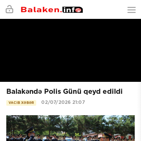
Balakəndə Polis Günü qeyd edildi
02/07/2026 21:07
VACIB XƏBƏR