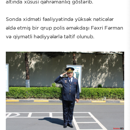
altında xüsusi qəhrəmanlıq göstərib.
Sonda xidməti fəaliyyətində yüksək nəticələr
əldə etmiş bir qrup polis əməkdaşı Fəxri Fərman
və qiymətli hədiyyələrlə təltif olunub.