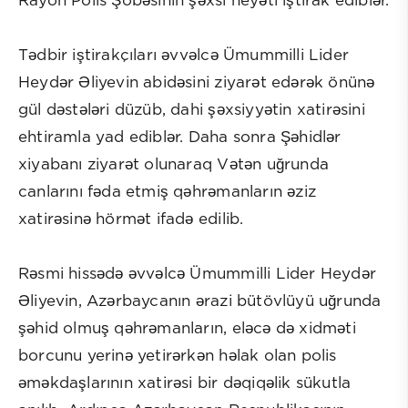
Rayon Polis Şöbəsinin şəxsi heyəti iştirak ediblər.
Tədbir iştirakçıları əvvəlcə Ümummilli Lider
Heydər Əliyevin abidəsini ziyarət edərək önünə
gül dəstələri düzüb, dahi şəxsiyyətin xatirəsini
ehtiramla yad ediblər. Daha sonra Şəhidlər
xiyabanı ziyarət olunaraq Vətən uğrunda
canlarını fəda etmiş qəhrəmanların əziz
xatirəsinə hörmət ifadə edilib.
Rəsmi hissədə əvvəlcə Ümummilli Lider Heydər
Əliyevin, Azərbaycanın ərazi bütövlüyü uğrunda
şəhid olmuş qəhrəmanların, eləcə də xidməti
borcunu yerinə yetirərkən həlak olan polis
əməkdaşlarının xatirəsi bir dəqiqəlik sükutla