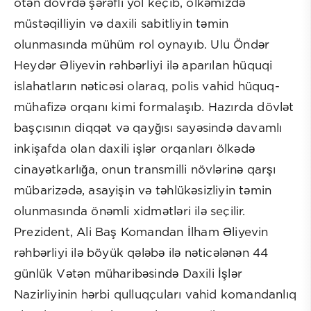
ötən dövrdə şərəfli yol keçib, ölkəmizdə
müstəqilliyin və daxili sabitliyin təmin
olunmasında mühüm rol oynayıb. Ulu Öndər
Heydər Əliyevin rəhbərliyi ilə aparılan hüquqi
islahatların nəticəsi olaraq, polis vahid hüquq-
mühafizə orqanı kimi formalaşıb. Hazırda dövlət
başçısının diqqət və qayğısı sayəsində davamlı
inkişafda olan daxili işlər orqanları ölkədə
cinayətkarlığa, onun transmilli növlərinə qarşı
mübarizədə, asayişin və təhlükəsizliyin təmin
olunmasında önəmli xidmətləri ilə seçilir.
Prezident, Ali Baş Komandan İlham Əliyevin
rəhbərliyi ilə böyük qələbə ilə nəticələnən 44
günlük Vətən müharibəsində Daxili İşlər
Nazirliyinin hərbi qulluqçuları vahid komandanlıq