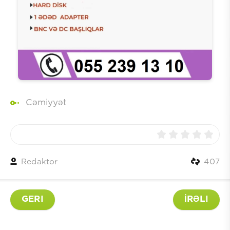
Cəmiyyət
Redaktor
407
GERI
İRƏLI