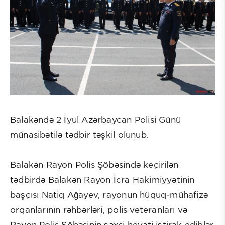
Balakəndə 2 İyul Azərbaycan Polisi Günü
münasibətilə tədbir təşkil olunub.
Balakən Rayon Polis Şöbəsində keçirilən
tədbirdə Balakən Rayon İcra Hakimiyyətinin
başçısı Natiq Ağayev, rayonun hüquq-mühafizə
orqanlarının rəhbərləri, polis veteranları və