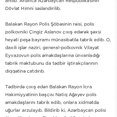
anılıb. Ardınca Azərbaycan Respublikasının
Dövlət Himni səsləndirilib.
Balakən Rayon Polis Şöbəsinin rəisi, polis
polkovniki Çingiz Aslanov çıxış edərək şəxsi
heyəti peşə bayramı münasibətilə təbrik edib. O,
daxili işlər naziri, general-polkovnik Vilayət
Eyvazovun polis əməkdaşlarına ünvanladığı
təbrik məktubunu da tədbir iştirakçılarının
diqqətinə çatdırıb.
Tədbirdə çıxış edən Balakən Rayon İcra
Hakimiyyətinin başçısı Natiq Ağayev polis
əməkdaşlarını təbrik edib, onlara xidmətdə
uğurlar arzulayıb. Bildirib ki, Azərbaycan polisi