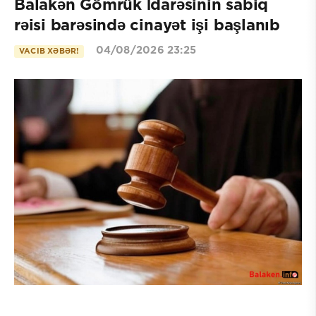
Balakən Gömrük İdarəsinin sabiq
rəisi barəsində cinayət işi başlanıb
04/08/2026 23:25
VACIB XƏBƏR!