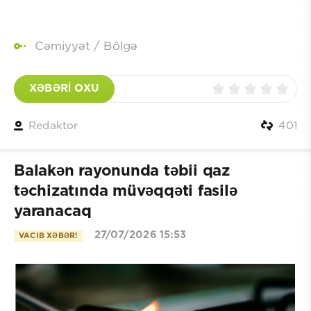
Cəmiyyət
/
Bölgə
XƏBƏRİ OXU
Redaktor
401
Balakən rayonunda təbii qaz
təchizatında müvəqqəti fasilə
yaranacaq
27/07/2026 15:53
VACIB XƏBƏR!