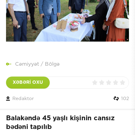
Cəmiyyət
/
Bölgə
XƏBƏRİ OXU
Redaktor
102
Balakəndə 45 yaşlı kişinin cansız
bədəni tapılıb