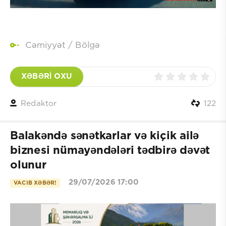
Cəmiyyət
/
Bölgə
XƏBƏRİ OXU
Redaktor
122
Balakəndə sənətkarlar və kiçik ailə
biznesi nümayəndələri tədbirə dəvət
olunur
29/07/2026 17:00
VACIB XƏBƏR!