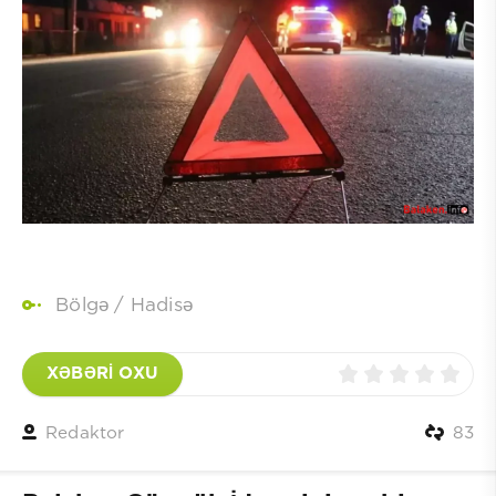
Bölgə
/
Hadisə
XƏBƏRİ OXU
Redaktor
83