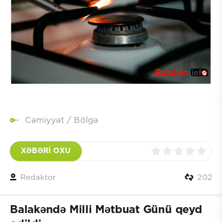
Cəmiyyət
/
Bölgə
XƏBƏRİ OXU
Redaktor
202
Balakəndə Milli Mətbuat Günü qeyd