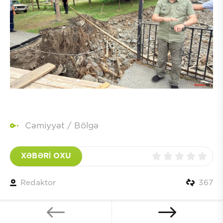
Cəmiyyət
/
Bölgə
XƏBƏRİ OXU
Redaktor
367