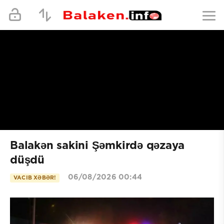
Balakən sakini Şəmkirdə qəzaya
düşdü
06/08/2026 00:44
VACIB XƏBƏR!