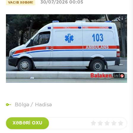
30/07/2026 00:05
VACIB XƏBƏR!
Bölgə
/
Hadisə
XƏBƏRİ OXU