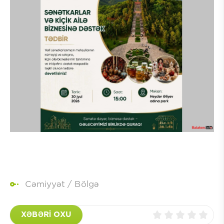
Cəmiyyət
/
Bölgə
XƏBƏRİ OXU