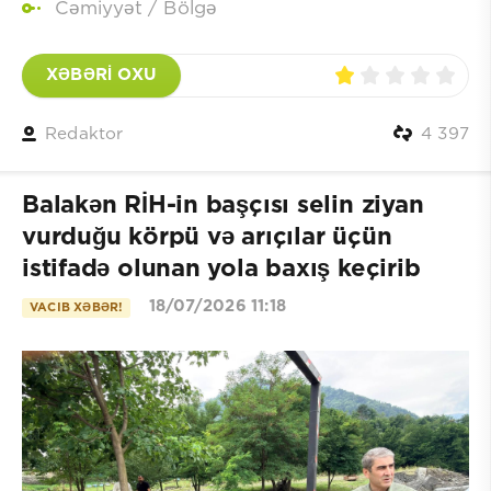
Cəmiyyət
/
Bölgə
XƏBƏRİ OXU
Redaktor
4 397
Balakən RİH-in başçısı selin ziyan
vurduğu körpü və arıçılar üçün
istifadə olunan yola baxış keçirib
18/07/2026 11:18
VACIB XƏBƏR!