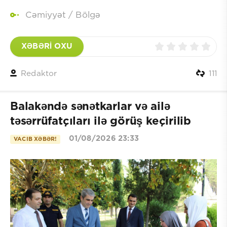
Cəmiyyət
/
Bölgə
XƏBƏRİ OXU
Redaktor
111
Balakəndə sənətkarlar və ailə
təsərrüfatçıları ilə görüş keçirilib
01/08/2026 23:33
VACIB XƏBƏR!