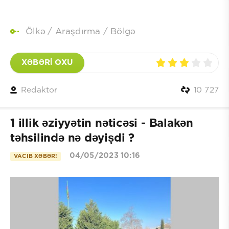
Ölkə
/
Araşdırma
/
Bölgə
XƏBƏRİ OXU
Redaktor
10 727
1 illik əziyyətin nəticəsi - Balakən
təhsilində nə dəyişdi ?
04/05/2023 10:16
VACIB XƏBƏR!