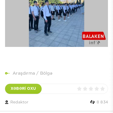
Araşdırma
/
Bölgə
XƏBƏRİ OXU
Redaktor
8 834