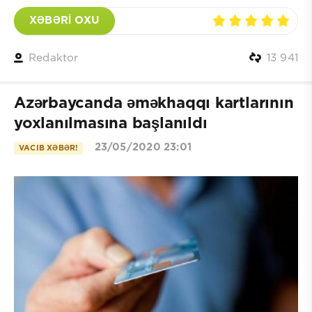
XƏBƏRİ OXU
Redaktor
13 941
Azərbaycanda əməkhaqqı kartlarının
yoxlanılmasına başlanıldı
23/05/2020 23:01
VACIB XƏBƏR!