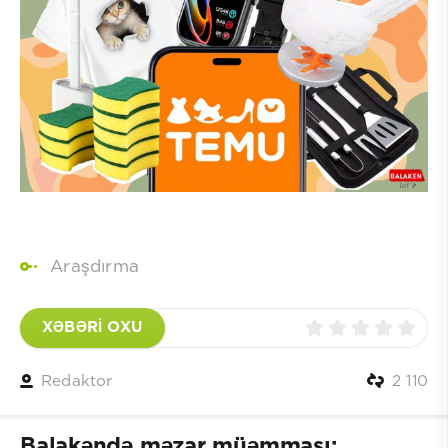
Araşdırma
XƏBƏRİ OXU
Redaktor
2 110
Balakəndə məzar müəmması: