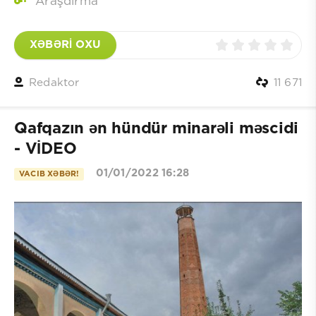
Araşdırma
XƏBƏRİ OXU
Redaktor
11 671
Qafqazın ən hündür minarəli məscidi
- VİDEO
01/01/2022 16:28
VACIB XƏBƏR!