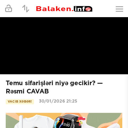
Temu sifarişləri niyə gecikir? —
Rəsmi CAVAB
30/01/2026 21:25
VACIB XƏBƏR!