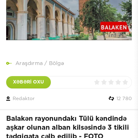
Araşdırma
/
Bölgə
XƏBƏRİ OXU
Redaktor
12 780
Balakən rayonundakı Tülü kəndində
aşkar olunan alban kilsəsində 3 tikili
tədqiqata cəlb edilib - FOTO