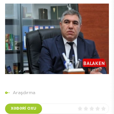
Araşdırma
XƏBƏRİ OXU