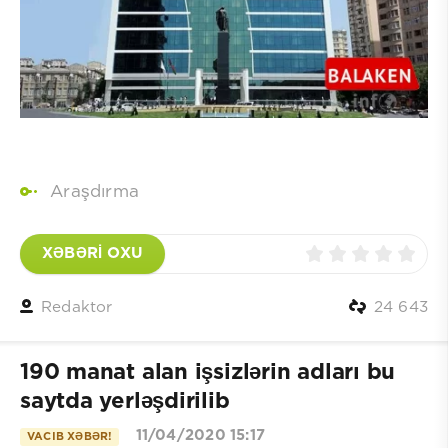
Araşdırma
XƏBƏRİ OXU
Redaktor
24 643
190 manat alan işsizlərin adları bu
saytda yerləşdirilib
11/04/2020 15:17
VACIB XƏBƏR!