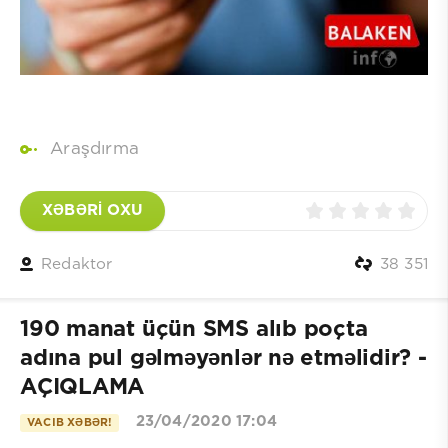
Araşdırma
XƏBƏRİ OXU
Redaktor
38 351
190 manat üçün SMS alıb poçta
adına pul gəlməyənlər nə etməlidir? -
AÇIQLAMA
23/04/2020 17:04
VACIB XƏBƏR!