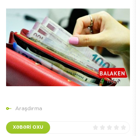
Araşdırma
XƏBƏRİ OXU