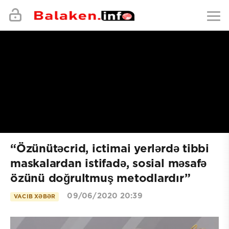
“Özünütəcrid, ictimai yerlərdə tibbi
maskalardan istifadə, sosial məsafə
özünü doğrultmuş metodlardır”
09/06/2020 20:39
VACIB XƏBƏR