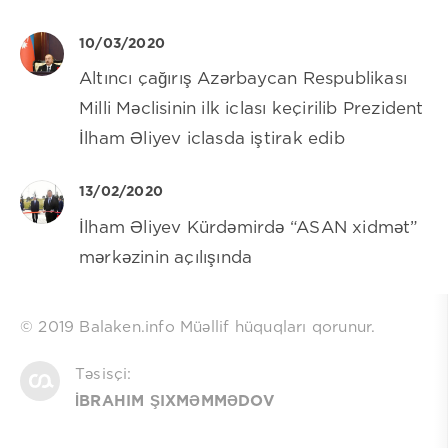
10/03/2020
Altıncı çağırış Azərbaycan Respublikası
Milli Məclisinin ilk iclası keçirilib Prezident
İlham Əliyev iclasda iştirak edib
13/02/2020
İlham Əliyev Kürdəmirdə “ASAN xidmət”
mərkəzinin açılışında
© 2019 Balaken.info Müəllif hüquqları qorunur.
Təsisçi:
İBRAHIM ŞIXMƏMMƏDOV