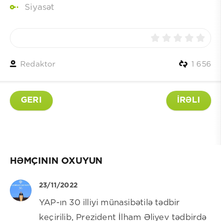
Siyasət
Redaktor
1 656
GERI
İRƏLI
HƏMÇININ OXUYUN
23/11/2022
YAP-ın 30 illiyi münasibətilə tədbir
keçirilib, Prezident İlham Əliyev tədbirdə