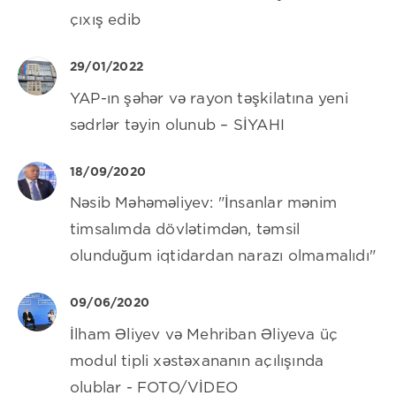
çıxış edib
29/01/2022
YAP-ın şəhər və rayon təşkilatına yeni
sədrlər təyin olunub – SİYAHI
18/09/2020
Nəsib Məhəməliyev: "İnsanlar mənim
timsalımda dövlətimdən, təmsil
olunduğum iqtidardan narazı olmamalıdı"
09/06/2020
İlham Əliyev və Mehriban Əliyeva üç
modul tipli xəstəxananın açılışında
olublar - FOTO/VİDEO