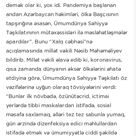
demək olar ki, yox idi. Pandemiya başlanan
andan Azərbaycan həkimləri, ölkə Başçısının
tapşırığına əsasən, Ümumdünya Səhiyyə
Təşkilatınının mütəxəssisləri ilə məsləhətləşmələr
apardılar”. Bunu “Xalq cəbhəsi”nə
açıqlamasında millət vəkili Nəsib Məhəməliyev
bildirib. Millət vəkili əlavə edib ki, koronavirus,
qısa zamanda dünyanın əksər ölkələrini əhatə
etdiyinə görə, Ümumdünya Səhiyyə Təşkilatı öz
vəzifələrinə uyğun olaraq tövsiyələrini verdi:
“Bunlar ilk növbədə, özünütəcrid, ictimai
yerlərdə tibbi maskalardan istifadə, sosial
məsafə saxlamaq, əlləri tez tez sabunla yumaq,
gün ərzində dizenfeksiya edici məhlullardan
istifadə etmək və ümumiyyətlə ciddi şəkildə