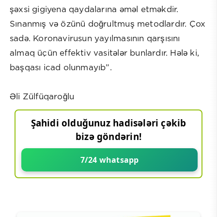
şəxsi gigiyena qaydalarına əməl etməkdir.
Sınanmış və özünü doğrultmuş metodlardır. Çox
sadə. Koronavirusun yayılmasının qarşısını
almaq üçün effektiv vasitələr bunlardır. Hələ ki,
başqası icad olunmayıb”.
Əli Zülfüqaroğlu
Şahidi olduğunuz hadisələri çəkib
bizə göndərin!
7/24 whatsapp