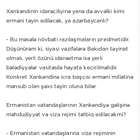
Xankəndinin idarəçiliyinə yenə də əvvəlki kimi
erməni təyin ediləcək, ya azərbaycanlı?
- Bu məsələ növbəti razılaşmaların predmetidir.
Düşünürəm ki, siyasi vəzifələrə Bakıdan təyinat
olmalı, yerli özünü idarəetmə isə yerli
bələdiyyələr vasitəsilə həyata keçirilməlidir.
Konkret Xankəndinə icra başçısı erməni millətinə
mənsub olan şəxs təyin oluna bilər.
Ermənistan vətəndaşlarının Xankəndiyə gəlişinə
məhdudiyyət və viza rejimi tətbiq ediləcəkmi?
- Ermənistan vətəndaşlarına viza rejiminin