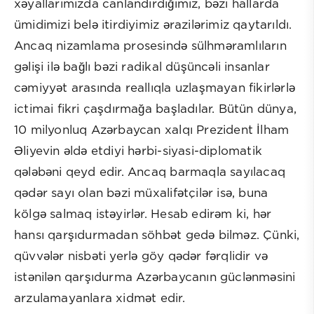
xəyallarımızda canlandırdığımız, bəzi hallarda
ümidimizi belə itirdiyimiz ərazilərimiz qaytarıldı.
Ancaq nizamlama prosesində sülhməramlıların
gəlişi ilə bağlı bəzi radikal düşüncəli insanlar
cəmiyyət arasında reallıqla uzlaşmayan fikirlərlə
ictimai fikri çaşdırmağa başladılar. Bütün dünya,
10 milyonluq Azərbaycan xalqı Prezident İlham
Əliyevin əldə etdiyi hərbi-siyasi-diplomatik
qələbəni qeyd edir. Ancaq barmaqla sayılacaq
qədər sayı olan bəzi müxalifətçilər isə, buna
kölgə salmaq istəyirlər. Hesab edirəm ki, hər
hansı qarşıdurmadan söhbət gedə bilməz. Çünki,
qüvvələr nisbəti yerlə göy qədər fərqlidir və
istənilən qarşıdurma Azərbaycanın güclənməsini
arzulamayanlara xidmət edir.