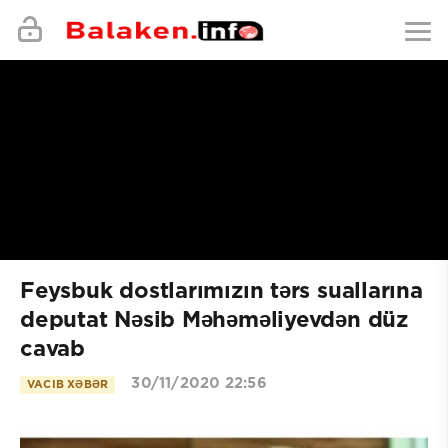
Feysbuk dostlarımızın tərs suallarına
deputat Nəsib Məhəməliyevdən düz
cavab
30/11/2020 22:56
VACIB XƏBƏR