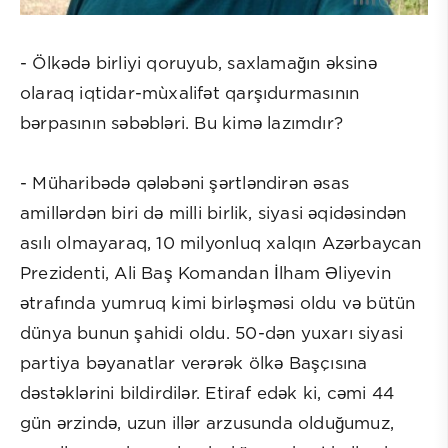
- Ölkədə birliyi qoruyub, saxlamağın əksinə
olaraq iqtidar-mùxalifət qarşıdurmasının
bərpasının səbəbləri. Bu kimə lazımdır?
- Müharibədə qələbəni şərtləndirən əsas
amillərdən biri də milli birlik, siyasi əqidəsindən
asılı olmayaraq, 10 milyonluq xalqın Azərbaycan
Prezidenti, Ali Baş Komandan İlham Əliyevin
ətrafında yumruq kimi birləşməsi oldu və bütün
dünya bunun şahidi oldu. 50-dən yuxarı siyasi
partiya bəyanatlar verərək ölkə Başçısına
dəstəklərini bildirdilər. Etiraf edək ki, cəmi 44
gün ərzində, uzun illər arzusunda olduğumuz,