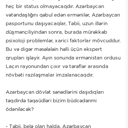
heç bir status olmayacaqdır. Azərbaycan
vətəndaşlığını qəbul edən ermənilər, Azərbaycan
pasportunu daşıyacaqlar, Təbii, uzun illərin
düşmənçiliyindən sonra, burada mürəkkəb
psixoloji problemlər, xarici faktorlar mövcuddur.
Bu və digər məsələləin həlli üçün ekspert
qrupları işləyir. Ayın sonunda ermənistan ordusu
Laçın rayonundan çıxır və tərəflər arasında
növbəti razılaşmalar imzalanacaqdır.
Azərbaycan dövlət sənədlərini daşıdıqları
təqdirdə təqaüdləri bizim büdcədənmi
ödəniləcək?
- Təbii, belə olan halda, Azərbaycan