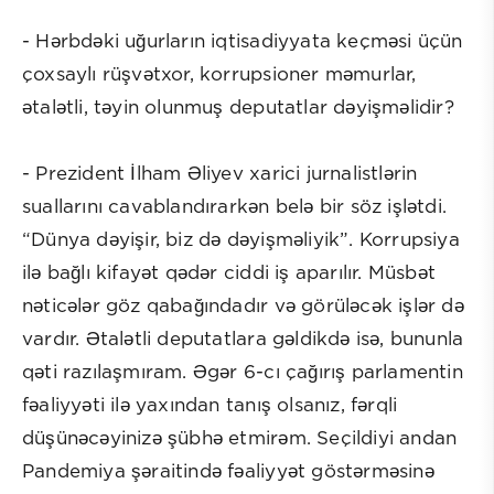
- Hərbdəki uğurların iqtisadiyyata keçməsi üçün
çoxsaylı rüşvətxor, korrupsioner məmurlar,
ətalətli, təyin olunmuş deputatlar dəyişməlidir?
- Prezident İlham Əliyev xarici jurnalistlərin
suallarını cavablandırarkən belə bir söz işlətdi.
“Dünya dəyişir, biz də dəyişməliyik”. Korrupsiya
ilə bağlı kifayət qədər ciddi iş aparılır. Müsbət
nəticələr göz qabağındadır və görüləcək işlər də
vardır. Ətalətli deputatlara gəldikdə isə, bununla
qəti razılaşmıram. Əgər 6-cı çağırış parlamentin
fəaliyyəti ilə yaxından tanış olsanız, fərqli
düşünəcəyinizə şübhə etmirəm. Seçildiyi andan
Pandemiya şəraitində fəaliyyət göstərməsinə