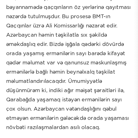
bəyannamədə qaçqınların öz yerlərinə qayıtması
nəzərdə tutulmuşdur. Bu prosesə BMT-ın
Qaçqınlar üzrə Ali Komissarlığı nəzarət edir.
Azərbaycan həmin təşkilatla sıx şəkildə
əməkdaşlıq edir. Bizdə işğala qədərki dövürdə
orada yaşamış ermənilərin sayı barədə kifayət
qədər məlumat var və qanunsuz məskunlaşmış
ermənilərlə bağlı həmin beynəlxalq təşkilat
məlumatlandırılacaqdır. Ümumiyyətlə
düşünmürəm ki, indiki ağır məişət şəraitləri ilə,
Qarabağda yaşamaq istəyən ermənilərin sayı
çox olsun. Azərbaycan vətəndaşlığını qəbul
etməyən ermənilərin gələcəkdə orada yaşaması
növbəti razılaşmalardan asılı olacaq.