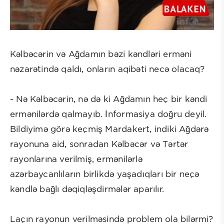
Kəlbəcərin və Ağdamın bəzi kəndləri erməni
nəzarətində qaldı, onların aqibəti necə olacaq?
- Nə Kəlbəcərin, nə də ki Ağdamın heç bir kəndi
ermənilərdə qalmayıb. İnformasiya doğru deyil.
Bildiyimə görə keçmiş Mardakert, indiki Ağdərə
rayonuna aid, sonradan Kəlbəcər və Tərtər
rayonlarına verilmiş, ermənilərlə
azərbaycanlıların birlikdə yaşadıqları bir neçə
kəndlə bağlı dəqiqləşdirmələr aparılır.
Laçın rayonun verilməsində problem ola bilərmi?