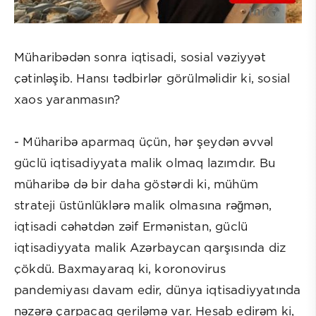
Müharibədən sonra iqtisadi, sosial vəziyyət
çətinləşib. Hansı tədbirlər görülməlidir ki, sosial
xaos yaranmasın?
- Müharibə aparmaq üçün, hər şeydən əvvəl
güclü iqtisadiyyata malik olmaq lazımdır. Bu
müharibə də bir daha göstərdi ki, mühüm
strateji üstünlüklərə malik olmasına rəğmən,
iqtisadi cəhətdən zəif Ermənistan, güclü
iqtisadiyyata malik Azərbaycan qarşısında diz
çökdü. Baxmayaraq ki, koronovirus
pandemiyası davam edir, dünya iqtisadiyyatında
nəzərə çarpacaq geriləmə var. Hesab edirəm ki,