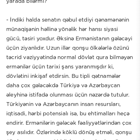
yarada bilərmi?
- İndiki halda senatın qəbul etdiyi qənamənənin
münaqişənin həllinə yönəlik hər hansı siyasi
gücü, təsiri yoxdur. Əksinə Ermənistanın gələcəyi
üçün ziyanlıdır. Uzun illər qonşu ölkələrlə özünü
təcrid vəziyyətində normal dövlət qura bilməyən
ermənilər üçün tarixi şans yaranmışdır ki,
dövlətini inkişaf etdirsin. Bu tipli qətnamələr
daha çox gələcəkdə Türkiyə və Azərbaycan
əleyhinə istifadə olunması üçün nəzərdə tutulur.
Türkiyənin və Azərbaycanın insan resursları,
iqtisadi, hərbi potensialı isə, bu ehtimalları heçə
endirir. Ermənilərin gələcək fəaliyyətlərindən çox
şey asılıdır. Özlərində köklü dönüş etməli, qonşu