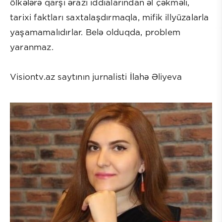
ölkələrə qarşı ərazi iddialarından əl çəkməli,
tarixi faktları saxtalaşdırmaqla, mifik illyüzalarla
yaşamamalıdırlar. Belə olduqda, problem
yaranmaz.
Visiontv.az saytının jurnalisti İlahə Əliyeva