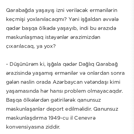
Qarabağda yaşayış izni veriləcək ermənilərin
keçmişi yoxlanılacaqmı? Yəni işğaldan əvvələ
qədər başqa ölkədə yaşayıb, indi bu ərazıdə
məskunlaşmaq istəyənlər ərazimizdən
çıxarılacaq, ya yox?
- Düşünürəm ki, işğala qədər Dağlıq Qarabağ
ərazisində yaşamış ermənilər və onlardan sonra
gələn nəslin orada Azərbaycan vətəndaşı kimi
yaşamasında hər hansı problem olmayacaqdır.
Başqa ölkələrdən gətirilərək qanunsuz
məskunlaşanlar deport edilməlidir. Qanunsuz
məskunlaşdırma 1949-cu il Cenevrə
konvensiyasına ziddir.