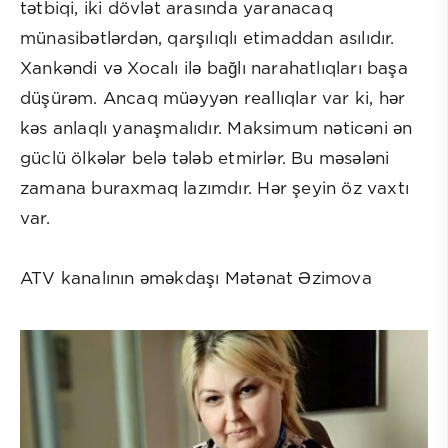
tətbiqi, iki dövlət arasında yaranacaq
münasibətlərdən, qarşılıqlı etimaddan asılıdır.
Xankəndi və Xocalı ilə bağlı narahatlıqları başa
düşürəm. Ancaq müəyyən reallıqlar var ki, hər
kəs anlaqlı yanaşmalıdır. Maksimum nəticəni ən
güclü ölkələr belə tələb etmirlər. Bu məsələni
zamana buraxmaq lazımdır. Hər şeyin öz vaxtı
var.
ATV kanalının əməkdaşı Mətənat Əzimova