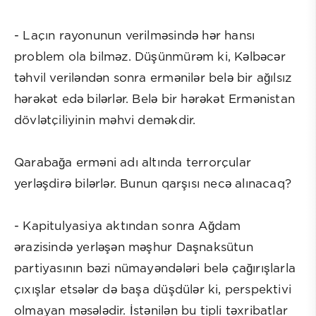
- Laçın rayonunun verilməsində hər hansı
problem ola bilməz. Düşünmürəm ki, Kəlbəcər
təhvil veriləndən sonra ermənilər belə bir ağılsız
hərəkət edə bilərlər. Belə bir hərəkət Ermənistan
dövlətçiliyinin məhvi deməkdir.
Qarabağa erməni adı altında terrorçular
yerləşdirə bilərlər. Bunun qarşısı necə alınacaq?
- Kapitulyasiya aktından sonra Ağdam
ərazisində yerləşən məşhur Daşnaksütun
partiyasının bəzi nümayəndələri belə çağırışlarla
çıxışlar etsələr də başa düşdülər ki, perspektivi
olmayan məsələdir. İstənilən bu tipli təxribatlar