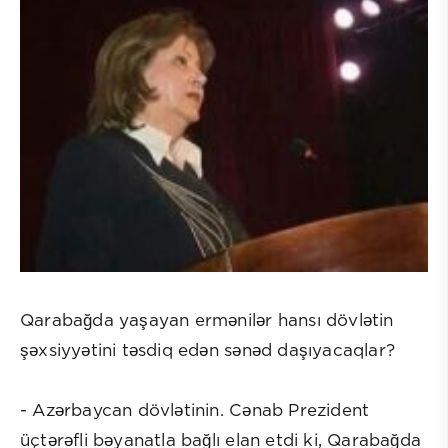
Qarabağda yaşayan ermənilər hansı dövlətin
şəxsiyyətini təsdiq edən sənəd daşıyacaqlar?
- Azərbaycan dövlətinin. Cənab Prezident
üçtərəfli bəyanatla bağlı elan etdi ki, Qarabağda