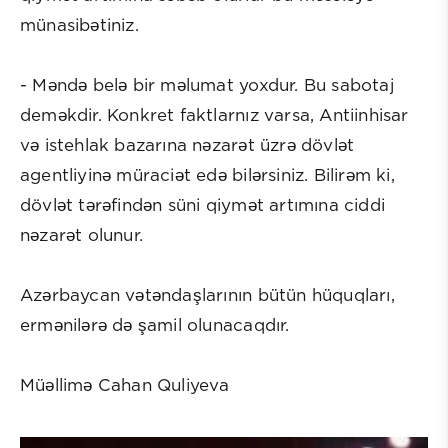
münasibətiniz.
- Məndə belə bir məlumat yoxdur. Bu sabotaj
deməkdir. Konkret faktlarnız varsa, Antiinhisar
və istehlak bazarına nəzarət üzrə dövlət
agentliyinə müraciət edə bilərsiniz. Bilirəm ki,
dövlət tərəfindən süni qiymət artımına ciddi
nəzarət olunur.
Azərbaycan vətəndaşlarının bütün hüquqları,
ermənilərə də şamil olunacaqdır.
Müəllimə Cahan Quliyeva