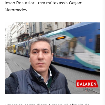
İnsan Resursları uzrə mütəxəssis Qəşəm
Məmmədov