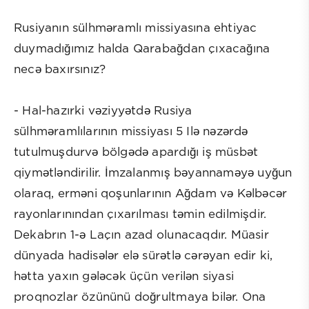
Rusiyanın sülhməramlı missiyasına ehtiyac
duymadığımız halda Qarabağdan çıxacağına
necə baxırsınız?
- Hal-hazırki vəziyyətdə Rusiya
sülhməramlılarının missiyası 5 Ilə nəzərdə
tutulmuşdurvə bölgədə apardığı iş müsbət
qiymətləndirilir. İmzalanmış bəyannaməyə uyğun
olaraq, erməni qoşunlarının Ağdam və Kəlbəcər
rayonlarınından çıxarılması təmin edilmişdir.
Dekabrın 1-ə Laçın azad olunacaqdır. Müasir
dünyada hadisələr elə sürətlə cərəyan edir ki,
hətta yaxın gələcək üçün verilən siyasi
proqnozlar özününü doğrultmaya bilər. Ona