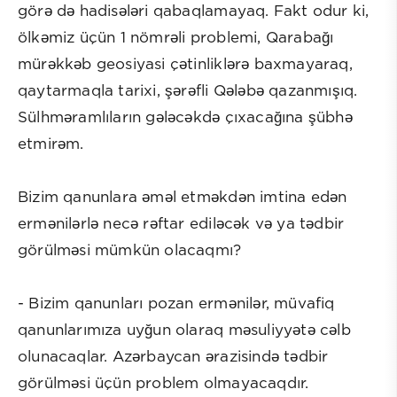
görə də hadisələri qabaqlamayaq. Fakt odur ki,
ölkəmiz üçün 1 nömrəli problemi, Qarabağı
mürəkkəb geosiyasi çətinliklərə baxmayaraq,
qaytarmaqla tarixi, şərəfli Qələbə qazanmışıq.
Sülhməramlıların gələcəkdə çıxacağına şübhə
etmirəm.
Bizim qanunlara əməl etməkdən imtina edən
ermənilərlə necə rəftar ediləcək və ya tədbir
görülməsi mümkün olacaqmı?
- Bizim qanunları pozan ermənilər, müvafiq
qanunlarımıza uyğun olaraq məsuliyyətə cəlb
olunacaqlar. Azərbaycan ərazisində tədbir
görülməsi üçün problem olmayacaqdır.