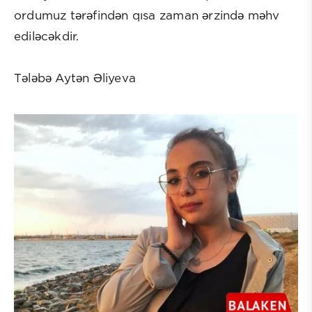
ordumuz tərəfindən qısa zaman ərzində məhv
ediləcəkdir.
Tələbə Aytən Əliyeva