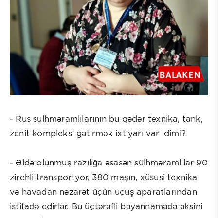
- Rus sulhməramlılarının bu qədər texnika, tank,
zenit kompleksi gətirmək ixtiyarı var idimi?
- Əldə olunmuş razılığa əsasən sülhməramlılar 90
zirehli transportyor, 380 maşın, xüsusi texnika
və havadan nəzarət üçün uçuş aparatlarından
istifadə edirlər. Bu üçtərəfli bəyannamədə əksini