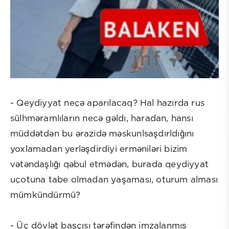
- Qeydiyyat neçə aparılacaq? Hal hazırda rus
sülhməramlıların necə gəldı, haradan, hansı
müddətdən bu ərazidə məskunlsaşdırldığını
yoxlamadan yerləşdirdiyi erməniləri bizim
vətəndaşlığı qəbul etmədən, burada qeydiyyat
uçotuna tabe olmadan yaşaması, oturum alması
mümkündürmü?
- Üç dövlət başçısı tərəfindən imzalanmış