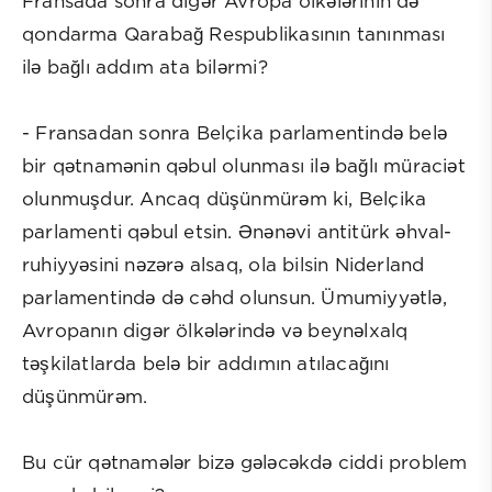
Fransada sonra digər Avropa ölkələrinin də
qondarma Qarabağ Respublikasının tanınması
ilə bağlı addım ata bilərmi?
- Fransadan sonra Belçika parlamentində belə
bir qətnamənin qəbul olunması ilə bağlı müraciət
olunmuşdur. Ancaq düşünmürəm ki, Belçika
parlamenti qəbul etsin. Ənənəvi antitürk əhval-
ruhiyyəsini nəzərə alsaq, ola bilsin Niderland
parlamentində də cəhd olunsun. Ümumiyyətlə,
Avropanın digər ölkələrində və beynəlxalq
təşkilatlarda belə bir addımın atılacağını
düşünmürəm.
Bu cür qətnamələr bizə gələcəkdə ciddi problem