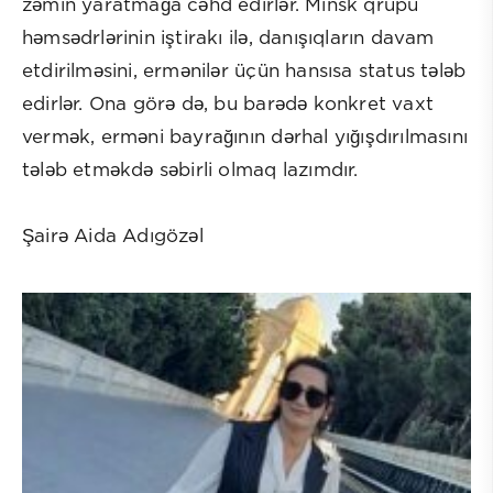
zəmin yaratmağa cəhd edirlər. Minsk qrupu
həmsədrlərinin iştirakı ilə, danışıqların davam
etdirilməsini, ermənilər üçün hansısa status tələb
edirlər. Ona görə də, bu barədə konkret vaxt
vermək, erməni bayrağının dərhal yığışdırılmasını
tələb etməkdə səbirli olmaq lazımdır.
Şairə Aida Adıgözəl