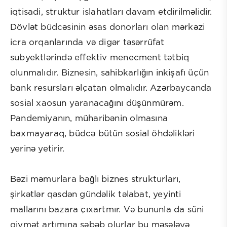
iqtisadi, struktur islahatları davam etdirilməlidir.
Dövlət büdcəsinin əsas donorları olan mərkəzi
icra orqanlarında və digər təsərrüfat
subyektlərində effektiv menecment tətbiq
olunmalıdır. Biznesin, sahibkarlığın inkişafı üçün
bank resursları əlçatan olmalıdır. Azərbaycanda
sosial xaosun yaranacağını düşünmürəm.
Pandemiyanın, müharibənin olmasına
baxmayaraq, büdcə bütün sosial öhdəlikləri
yerinə yetirir.
Bəzi məmurlara bağlı biznes strukturları,
şirkətlər qəsdən gündəlik təlabat, yeyinti
mallarını bazara çıxartmır. Və bununla da süni
qiymət artımına səbəb olurlar bu məsələyə