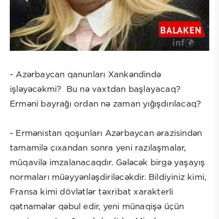
- Azərbaycan qanunları Xankəndində
işləyəcəkmi? Bu nə vaxtdan başlayacaq?
Erməni bayrağı ordan nə zaman yığışdırılacaq?
- Ermənistan qoşunları Azərbaycan ərazisindən
tamamilə çıxandan sonra yeni razılaşmalar,
müqavilə imzalanacaqdır. Gələcək birgə yaşayış
normaları müəyyənləşdiriləcəkdir. Bildiyiniz kimi,
Fransa kimi dövlətlər təxribat xarakterli
qətnamələr qəbul edir, yeni münaqişə üçün