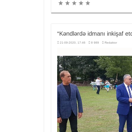
“Kəndlərdə idmanı inkişaf et
21-09-2020, 17:46
8 989
Redaktor