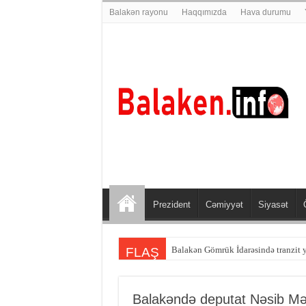
Balakən rayonu
Haqqımızda
Hava durumu
Prezident
Cəmiyyət
Siyasət
Balakən Gömrük İdarəsində tranzit 
Balakən sakini Şəmkirdə qəzaya dü
FLAŞ
Balakəndə deputat Nəsib Mə