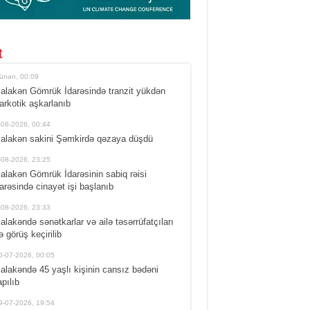
t
ünən, 00:09
alakən Gömrük İdarəsində tranzit yükdən
arkotik aşkarlanıb
-08-2026, 00:44
alakən sakini Şəmkirdə qəzaya düşdü
-08-2026, 23:25
alakən Gömrük İdarəsinin sabiq rəisi
arəsində cinayət işi başlanıb
-08-2026, 23:33
alakəndə sənətkarlar və ailə təsərrüfatçıları
lə görüş keçirilib
0-07-2026, 00:05
alakəndə 45 yaşlı kişinin cansız bədəni
apılıb
9-07-2026, 19:54