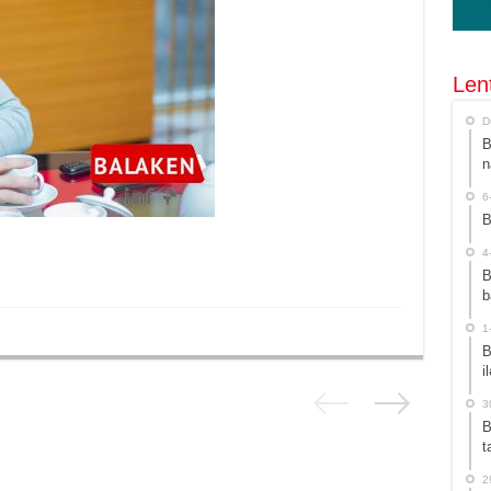
Len
D
B
n
6
B
4
B
b
1
B
i
3
B
t
2