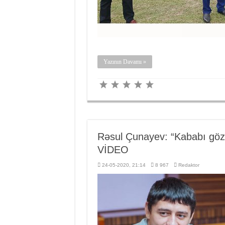
Yazının Davamı »
Rəsul Çunayev: “Kababı göz
VİDEO
24-05-2020, 21:14
8 967
Redaktor