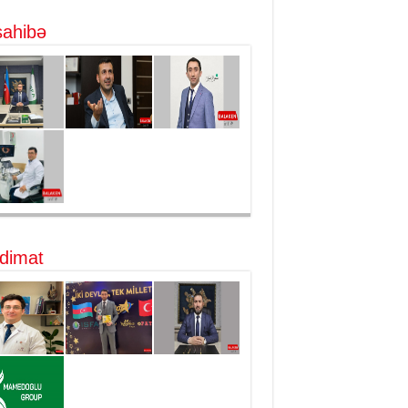
ahibə
dimat