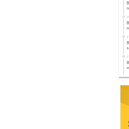
B
n
2
B
n
2
B
s
2
B
m