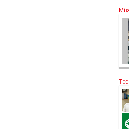
Müs
Təq