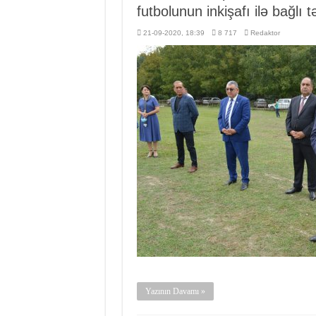
futbolunun inkişafı ilə bağlı tə
21-09-2020, 18:39
8 717
Redaktor
Yazının Davamı »