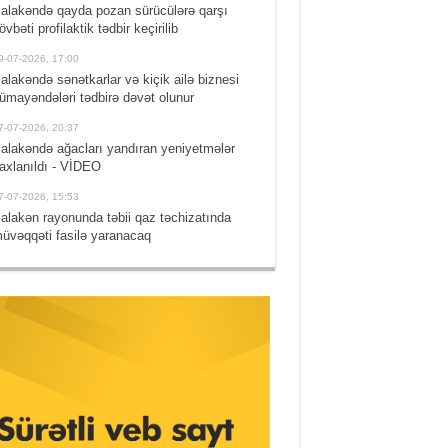
alakəndə qayda pozan sürücülərə qarşı
övbəti profilaktik tədbir keçirilib
9-07-2026, 17:00
alakəndə sənətkarlar və kiçik ailə biznesi
ümayəndələri tədbirə dəvət olunur
7-07-2026, 20:37
alakəndə ağacları yandıran yeniyetmələr
axlanıldı - VİDEO
7-07-2026, 15:53
alakən rayonunda təbii qaz təchizatında
üvəqqəti fasilə yaranacaq