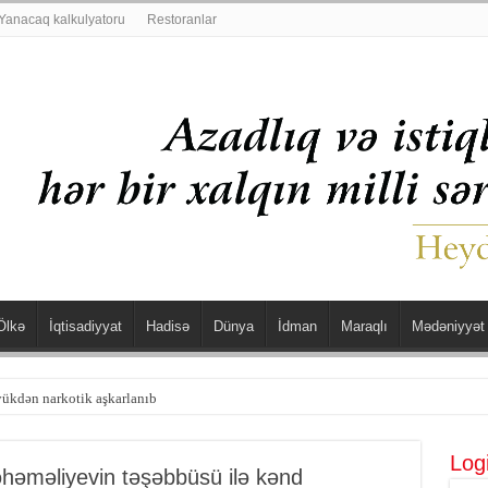
Yanacaq kalkulyatoru
Restoranlar
Ölkə
İqtisadiyyat
Hadisə
Dünya
İdman
Maraqlı
Mədəniyyət
yükdən narkotik aşkarlanıb
şdü
Log
həməliyevin təşəbbüsü ilə kənd