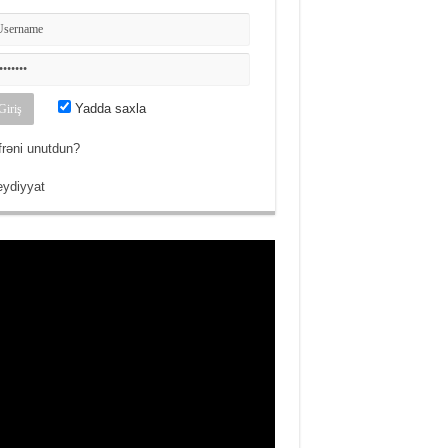
Yadda saxla
frəni unutdun?
ydiyyat