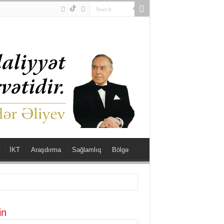
İKT
Araşdırma
Sağlamlıq
Bölgə
in