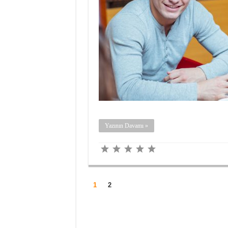
Yazının Davamı »
1
2