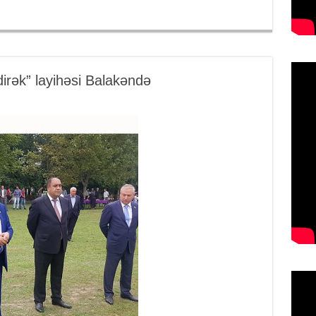
dirək” layihəsi Balakəndə