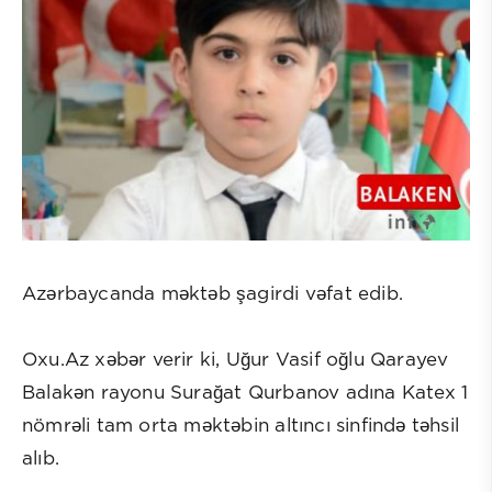
Azərbaycanda məktəb şagirdi vəfat edib.
Oxu.Az xəbər verir ki, Uğur Vasif oğlu Qarayev
Balakən rayonu Surağat Qurbanov adına Katex 1
nömrəli tam orta məktəbin altıncı sinfində təhsil
alıb.