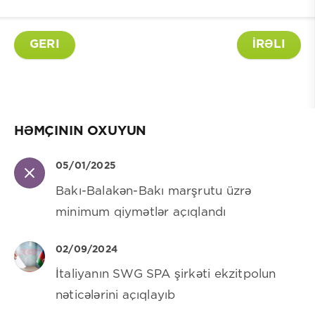
GERI
İRƏLI
HƏMÇININ OXUYUN
05/01/2025
Bakı-Balakən-Bakı marşrutu üzrə
minimum qiymətlər açıqlandı
02/09/2024
İtaliyanın SWG SPA şirkəti ekzitpolun
nəticələrini açıqlayıb