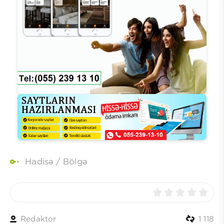
Hadisə
/
Bölgə
Redaktor
1 118