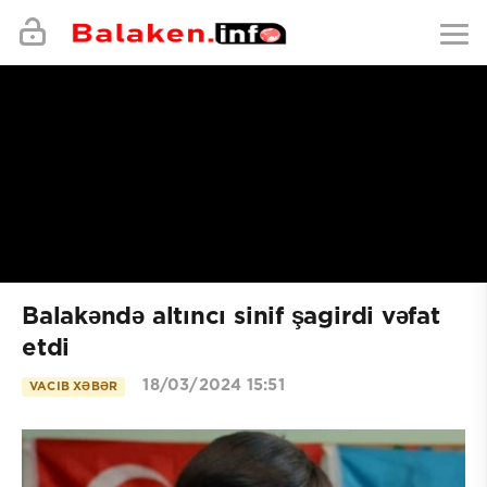
Balakəndə altıncı sinif şagirdi vəfat
etdi
18/03/2024 15:51
VACIB XƏBƏR