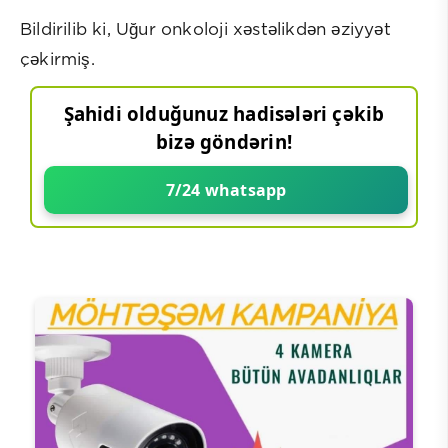
Bildirilib ki, Uğur onkoloji xəstəlikdən əziyyət
çəkirmiş.
Şahidi olduğunuz hadisələri çəkib
bizə göndərin!
7/24 whatsapp