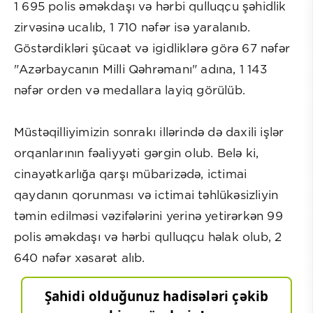
1 695 polis əməkdaşı və hərbi qulluqçu şəhidlik
zirvəsinə ucalıb, 1 710 nəfər isə yaralanıb.
Göstərdikləri şücaət və igidliklərə görə 67 nəfər
"Azərbaycanın Milli Qəhrəmanı" adına, 1 143
nəfər orden və medallara layiq görülüb.
Müstəqilliyimizin sonrakı illərində də daxili işlər
orqanlarının fəaliyyəti gərgin olub. Belə ki,
cinayətkarlığa qarşı mübarizədə, ictimai
qaydanın qorunması və ictimai təhlükəsizliyin
təmin edilməsi vəzifələrini yerinə yetirərkən 99
polis əməkdaşı və hərbi qulluqçu həlak olub, 2
640 nəfər xəsarət alıb.
Şahidi olduğunuz hadisələri çəkib