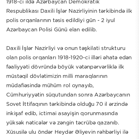
1918-ci ildə Azərbaycan Demokratik
Respublikası Daxili İşlər Nazirliyinin tərkibində ilk
polis orqanlarının təsis edildiyi gün - 2 iyul
Azərbaycan Polisi Günü elan edilib.
Daxili İşlər Nazirliyi və onun təşkilati strukturu
olan polis orqanları 1918-1920-ci illəri əhatə edən
fəaliyyəti dövründə böyük vətənpərvərliklə ilk
müstəqil dövlətimizin milli maraqlarının
müdafiəsində mühüm rol oynayıb,
Cümhuriyyətin süqutundan sonra Azərbaycanın
Sovet İttifaqının tərkibində olduğu 70 il ərzində
inkişaf edib, ictimai asayişin qorunmasında
yüksək nəticələr və zəngin təcrübə qazanıb.
Xüsusilə ulu öndər Heydər Əliyevin rəhbərliyi ilə