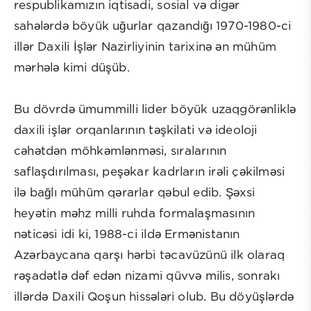
respublikamızın iqtisadi, sosial və digər
sahələrdə böyük uğurlar qazandığı 1970-1980-ci
illər Daxili İşlər Nazirliyinin tarixinə ən mühüm
mərhələ kimi düşüb.
Bu dövrdə ümummilli lider böyük uzaqgörənliklə
daxili işlər orqanlarının təşkilati və ideoloji
cəhətdən möhkəmlənməsi, sıralarının
saflaşdırılması, peşəkar kadrların irəli çəkilməsi
ilə bağlı mühüm qərarlar qəbul edib. Şəxsi
heyətin məhz milli ruhda formalaşmasının
nəticəsi idi ki, 1988-ci ildə Ermənistanın
Azərbaycana qarşı hərbi təcavüzünü ilk olaraq
rəşadətlə dəf edən nizami qüvvə milis, sonrakı
illərdə Daxili Qoşun hissələri olub. Bu döyüşlərdə