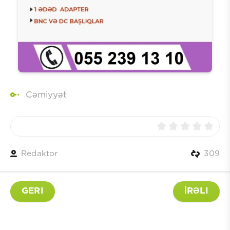
Cəmiyyət
Redaktor
309
GERI
İRƏLI