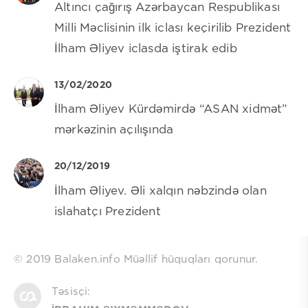
Altıncı çağırış Azərbaycan Respublikası
Milli Məclisinin ilk iclası keçirilib Prezident
İlham Əliyev iclasda iştirak edib
13/02/2020
İlham Əliyev Kürdəmirdə “ASAN xidmət”
mərkəzinin açılışında
20/12/2019
İlham Əliyev. Əli xalqın nəbzində olan
islahatçı Prezident
© 2019 Balaken.info Müəllif hüquqları qorunur.
Təsisçi: