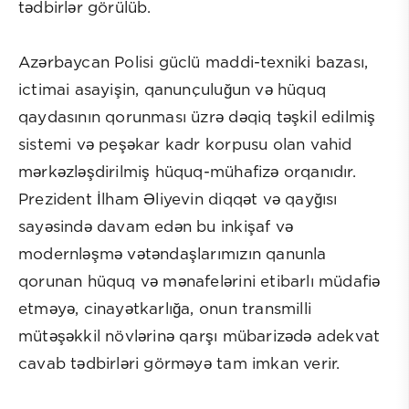
tədbirlər görülüb.
Azərbaycan Polisi güclü maddi-texniki bazası,
ictimai asayişin, qanunçuluğun və hüquq
qaydasının qorunması üzrə dəqiq təşkil edilmiş
sistemi və peşəkar kadr korpusu olan vahid
mərkəzləşdirilmiş hüquq-mühafizə orqanıdır.
Prezident İlham Əliyevin diqqət və qayğısı
sayəsində davam edən bu inkişaf və
modernləşmə vətəndaşlarımızın qanunla
qorunan hüquq və mənafelərini etibarlı müdafiə
etməyə, cinayətkarlığa, onun transmilli
mütəşəkkil növlərinə qarşı mübarizədə adekvat
cavab tədbirləri görməyə tam imkan verir.