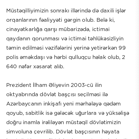
Müstəqilliyimizin sonrakı illərində də daxili işlər
orqanlarının fəaliyyəti gərgin olub. Belə ki,
cinayətkarlığa qarşı mübarizədə, ictimai
qaydanın qorunması və ictimai təhlükəsizliyin
təmin edilməsi vəzifələrini yerinə yetirərkən 99
polis əməkdaşı və hərbi qulluqçu həlak olub, 2
640 nəfər xəsarət alıb.
Prezident İlham Əliyevin 2003-cü ilin
oktyabrında dövlət başçısı seçilməsi ilə
Azərbaycanın inkişafı yeni mərhələyə qədəm
qoyub, sabitlik isə gələcək uğurlara və yüksəlişə
doğru inamla irəliləyən müstəqil dövlətimizin
simvoluna çevrilib. Dövlət başçısının həyata