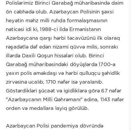
Polislərimiz Birinci Qarabağ müharibəsində daim
ön cəbhədə olub. Azərbaycan Polisinin şəxsi
heyətin məhz milli ruhda formalaşmasının
nəticəsi idi ki, 1988-ci ildə Ermənistanın
Azərbaycana qarşı hərbi təcavüzünü ilk olaraq
rəşadətlə dəf edən nizami qüvvə milis, sonrakı
illərdə Daxili Qoşun hissələri olub. Birinci
Qarabağ müharibəsindəki döyüşlərdə 1700-ə
yaxın polis əməkdaşı və hərbi qulluqçu şəhidlik
zirvəsinə ucalıb, 1710 nəfər isə yaralanıb.
Göstərdikləri şücaət və igidliklərə görə 67 nəfər
"Azərbaycanın Milli Qəhrəmanı" adına, 1143 nəfər
orden və medallara layiq görülüb.
Azərbaycan Polisi pandemiya dövründə