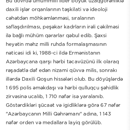
Bu dövrdə ümummilli lider böyük uzaqgörənliklə
daxili işlər orqanlarının təşkilati və ideoloji
cəhətdən möhkəmlənməsi, sıralarının
saflaşdırılması, peşəkar kadrların irəli çəkilməsi
ilə bağlı mühüm qərarlar qəbul edib. Şəxsi
heyətin məhz milli ruhda formalaşmasının
nəticəsi idi ki, 1988-ci ildə Ermənistanın
Azərbaycana qarşı hərbi təcavüzünü ilk olaraq
rəşadətlə dəf edən nizami qüvvə milis, sonrakı
illərdə Daxili Qoşun hissələri olub. Bu döyüşlərdə
1 695 polis əməkdaşı və hərbi qulluqçu şəhidlik
zirvəsinə ucalıb, 1 710 nəfər isə yaralanıb.
Göstərdikləri şücaət və igidliklərə görə 67 nəfər
"Azərbaycanın Milli Qəhrəmanı" adına, 1 143
nəfər orden və medallara layiq görülüb.