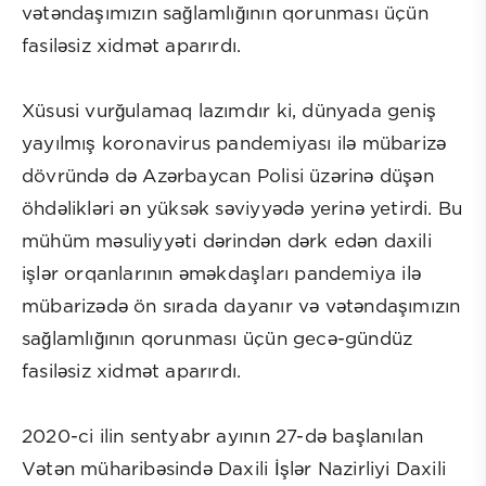
vətəndaşımızın sağlamlığının qorunması üçün
fasiləsiz xidmət aparırdı.
Xüsusi vurğulamaq lazımdır ki, dünyada geniş
yayılmış koronavirus pandemiyası ilə mübarizə
dövründə də Azərbaycan Polisi üzərinə düşən
öhdəlikləri ən yüksək səviyyədə yerinə yetirdi. Bu
mühüm məsuliyyəti dərindən dərk edən daxili
işlər orqanlarının əməkdaşları pandemiya ilə
mübarizədə ön sırada dayanır və vətəndaşımızın
sağlamlığının qorunması üçün gecə-gündüz
fasiləsiz xidmət aparırdı.
2020-ci ilin sentyabr ayının 27-də başlanılan
Vətən müharibəsində Daxili İşlər Nazirliyi Daxili