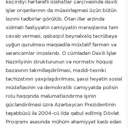
keçirdiyi hərtərəfli islahatlar çərçivəsində daxili
işlər orqanlarının da müasirləşməsi üçün bütün
lazımi tədbirlər görülüb. Ötən illər ərzində
xidməti fəaliyyətin cəmiyyətin maraqlarına tam
cavab verməsi, qabaqcıl beynəlxalq təcrübəyə
uyğun qurulması məqsədilə müxtəlif fərman və
sərəncamlar imzalanıb. O cümlədən Daxili İşlər
Nazirliyinin strukturunun və normativ hüquqi
bazasının təkmilləşdirilməsi, maddi-texniki
təchizatının yaxşılaşdırılması, şəxsi heyətin sosial
müdafiəsinin və demokratik cəmiyyətdə polisin
rolu haqqında məlumatlandırma işinin
gücləndirilməsi üzrə Azərbaycan Prezidentinin
təşəbbüsü ilə 2004-cü ildə qəbul edilmiş Dövlət
Proqramı əsasında mühüm əhəmiyyət kəsb edən