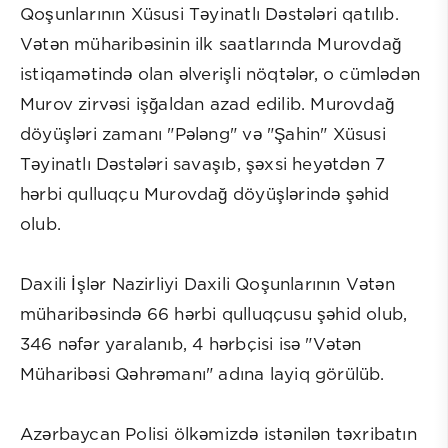
Qoşunlarının Xüsusi Təyinatlı Dəstələri qatılıb.
Vətən müharibəsinin ilk saatlarında Murovdağ
istiqamətində olan əlverişli nöqtələr, o cümlədən
Murov zirvəsi işğaldan azad edilib. Murovdağ
döyüşləri zamanı "Pələng" və "Şahin" Xüsusi
Təyinatlı Dəstələri savaşıb, şəxsi heyətdən 7
hərbi qulluqçu Murovdağ döyüşlərində şəhid
olub.
Daxili İşlər Nazirliyi Daxili Qoşunlarının Vətən
müharibəsində 66 hərbi qulluqçusu şəhid olub,
346 nəfər yaralanıb, 4 hərbçisi isə "Vətən
Müharibəsi Qəhrəmanı" adına layiq görülüb.
Azərbaycan Polisi ölkəmizdə istənilən təxribatın