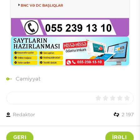
Cəmiyyət
Redaktor
2 197
GERI
İRƏLI