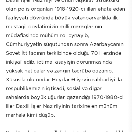
Daxili İşlər Nazirliyi və onun təşkilati strukturu
olan polis orqanları 1918-1920-ci illəri əhatə edən
fəaliyyəti dövründə böyük vətənpərvərliklə ilk
müstəqil dövlətimizin milli maraqlarının
müdafiəsində mühüm rol oynayıb,
Cümhuriyyətin süqutundan sonra Azərbaycanın
Sovet İttifaqının tərkibində olduğu 70 il ərzində
inkişaf edib, ictimai asayişin qorunmasında
yüksək nəticələr və zəngin təcrübə qazanıb.
Xüsusilə ulu öndər Heydər Əliyevin rəhbərliyi ilə
respublikamızın iqtisadi, sosial və digər
sahələrdə böyük uğurlar qazandığı 1970-1980-ci
illər Daxili İşlər Nazirliyinin tarixinə ən mühüm
mərhələ kimi düşüb.