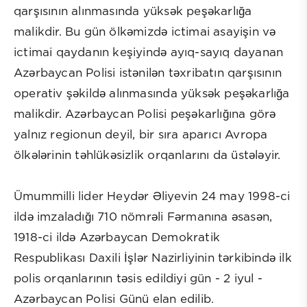
qarşısının alınmasında yüksək peşəkarlığa
malikdir. Bu gün ölkəmizdə ictimai asayişin və
ictimai qaydanın keşiyində ayıq-sayıq dayanan
Azərbaycan Polisi istənilən təxribatın qarşısının
operativ şəkildə alınmasında yüksək peşəkarlığa
malikdir. Azərbaycan Polisi peşəkarlığına görə
yalnız regionun deyil, bir sıra aparıcı Avropa
ölkələrinin təhlükəsizlik orqanlarını da üstələyir.
Ümummilli lider Heydər Əliyevin 24 may 1998-ci
ildə imzaladığı 710 nömrəli Fərmanına əsasən,
1918-ci ildə Azərbaycan Demokratik
Respublikası Daxili İşlər Nazirliyinin tərkibində ilk
polis orqanlarının təsis edildiyi gün - 2 iyul -
Azərbaycan Polisi Günü elan edilib.