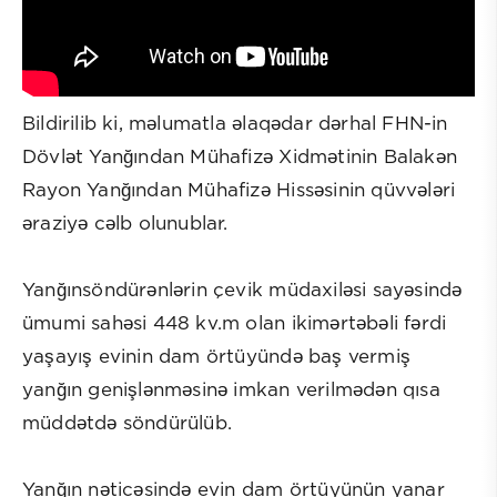
Bildirilib ki, məlumatla əlaqədar dərhal FHN-in
Dövlət Yanğından Mühafizə Xidmətinin Balakən
Rayon Yanğından Mühafizə Hissəsinin qüvvələri
əraziyə cəlb olunublar.
Yanğınsöndürənlərin çevik müdaxiləsi sayəsində
ümumi sahəsi 448 kv.m olan ikimərtəbəli fərdi
yaşayış evinin dam örtüyündə baş vermiş
yanğın genişlənməsinə imkan verilmədən qısa
müddətdə söndürülüb.
Yanğın nəticəsində evin dam örtüyünün yanar