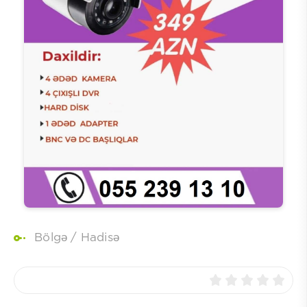
Bölgə
/
Hadisə