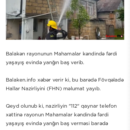
Balakən rayonunun Mahamalar kəndində fərdi
yaşayış evində yanğın baş verib.
Balaken.info xəbər verir ki, bu barədə Fövqəladə
Hallar Nazirliyini (FHN) məlumat yayıb.
Qeyd olunub ki, nazirliyin "112" qaynar telefon
xəttinə rayonun Mahamalar kəndində fərdi
yaşayış evində yanğın baş verməsi barədə