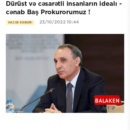
Dürüst və cəsarətli insanların idealı -
cənab Baş Prokurorumuz !
23/10/2022 10:44
VACIB XƏBƏR!