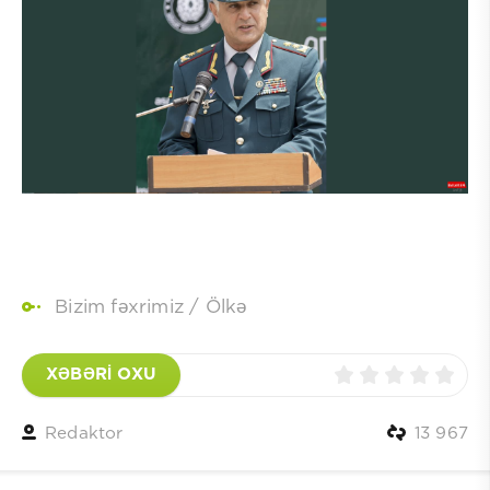
Bizim fəxrimiz
/
Ölkə
XƏBƏRİ OXU
Redaktor
13 967