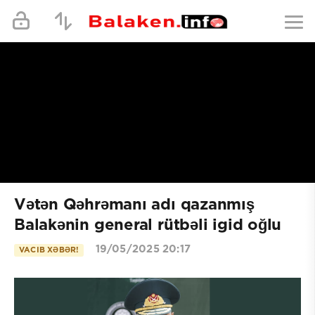
Vətən Qəhrəmanı adı qazanmış
Balakənin general rütbəli igid oğlu
19/05/2025 20:17
VACIB XƏBƏR!