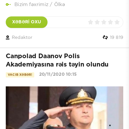
Bizim fəxrimiz
/
Ölkə
XƏBƏRİ OXU
Redaktor
19 819
Canpolad Daanov Polis
Akademiyasına rəis təyin olundu
20/11/2020 10:15
VACIB XƏBƏR!