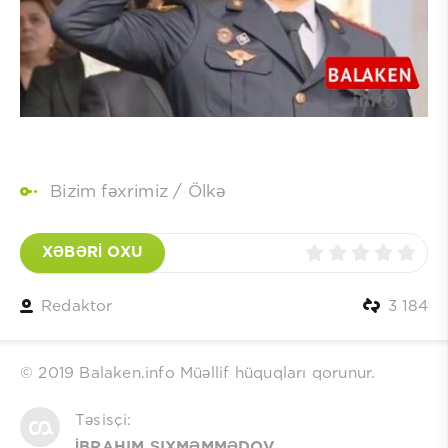
Bizim fəxrimiz
/
Ölkə
XƏBƏRİ OXU
Redaktor
3 184
© 2019 Balaken.info Müəllif hüquqları qorunur.
Təsisçi:
İBRAHIM ŞIXMƏMMƏDOV