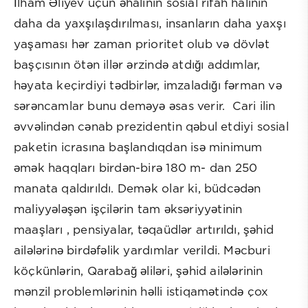
İlham Əliyev üçün əhalinin sosial rifah halının
daha da yaxşılaşdırılması, insanların daha yaxşı
yaşaması hər zaman prioritet olub və dövlət
başçısının ötən illər ərzində atdığı addımlar,
həyata keçirdiyi tədbirlər, imzaladığı fərman və
sərəncamlar bunu deməyə əsas verir. Cari ilin
əvvəlindən cənab prezidentin qəbul etdiyi sosial
paketin icrasına başlandıqdan isə minimum
əmək haqqları birdən-birə 180 m- dan 250
manata qaldırıldı. Demək olar ki, büdcədən
maliyyələşən işçilərin tam əksəriyyətinin
maaşları , pensiyalar, təqaüdlər artırıldı, şəhid
ailələrinə birdəfəlik yardımlar verildi. Məcburi
köçkünlərin, Qarabağ əliləri, şəhid ailələrinin
mənzil problemlərinin həlli istiqamətində çox