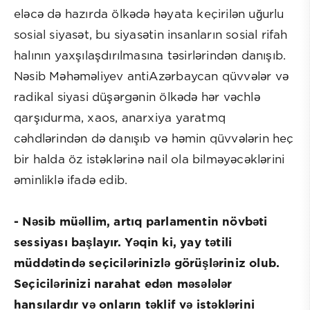
eləcə də hazırda ölkədə həyata keçirilən uğurlu
sosial siyasət, bu siyasətin insanların sosial rifah
halının yaxşılaşdırılmasına təsirlərindən danışıb.
Nəsib Məhəməliyev antiAzərbaycan qüvvələr və
radikal siyasi düşərgənin ölkədə hər vəchlə
qarşıdurma, xaos, anarxiya yaratmq
cəhdlərindən də danışıb və həmin qüvvələrin heç
bir halda öz istəklərinə nail ola bilməyəcəklərini
əminliklə ifadə edib.
- Nəsib müəllim, artıq parlamentin növbəti
sessiyası başlayır. Yəqin ki, yay tətili
müddətində seçicilərinizlə görüşləriniz olub.
Seçicilərinizi narahat edən məsələlər
hansılardır və onların təklif və istəklərini