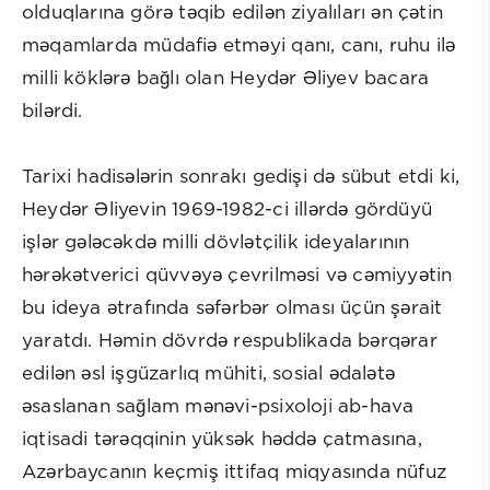
olduqlarına görə təqib edilən ziyalıları ən çətin
məqamlarda müdafiə etməyi qanı, canı, ruhu ilə
milli köklərə bağlı olan Heydər Əliyev bacara
bilərdi.
Tarixi hadisələrin sonrakı gedişi də sübut etdi ki,
Heydər Əliyevin 1969-1982-ci illərdə gördüyü
işlər gələcəkdə milli dövlətçilik ideyalarının
hərəkətverici qüvvəyə çevrilməsi və cəmiyyətin
bu ideya ətrafında səfərbər olması üçün şərait
yaratdı. Həmin dövrdə respublikada bərqərar
edilən əsl işgüzarlıq mühiti, sosial ədalətə
əsaslanan sağlam mənəvi-psixoloji ab-hava
iqtisadi tərəqqinin yüksək həddə çatmasına,
Azərbaycanın keçmiş ittifaq miqyasında nüfuz