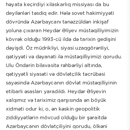
həyata keçirdiyi xilaskarlıq missiyası da bu
deyilənləri təsdiq edir. Hələ sovet hakimiyyəti
dövründə Azərbaycanı tənəzzüldən inkişaf
yoluna çıxaran Heydər Əliyev müstəqilliyimizin
kövrək olduğu 1993-cü ildə də tarixin gedişini
dəyişdi. Öz müdrikliyi, siyasi uzaqgörənliyi,
qətiyyəti və dəyanəti ilə müstəqilliyimizi qorudu.
Ulu Öndərin bilavasitə rəhbərliyi altında,
qətiyyətli siyasəti və dövlətçilik təcrübəsi
sayəsində Azərbaycanın dövlət müstəqilliyinin
etibarlı əsasları yaradıldı. Heydər Əliyevin
xalqımız və tariximiz qarşısında ən böyük
xidməti odur ki, o, ən kəskin geopolitik
ziddiyyətlərin mövcud olduğu bir şəraitdə
Azərbaycanın dövlətçiliyini qorudu, ölkəni