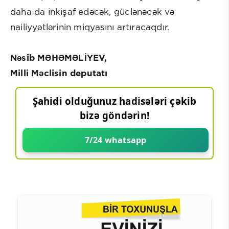
daha da inkişaf edəcək, güclənəcək və
nailiyyətlərinin miqyasını artıracaqdır.
Nəsib MƏHƏMƏLİYEV,
Milli Məclisin deputatı
Şahidi olduğunuz hadisələri çəkib
bizə göndərin!
7/24 whatsapp