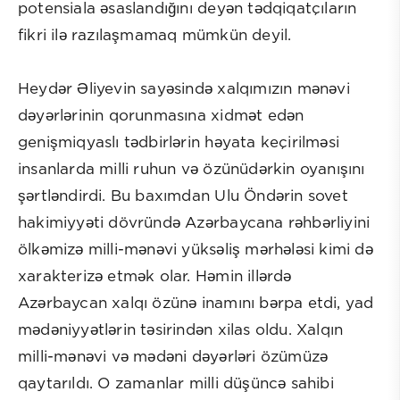
potensiala əsaslandığını deyən tədqiqatçıların
fikri ilə razılaşmamaq mümkün deyil.
Heydər Əliyevin sayəsində xalqımızın mənəvi
dəyərlərinin qorunmasına xidmət edən
genişmiqyaslı tədbirlərin həyata keçirilməsi
insanlarda milli ruhun və özünüdərkin oyanışını
şərtləndirdi. Bu baxımdan Ulu Öndərin sovet
hakimiyyəti dövründə Azərbaycana rəhbərliyini
ölkəmizə milli-mənəvi yüksəliş mərhələsi kimi də
xarakterizə etmək olar. Həmin illərdə
Azərbaycan xalqı özünə inamını bərpa etdi, yad
mədəniyyətlərin təsirindən xilas oldu. Xalqın
milli-mənəvi və mədəni dəyərləri özümüzə
qaytarıldı. O zamanlar milli düşüncə sahibi