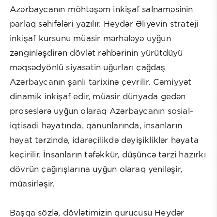
Azərbaycanın möhtəşəm inkişaf salnaməsinin
parlaq səhifələri yazılır. Heydər Əliyevin strateji
inkişaf kursunu müasir mərhələyə uyğun
zənginləşdirən dövlət rəhbərinin yürütdüyü
məqsədyönlü siyasətin uğurları çağdaş
Azərbaycanın şanlı tarixinə çevrilir. Cəmiyyət
dinamik inkişaf edir, müasir dünyada gedən
proseslərə uyğun olaraq Azərbaycanın sosial-
iqtisadi həyatında, qanunlarında, insanların
həyat tərzində, idarəçilikdə dəyişikliklər həyata
keçirilir. İnsanların təfəkkür, düşüncə tərzi hazırkı
dövrün çağırışlarına uyğun olaraq yeniləşir,
müasirləşir.
Başqa sözlə, dövlətimizin qurucusu Heydər