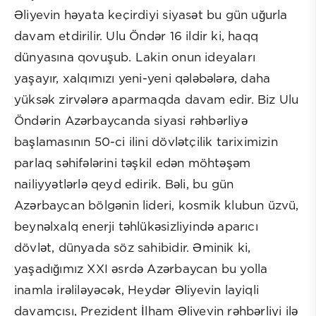
Əliyevin həyata keçirdiyi siyasət bu gün uğurla
davam etdirilir. Ulu Öndər 16 ildir ki, haqq
dünyasına qovuşub. Lakin onun ideyaları
yaşayır, xalqımızı yeni-yeni qələbələrə, daha
yüksək zirvələrə aparmaqda davam edir. Biz Ulu
Öndərin Azərbaycanda siyasi rəhbərliyə
başlamasının 50-ci ilini dövlətçilik tariximizin
parlaq səhifələrini təşkil edən möhtəşəm
nailiyyətlərlə qeyd edirik. Bəli, bu gün
Azərbaycan bölgənin lideri, kosmik klubun üzvü,
beynəlxalq enerji təhlükəsizliyində aparıcı
dövlət, dünyada söz sahibidir. Əminik ki,
yaşadığımız XXI əsrdə Azərbaycan bu yolla
inamla irəliləyəcək, Heydər Əliyevin layiqli
davamçısı, Prezident İlham Əliyevin rəhbərliyi ilə