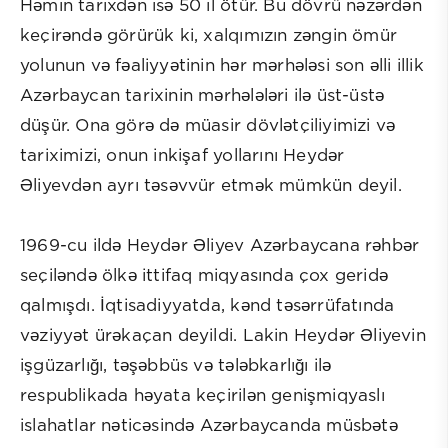
Həmin tarixdən isə 50 il ötür. Bu dövrü nəzərdən
keçirəndə görürük ki, xalqımızın zəngin ömür
yolunun və fəaliyyətinin hər mərhələsi son əlli illik
Azərbaycan tarixinin mərhələləri ilə üst-üstə
düşür. Ona görə də müasir dövlətçiliyimizi və
tariximizi, onun inkişaf yollarını Heydər
Əliyevdən ayrı təsəvvür etmək mümkün deyil.
1969-cu ildə Heydər Əliyev Azərbaycana rəhbər
seçiləndə ölkə ittifaq miqyasında çox geridə
qalmışdı. İqtisadiyyatda, kənd təsərrüfatında
vəziyyət ürəkaçan deyildi. Lakin Heydər Əliyevin
işgüzarlığı, təşəbbüs və tələbkarlığı ilə
respublikada həyata keçirilən genişmiqyaslı
islahatlar nəticəsində Azərbaycanda müsbətə