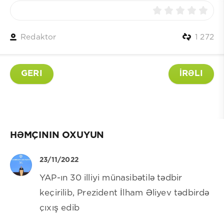
Redaktor
1 272
GERI
İRƏLI
HƏMÇININ OXUYUN
23/11/2022
YAP-ın 30 illiyi münasibətilə tədbir
keçirilib, Prezident İlham Əliyev tədbirdə
çıxış edib