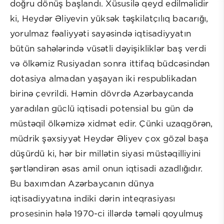
doğru dönüş başlandı. Xüsusilə qeyd edilməlidir
ki, Heydər Əliyevin yüksək təşkilatçılıq bacarığı,
yorulmaz fəaliyyəti sayəsində iqtisadiyyatın
bütün sahələrində vüsətli dəyişikliklər baş verdi
və ölkəmiz Rusiyadan sonra ittifaq büdcəsindən
dotasiya almadan yaşayan iki respublikadan
birinə çevrildi. Həmin dövrdə Azərbaycanda
yaradılan güclü iqtisadi potensial bu gün də
müstəqil ölkəmizə xidmət edir. Çünki uzaqgörən,
müdrik şəxsiyyət Heydər Əliyev çox gözəl başa
düşürdü ki, hər bir millətin siyasi müstəqilliyini
şərtləndirən əsas amil onun iqtisadi azadlığıdır.
Bu baxımdan Azərbaycanın dünya
iqtisadiyyatına indiki dərin inteqrasiyası
prosesinin hələ 1970-ci illərdə təməli qoyulmuş