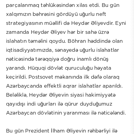
parçalanmaq təhlükəsindən xilas etdi. Bu gün
xalqımızın bəhrəsini gördüyü uğurlu neft
strategiyasının müəllifi də Heydər Əliyevdir. Eyni
zamanda Heydər Əliyev hər bir sahə üzrə
islahatın təməlini qoydu. Böhran həddində olan
iqtisadiyyatımızda, sənayedə uğurlu islahatlar
nəticəsində tərəqqiyə doğru inamlı dönüş
yarandı. Hüquqi dövlət quruculuğu həyata
keçirildi. Postsovet məkanında ilk dəfə olaraq
Azərbaycanda effektli aqrar islahatlar aparıldı.
Beləliklə, Heydər Əliyevin siyasi hakimiyyətə
qayıdışı indi uğurları ilə qürur duyduğumuz
Azərbaycan dövlətinin yaranması ilə nəticələndi.
Bu gün Prezident İlham Əliyevin rəhbərliyi ilə