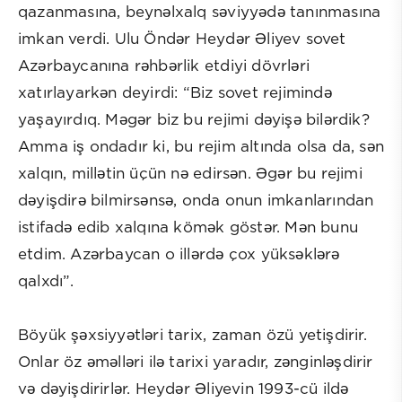
qazanmasına, beynəlxalq səviyyədə tanınmasına
imkan verdi. Ulu Öndər Heydər Əliyev sovet
Azərbaycanına rəhbərlik etdiyi dövrləri
xatırlayarkən deyirdi: “Biz sovet rejimində
yaşayırdıq. Məgər biz bu rejimi dəyişə bilərdik?
Amma iş ondadır ki, bu rejim altında olsa da, sən
xalqın, millətin üçün nə edirsən. Əgər bu rejimi
dəyişdirə bilmirsənsə, onda onun imkanlarından
istifadə edib xalqına kömək göstər. Mən bunu
etdim. Azərbaycan o illərdə çox yüksəklərə
qalxdı”.
Böyük şəxsiyyətləri tarix, zaman özü yetişdirir.
Onlar öz əməlləri ilə tarixi yaradır, zənginləşdirir
və dəyişdirirlər. Heydər Əliyevin 1993-cü ildə