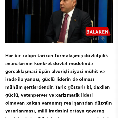
Hər bir xalqın tarixən formalaşmış dövlətçilik
ənənələrinin konkret dövlət modelində
gerçəkləşməsi üçün əlverişli siyasi mühit və
iradə ilə yanaşı, güclü liderin də olması
mühüm şərtlərdəndir. Tarix göstərir ki, daxilən
güclü, vətənpərvər və xarizmatik lideri
olmayan xalqın yaranmış real şansdan düzgün
yararlanması, milli iradəsini ortaya qoyaraq