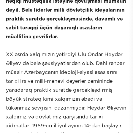
həqiqi müstəqillik istəyinə qovuşması mümkün
deyil. Belə liderlər milli dövlətçilik ideyalarının
praktik surətdə gerçəkləşməsində, davamlı və
sabit tərəqqi üçün dayanıqlı əsasların
müəllifinə çevrilirlər.
XX əsrdə xalqımızın yetirdiyi Ulu Öndər Heydər
Əliyev də belə şəxsiyyətlərdən olub. Dahi rəhbər
müasir Azərbaycanın ideoloji-siyasi əsaslarını
tarixi irs və milli-mənəvi dəyərlər zəminində
yaradaraq praktik surətdə gerçəkləşdirmiş
böyük strateq kimi xalqımızın əbədi və
tükənməz sevgisini qazanmışdır. Heydər Əliyevin
xalqımız və dövlətimiz qarşısında tarixi
xidmətləri 1969-cu il iyul ayının 14-dən başlayır.