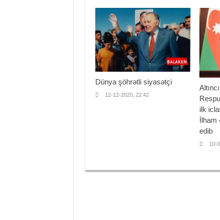
Dünya şöhrətli siyasətçi
Altınc
12-12-2020, 22:42
Respub
ilk icl
İlham 
edib
10-0