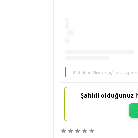
Mehriban Aliyeva (@firstvicepresid
Şahidi olduğunuz h