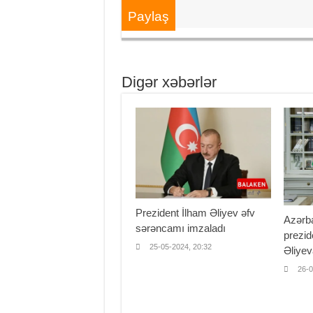
Paylaş
Digər xəbərlər
Prezident İlham Əliyev əfv
Azərba
sərəncamı imzaladı
prezid
25-05-2024, 20:32
Əliye
26-0