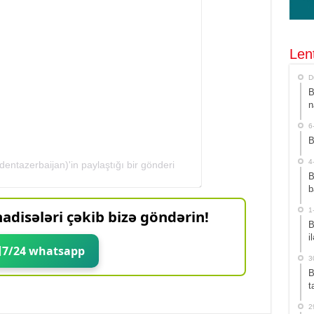
Len
D
B
n
6
B
4
entazerbaijan)'in paylaştığı bir gönderi
B
b
1
adisələri çəkib bizə göndərin!
B
i
7/24 whatsapp
3
B
t
2