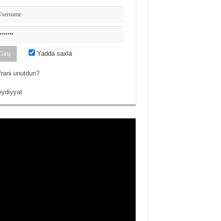
Yadda saxla
frəni unutdun?
ydiyyat