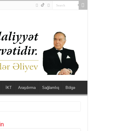
İKT
Araşdırma
Sağlamlıq
Bölgə
in