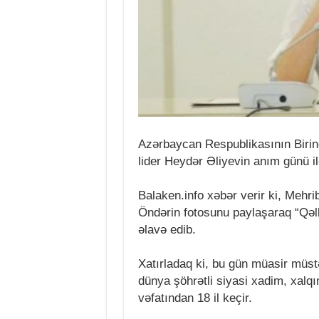
Azərbaycan Respublikasının Birin
lider Heydər Əliyevin anım günü il
Balaken.info xəbər verir ki, Mehr
Öndərin fotosunu paylaşaraq “Qəl
əlavə edib.
Xatırladaq ki, bu gün müasir müs
dünya şöhrətli siyasi xadim, xalq
vəfatından 18 il keçir.