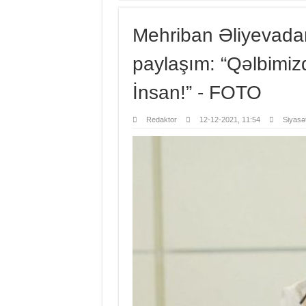
Mehriban Əliyevadan
paylaşım: “Qəlbimi
İnsan!” - FOTO
Redaktor
12-12-2021, 11:54
Siyasə