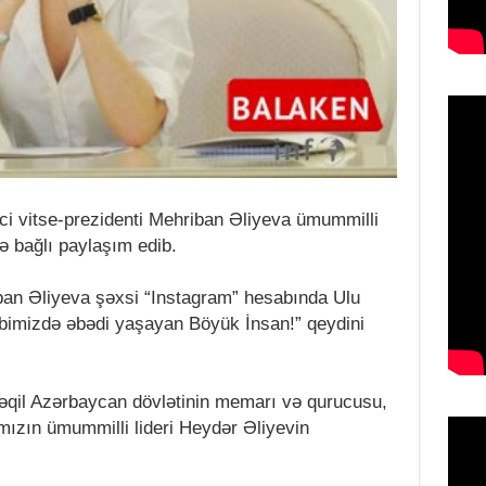
ci vitse-prezidenti Mehriban Əliyeva ümummilli
ə bağlı paylaşım edib.
iban Əliyeva şəxsi “Instagram” hesabında Ulu
bimizdə əbədi yaşayan Böyük İnsan!” qeydini
təqil Azərbaycan dövlətinin memarı və qurucusu,
ımızın ümummilli lideri Heydər Əliyevin