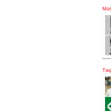
Müs
Təq