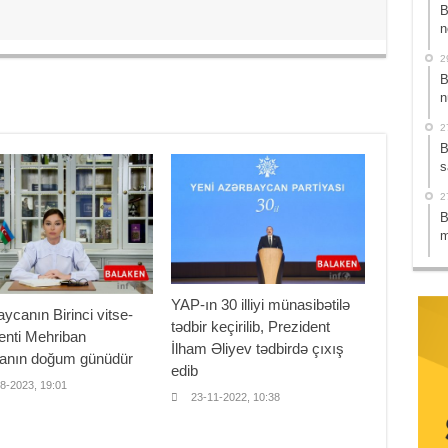
B
n
2
B
n
2
B
s
2
B
m
YAP-ın 30 illiyi münasibətilə
ycanın Birinci vitse-
tədbir keçirilib, Prezident
enti Mehriban
İlham Əliyev tədbirdə çıxış
vanın doğum günüdür
edib
8-2023, 19:01
23-11-2022, 10:38