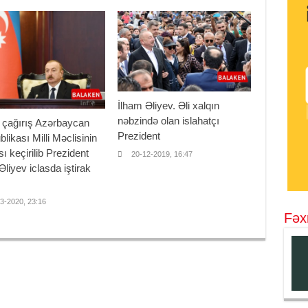
İlham Əliyev. Əli xalqın
nəbzində olan islahatçı
ı çağırış Azərbaycan
Prezident
likası Milli Məclisinin
ası keçirilib Prezident
20-12-2019, 16:47
Əliyev iclasda iştirak
3-2020, 23:16
Fəx