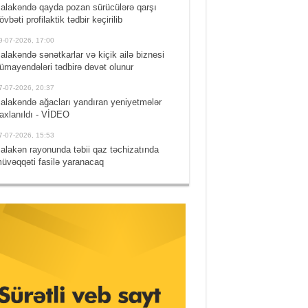
alakəndə qayda pozan sürücülərə qarşı
övbəti profilaktik tədbir keçirilib
9-07-2026, 17:00
alakəndə sənətkarlar və kiçik ailə biznesi
ümayəndələri tədbirə dəvət olunur
7-07-2026, 20:37
alakəndə ağacları yandıran yeniyetmələr
axlanıldı - VİDEO
7-07-2026, 15:53
alakən rayonunda təbii qaz təchizatında
üvəqqəti fasilə yaranacaq