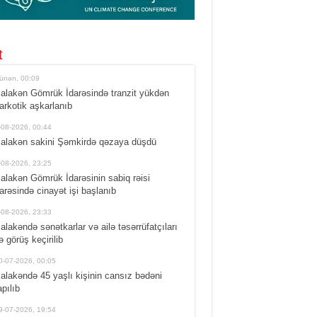
t
ünən, 00:09
alakən Gömrük İdarəsində tranzit yükdən
arkotik aşkarlanıb
-08-2026, 00:44
alakən sakini Şəmkirdə qəzaya düşdü
-08-2026, 23:25
alakən Gömrük İdarəsinin sabiq rəisi
arəsində cinayət işi başlanıb
-08-2026, 23:33
alakəndə sənətkarlar və ailə təsərrüfatçıları
lə görüş keçirilib
0-07-2026, 00:05
alakəndə 45 yaşlı kişinin cansız bədəni
apılıb
9-07-2026, 19:54