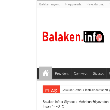
Balakən rayonu
Haqqımızda
Hava durumu
Prezident
Cəmiyyət
Siyasət
Balakən sakini Şəmkirdə qəzaya dü
FLAŞ
Balaken.info
»
Siyasət
» Mehriban Əliyevadan H
İnsan!” - FOTO