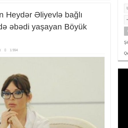
 Heydər Əliyevlə bağlı
zdə əbədi yaşayan Böyük
Şi
t
1 554
Qe