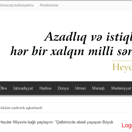
Yanacaq kalkulyatoru
Restoranlar
Ölkə
İqtisadiyyat
Hadisə
Dünya
İdman
Maraqlı
Mədəniyyət
şdü
eydər Əliyevlə bağlı paylaşım: “Qəlbimizdə əbədi yaşayan Böyük
Log