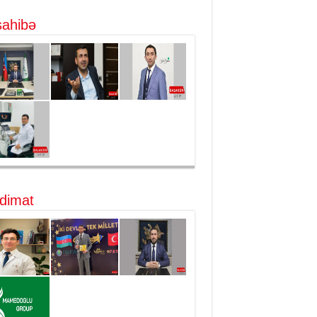
ahibə
dimat