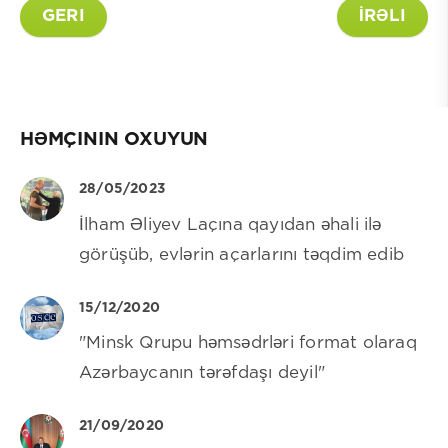
GERI
İRƏLI
HƏMÇININ OXUYUN
28/05/2023
İlham Əliyev Laçına qayıdan əhali ilə
görüşüb, evlərin açarlarını təqdim edib
15/12/2020
"Minsk Qrupu həmsədrləri format olaraq
Azərbaycanın tərəfdaşı deyil"
21/09/2020