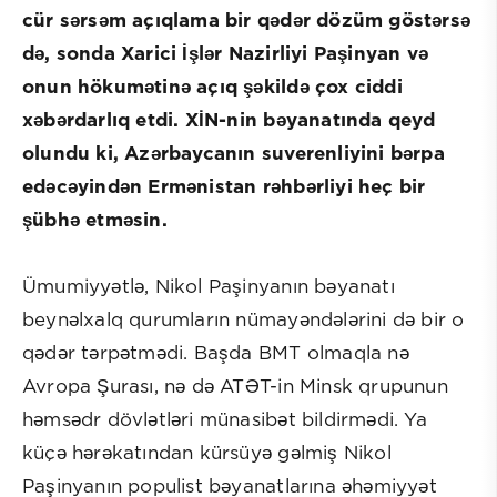
cür sərsəm açıqlama bir qədər dözüm göstərsə
də, sonda Xarici İşlər Nazirliyi Paşinyan və
onun hökumətinə açıq şəkildə çox ciddi
xəbərdarlıq etdi. XİN-nin bəyanatında qeyd
olundu ki, Azərbaycanın suverenliyini bərpa
edəcəyindən Ermənistan rəhbərliyi heç bir
şübhə etməsin.
Ümumiyyətlə, Nikol Paşinyanın bəyanatı
beynəlxalq qurumların nümayəndələrini də bir o
qədər tərpətmədi. Başda BMT olmaqla nə
Avropa Şurası, nə də ATƏT-in Minsk qrupunun
həmsədr dövlətləri münasibət bildirmədi. Ya
küçə hərəkatından kürsüyə gəlmiş Nikol
Paşinyanın populist bəyanatlarına əhəmiyyət