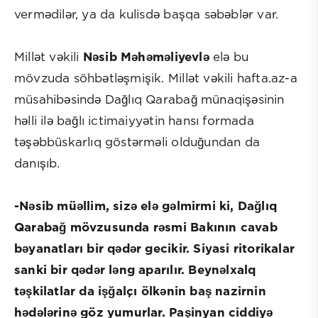
vermədilər, ya da kulisdə başqa səbəblər var.
Millət vəkili
Nəsib Məhəməliyevlə
elə bu
mövzuda söhbətləşmişik. Millət vəkili hafta.az-a
müsahibəsində Dağlıq Qarabağ münaqişəsinin
həlli ilə bağlı ictimaiyyətin hansı formada
təşəbbüskarlıq göstərməli olduğundan da
danışıb.
-Nəsib müəllim, sizə elə gəlmirmi ki, Dağlıq
Qarabağ mövzusunda rəsmi Bakının cavab
bəyanatları bir qədər gecikir. Siyasi ritorikalar
sanki bir qədər ləng aparılır. Beynəlxalq
təşkilatlar da işğalçı ölkənin baş nazirnin
hədələrinə göz yumurlar. Paşinyan ciddiyə