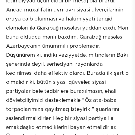
ictimaiyyəti üçün ciddi bir mesaj ola bilərdi.
Ancaq müxalifətin ayrı-ayrı siyasi alverçilərinin
oraya cəlb olunması və hakimiyyəti tənqid
eləmələri ilə Qarabağ məsələsi yaddan çıxdı. Mən
buna olduqca mənfi baxdım. Qarabağ məsələsi
Azərbaycanın ümummilli problemidir.
Düşünürəm ki, indiki vəziyyətdə, mitinqlərin Bakı
şəhərində deyil, sərhədyanı rayonlarda
keçirilməsi daha effektiv olardı. Burada ilk şərt o
olmalıdır ki, bütün siyasi qüvvələr, siyasi
partiyalar belə tədbirlərə buraxılmasın, əhali
dövlətçiliyimizi dəstəkləməklə “Öz ata-baba
torpaqlarımıza qayıtmaq istəyirik!” şuarlarını
səsləndirməlidirlər. Heç bir siyasi partiya ilə
əməkdaşlıq etmədiklərini bəyan etməlidirlər.