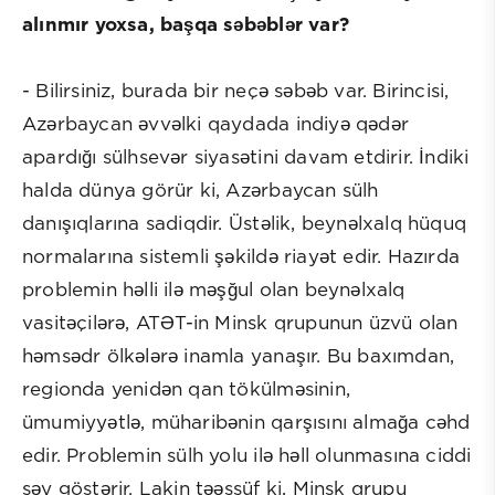
alınmır yoxsa, başqa səbəblər var?
- Bilirsiniz, burada bir neçə səbəb var. Birincisi,
Azərbaycan əvvəlki qaydada indiyə qədər
apardığı sülhsevər siyasətini davam etdirir. İndiki
halda dünya görür ki, Azərbaycan sülh
danışıqlarına sadiqdir. Üstəlik, beynəlxalq hüquq
normalarına sistemli şəkildə riayət edir. Hazırda
problemin həlli ilə məşğul olan beynəlxalq
vasitəçilərə, ATƏT-in Minsk qrupunun üzvü olan
həmsədr ölkələrə inamla yanaşır. Bu baxımdan,
regionda yenidən qan tökülməsinin,
ümumiyyətlə, müharibənin qarşısını almağa cəhd
edir. Problemin sülh yolu ilə həll olunmasına ciddi
səy göstərir. Lakin təəssüf ki, Minsk qrupu