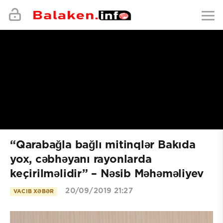
“Qarabağla bağlı mitinqlər Bakıda
yox, cəbhəyanı rayonlarda
keçirilməlidir” – Nəsib Məhəməliyev
20/09/2019 21:27
VACIB XƏBƏR