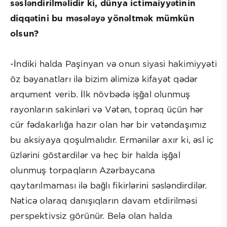
səsləndirilməlidir ki, dünya ictimaiyyətinin
diqqətini bu məsələyə yönəltmək mümkün
olsun?
-İndiki halda Paşinyan və onun siyasi hakimiyyəti
öz bəyanatları ilə bizim əlimizə kifayət qədər
arqument verib. İlk növbədə işğal olunmuş
rayonların sakinləri və Vətən, topraq üçün hər
cür fədakarlığa hazır olan hər bir vətəndaşımız
bu aksiyaya qoşulmalıdır. Ermənilər axır ki, əsl iç
üzlərini göstərdilər və heç bir halda işğal
olunmuş torpaqların Azərbaycana
qaytarılmaması ilə bağlı fikirlərini səsləndirdilər.
Nəticə olaraq danışıqların davam etdirilməsi
perspektivsiz görünür. Belə olan halda