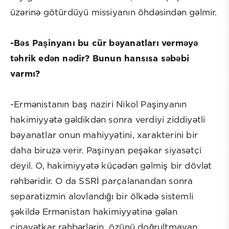
üzərinə götürdüyü missiyanın öhdəsindən gəlmir.
-Bəs Paşinyanı bu cür bəyanatları verməyə
təhrik edən nədir? Bunun hansısa səbəbi
varmı?
-Ermənistanın baş naziri Nikol Paşinyanın
hakimiyyətə gəldikdən sonra verdiyi ziddiyətli
bəyanatlar onun mahiyyətini, xarakterini bir
daha biruzə verir. Paşinyan peşəkar siyasətçi
deyil. O, hakimiyyətə küçədən gəlmiş bir dövlət
rəhbəridir. O da SSRİ parçalanandan sonra
separatizmin alovlandığı bir ölkədə sistemli
şəkildə Ermənistan hakimiyyətinə gələn
cinayətkar rəhbərlərin, özünü doğrultmayan