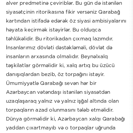
alver predmetinə çeviriblər. Bu gün də istənilən
siyasətçinin ritorikasına fikir versəniz Qarabağ
kartından istifadə edərək öz siyasi ambisiyalarını
həyata keçirmək istəyirlər. Bu olduqca
təhlükəlidir. Bu ritorikadan çıxmaq lazımdır.
İnsanlarımız dövləti dəstəkləməli, dövlət də
insanların arxasında olmalıdır. Beynəlxalq
təşkilatlar görməlidir ki, xalq artıq bu üzücü
danışıqlardan bezib, öz torpağını istəyir.
Ümumiyyətlə Qarabağı sevən hər bir
Azərbaycan vətəndaşı istənilən siyasətdən
uzaqlaşaraq yalnız və yalnız işğal altında olan
torpaqların azad olunmasını tələb etməlidir.
Dünya görməlidir ki, Azərbaycan xalqı Qarabağı
yaddan çıxartmayıb və o torpaqlar uğrunda