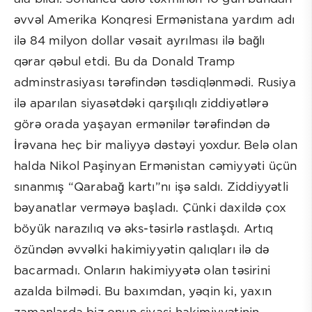
əvvəl Amerika Konqresi Ermənistana yardım adı
ilə 84 milyon dollar vəsait ayrılması ilə bağlı
qərar qəbul etdi. Bu da Donald Tramp
adminstrasiyası tərəfindən təsdiqlənmədi. Rusiya
ilə aparılan siyasətdəki qarşılıqlı ziddiyətlərə
görə orada yaşayan ermənilər tərəfindən də
İrəvana heç bir maliyyə dəstəyi yoxdur. Belə olan
halda Nikol Paşinyan Ermənistan cəmiyyəti üçün
sınanmış “Qarabağ kartı”nı işə saldı. Ziddiyyətli
bəyanatlar verməyə başladı. Çünki daxildə çox
böyük narazılıq və əks-təsirlə rastlaşdı. Artıq
özündən əvvəlki hakimiyyətin qalıqları ilə də
bacarmadı. Onların hakimiyyətə olan təsirini
azalda bilmədi. Bu baxımdan, yəqin ki, yaxın