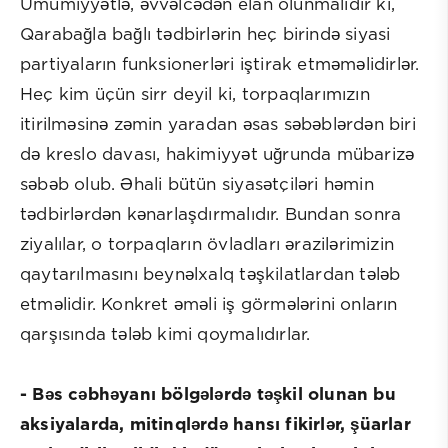
Ümumiyyətlə, əvvəlcədən elan olunmalıdır ki,
Qarabağla bağlı tədbirlərin heç birində siyasi
partiyaların funksionerləri iştirak etməməlidirlər.
Heç kim üçün sirr deyil ki, torpaqlarımızın
itirilməsinə zəmin yaradan əsas səbəblərdən biri
də kreslo davası, hakimiyyət uğrunda mübarizə
səbəb olub. Əhali bütün siyasətçiləri həmin
tədbirlərdən kənarlaşdırmalıdır. Bundan sonra
ziyalılar, o torpaqların övladları ərazilərimizin
qaytarılmasını beynəlxalq təşkilatlardan tələb
etməlidir. Konkret əməli iş görmələrini onların
qarşısında tələb kimi qoymalıdırlar.
- Bəs cəbhəyanı bölgələrdə təşkil olunan bu
aksiyalarda, mitinqlərdə hansı fikirlər, şüarlar