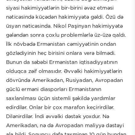
siyasi hakimiyyətlərin bir-birini əvəz etməsi
nəticəsində küçədən hakimiyyətə gəldi. Özü də
üsyan nəticəsində. Nikol Paşinyan hakimiyyətə
gələndən sonra çoxlu problemlərlə üz-üzə qaldı.
İlk növbədə Ermənistan cəmiyyətinin ondan
gözlədiyinin heç birisini onlara verə bilmədi.
Bunun da səbəbi Ermənistan iqtisadiyyatının
olduqca zəif olmasıdır. Əvvəlki hakimiyyətlərin
dövründə Amerikadan, Rusiyadan, Avropadan
güclü erməni diasporları Ermənistanın
saxlanılması üçün sistemli şəkildə yardımlar
edirdilər. Onlar bir çox marafon keçirirdilər.
Dilənirdilər. İndi əvvəlki dəstək yoxdur. Nə
Amerikadan, nə də Avropadan maliyyə dəstəyi
ala bildi. Sonuncu dəfə təxminən 10 gün bundan