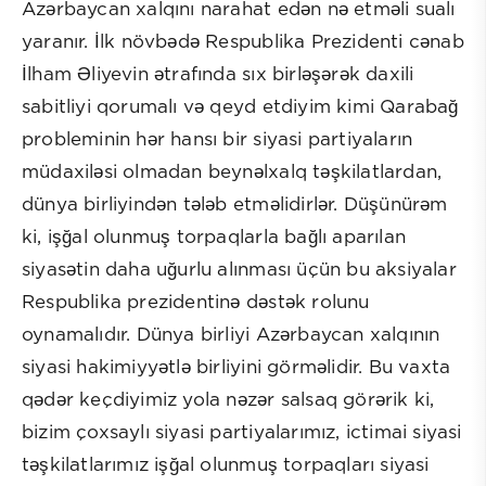
Azərbaycan xalqını narahat edən nə etməli sualı
yaranır. İlk növbədə Respublika Prezidenti cənab
İlham Əliyevin ətrafında sıx birləşərək daxili
sabitliyi qorumalı və qeyd etdiyim kimi Qarabağ
probleminin hər hansı bir siyasi partiyaların
müdaxiləsi olmadan beynəlxalq təşkilatlardan,
dünya birliyindən tələb etməlidirlər. Düşünürəm
ki, işğal olunmuş torpaqlarla bağlı aparılan
siyasətin daha uğurlu alınması üçün bu aksiyalar
Respublika prezidentinə dəstək rolunu
oynamalıdır. Dünya birliyi Azərbaycan xalqının
siyasi hakimiyyətlə birliyini görməlidir. Bu vaxta
qədər keçdiyimiz yola nəzər salsaq görərik ki,
bizim çoxsaylı siyasi partiyalarımız, ictimai siyasi
təşkilatlarımız işğal olunmuş torpaqları siyasi