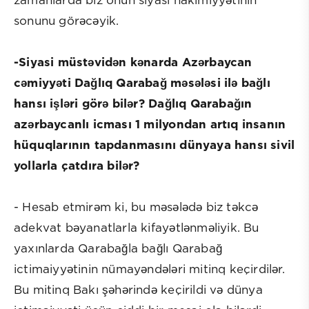
zamanlarda biz onun siyasi hakimiyyətinin
sonunu görəcəyik.
-Siyasi müstəvidən kənarda Azərbaycan
cəmiyyəti Dağlıq Qarabağ məsələsi ilə bağlı
hansı işləri görə bilər? Dağlıq Qarabağın
azərbaycanlı icması 1 milyondan artıq insanın
hüquqlarının tapdanmasını dünyaya hansı sivil
yollarla çatdıra bilər?
- Hesab etmirəm ki, bu məsələdə biz təkcə
adekvat bəyanatlarla kifayətlənməliyik. Bu
yaxınlarda Qarabağla bağlı Qarabağ
ictimaiyyətinin nümayəndələri mitinq keçirdilər.
Bu mitinq Bakı şəhərində keçirildi və dünya