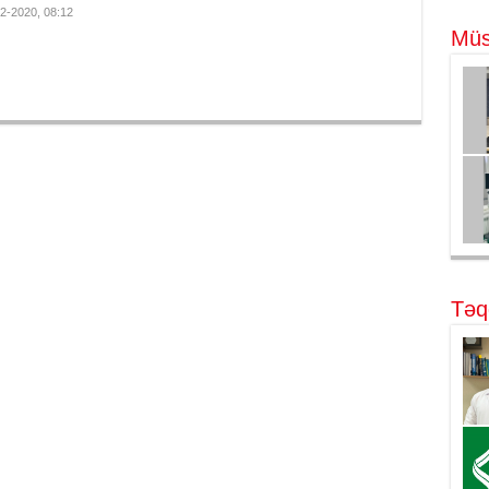
2-2020, 08:12
Müs
Təq