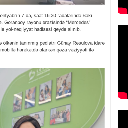
sentyabrın 7-də, saat 16:30 radələrində Bakı–
ə, Goranboy rayonu ərazisində “Mercedes”
ilə yol-nəqliyyat hadisəsi qeydə alınıb.
 ölkənin tanınmış pediatrı Günay Rəsulova idarə
mobillə hərəkətdə olarkən qəza vəziyyəti ilə