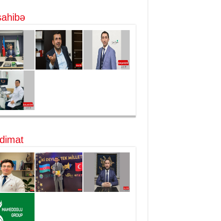
ahibə
dimat