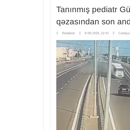
Tanınmış pediatr G
qəzasından son and
Redaktor
8-09-2025, 22:41
Cəmiyyə