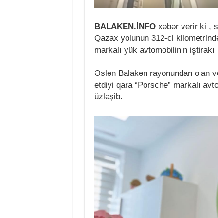
BALAKEN.İNFO
xəbər verir ki , 
Qazax yolunun 312-ci kilometrind
markalı yük avtomobilinin iştirakı 
Əslən Balakən rayonundan olan və
etdiyi qara “Porsche” markalı avto
üzləşib.