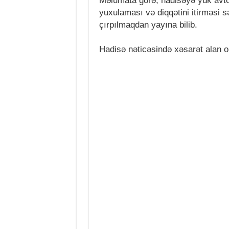
Məlumata görə, hadisəyə yük avt
yuxulaması və diqqətini itirməsi 
çırpılmaqdan yayına bilib.
Hadisə nəticəsində xəsarət alan ol