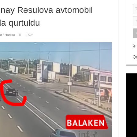
ünay Rəsulova avtomobil
a qurtuldu
t / Hadisə
1 525
Şi
Qe