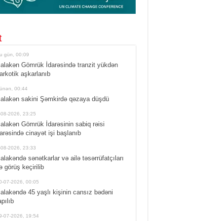
t
u gün, 00:09
alakən Gömrük İdarəsində tranzit yükdən
arkotik aşkarlanıb
ünən, 00:44
alakən sakini Şəmkirdə qəzaya düşdü
-08-2026, 23:25
alakən Gömrük İdarəsinin sabiq rəisi
arəsində cinayət işi başlanıb
-08-2026, 23:33
alakəndə sənətkarlar və ailə təsərrüfatçıları
lə görüş keçirilib
0-07-2026, 00:05
alakəndə 45 yaşlı kişinin cansız bədəni
apılıb
9-07-2026, 19:54