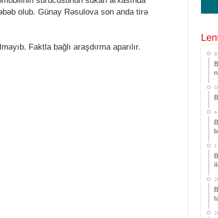
omobilinin sürücüsünün sükan arxasında
səbəb olub. Günay Rəsulova son anda tirə
Len
mayıb. Faktla bağlı araşdırma aparılır.
B
B
n
D
B
4
B
b
1
B
i
3
B
t
2