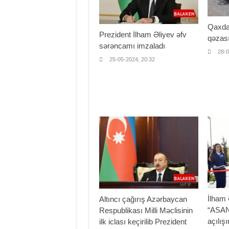
Qaxda 
Prezident İlham Əliyev əfv
qəzası
sərəncamı imzaladı
28-0
25-05-2024, 20:32
İlham
Altıncı çağırış Azərbaycan
“ASAN
Respublikası Milli Məclisinin
açılış
ilk iclası keçirilib Prezident