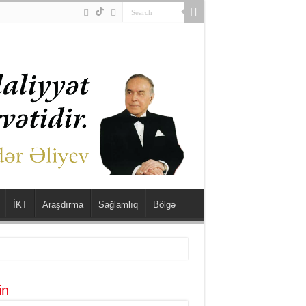
İKT
Araşdırma
Sağlamlıq
Bölgə
in