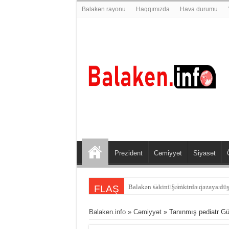
Balakən rayonu
Haqqımızda
Hava durumu
Prezident
Cəmiyyət
Siyasət
Balakən sakini Şəmkirdə qəzaya dü
FLAŞ
Balaken.info
»
Cəmiyyət
» Tanınmış pediatr Gü