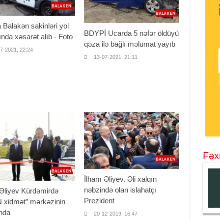
Balakən sakinləri yol
BDYPİ Ucarda 5 nəfər öldüyü
nda xəsarət alıb - Foto
qəza ilə bağlı məlumat yayıb
7-2021, 22:24
13-07-2021, 21:11
Fəx
İlham Əliyev. Əli xalqın
nəbzində olan islahatçı
 Əliyev Kürdəmirdə
Prezident
 xidmət” mərkəzinin
ında
20-12-2019, 16:47