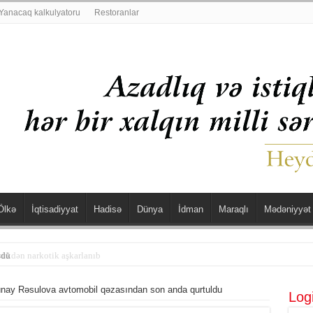
Yanacaq kalkulyatoru
Restoranlar
Ölkə
İqtisadiyyat
Hadisə
Dünya
İdman
Maraqlı
Mədəniyyət
şdü
nay Rəsulova avtomobil qəzasından son anda qurtuldu
Log