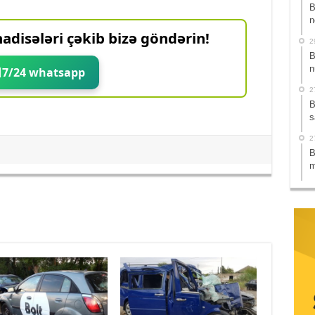
B
n
adisələri çəkib bizə göndərin!
2
B
n
7/24 whatsapp
2
B
s
2
B
m