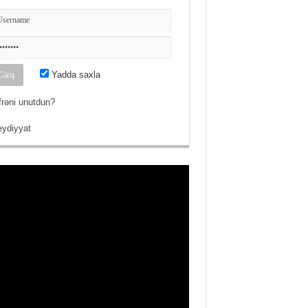
Yadda saxla
frəni unutdun?
ydiyyat