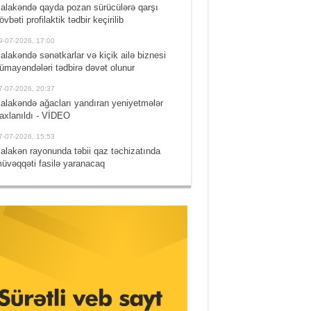
alakəndə qayda pozan sürücülərə qarşı
övbəti profilaktik tədbir keçirilib
9-07-2026, 17:00
alakəndə sənətkarlar və kiçik ailə biznesi
ümayəndələri tədbirə dəvət olunur
7-07-2026, 20:37
alakəndə ağacları yandıran yeniyetmələr
axlanıldı - VİDEO
7-07-2026, 15:53
alakən rayonunda təbii qaz təchizatında
üvəqqəti fasilə yaranacaq