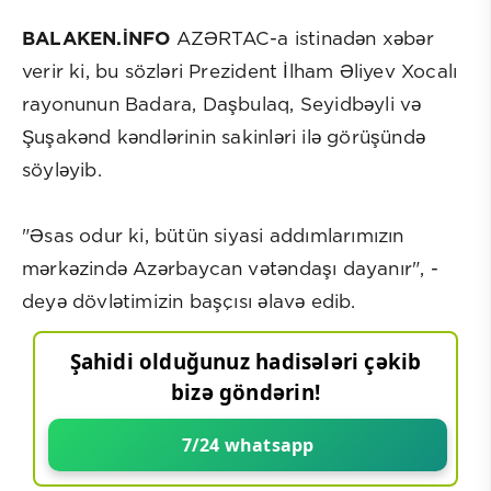
BALAKEN.İNFO
AZƏRTAC-a istinadən xəbər
verir ki, bu sözləri Prezident İlham Əliyev Xocalı
rayonunun Badara, Daşbulaq, Seyidbəyli və
Şuşakənd kəndlərinin sakinləri ilə görüşündə
söyləyib.
"Əsas odur ki, bütün siyasi addımlarımızın
mərkəzində Azərbaycan vətəndaşı dayanır", -
deyə dövlətimizin başçısı əlavə edib.
Şahidi olduğunuz hadisələri çəkib
bizə göndərin!
7/24 whatsapp