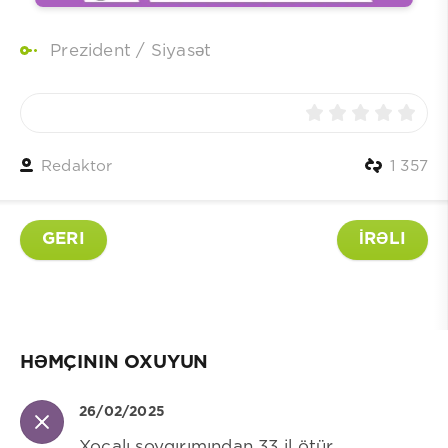
Prezident
/
Siyasət
Redaktor
1 357
GERI
İRƏLI
HƏMÇININ OXUYUN
26/02/2025
Xocalı soyqırımından 33 il ötür