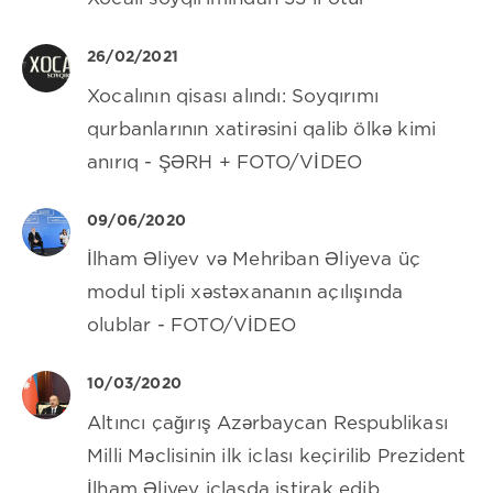
26/02/2021
Xocalının qisası alındı: Soyqırımı
qurbanlarının xatirəsini qalib ölkə kimi
anırıq - ŞƏRH + FOTO/VİDEO
09/06/2020
İlham Əliyev və Mehriban Əliyeva üç
modul tipli xəstəxananın açılışında
olublar - FOTO/VİDEO
10/03/2020
Altıncı çağırış Azərbaycan Respublikası
Milli Məclisinin ilk iclası keçirilib Prezident
İlham Əliyev iclasda iştirak edib