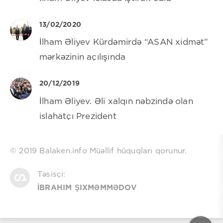
13/02/2020
İlham Əliyev Kürdəmirdə “ASAN xidmət”
mərkəzinin açılışında
20/12/2019
İlham Əliyev. Əli xalqın nəbzində olan
islahatçı Prezident
© 2019 Balaken.info Müəllif hüquqları qorunur.
Təsisçi:
İBRAHIM ŞIXMƏMMƏDOV