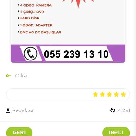
Ölkə
Redaktor
4 291
GERI
İRƏLI