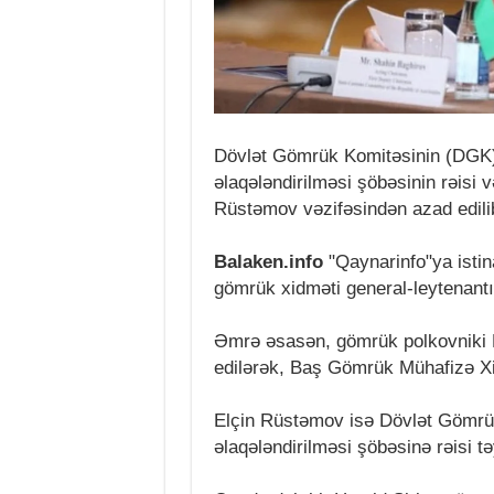
Dövlət Gömrük Komitəsinin (DGK) 
əlaqələndirilməsi şöbəsinin rəisi 
Rüstəmov vəzifəsindən azad edili
Balaken.info
"Qaynarinfo"ya istin
gömrük xidməti general-leytenant
Əmrə əsasən, gömrük polkovniki H
edilərək, Baş Gömrük Mühafizə Xid
Elçin Rüstəmov isə Dövlət Gömrük
əlaqələndirilməsi şöbəsinə rəisi tə