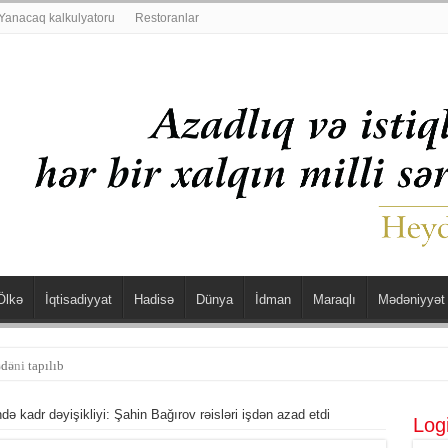
Yanacaq kalkulyatoru
Restoranlar
Ölkə
İqtisadiyyat
Hadisə
Dünya
İdman
Maraqlı
Mədəniyyət
dəni tapılıb
 kadr dəyişikliyi: Şahin Bağırov rəisləri işdən azad etdi
Log