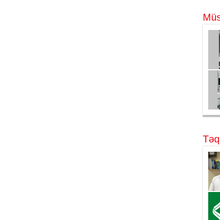
Müs
Təq