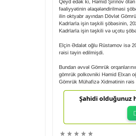
Qeyd edək ki, Həmid Şirinov ötən 
fəaliyyətinin əlaqələndirilməsi şöb
ilin oktyabr ayından Dövlət Gömrü
Kadrlarla işin təşkili şöbəsinin, 20
Kadrlarla işin təşkili və uçotu şöb
Elçin Ədalət oğlu Rüstəmov isə 20
rəisi təyin edilmişdi.
Bundan əvvəl Gömrük orqanlarının f
gömrük polkovniki Həmid Elxan oğ
Gömrük Mühafizə Xidmətinin rəis 
Şahidi olduğunuz h