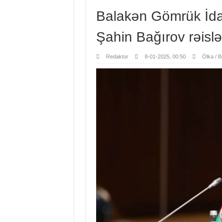
Balakən Gömrük İdar
Şahin Bağırov rəislə
Redaktor
8-01-2025, 00:50
Ölkə / B