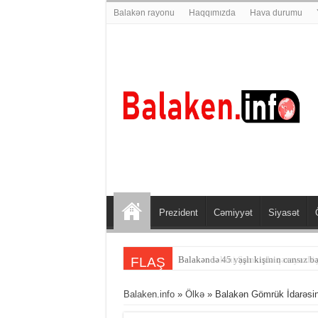
Balakən rayonu
Haqqımızda
Hava durumu
Prezident
Cəmiyyət
Siyasət
Balakəndə 45 yaşlı kişinin cansız bə
FLAŞ
Balaken.info
»
Ölkə
» Balakən Gömrük İdarəsində