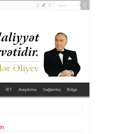
İKT
Araşdırma
Sağlamlıq
Bölgə
in