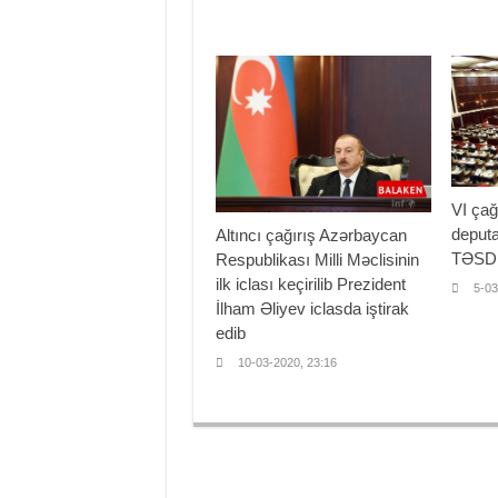
VI çağ
deputa
Altıncı çağırış Azərbaycan
TƏSD
Respublikası Milli Məclisinin
ilk iclası keçirilib Prezident
5-03
İlham Əliyev iclasda iştirak
edib
10-03-2020, 23:16