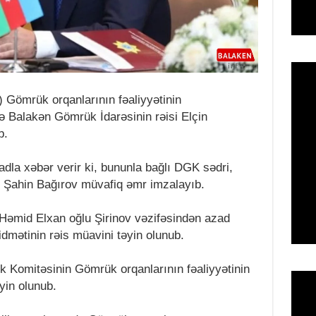
Gömrük orqanlarının fəaliyyətinin
və Balakən Gömrük İdarəsinin rəisi Elçin
b.
adla xəbər verir ki, bununla bağlı DGK sədri,
ı Şahin Bağırov müvafiq əmr imzalayıb.
əmid Elxan oğlu Şirinov vəzifəsindən azad
mətinin rəis müavini təyin olunub.
 Komitəsinin Gömrük orqanlarının fəaliyyətinin
yin olunub.