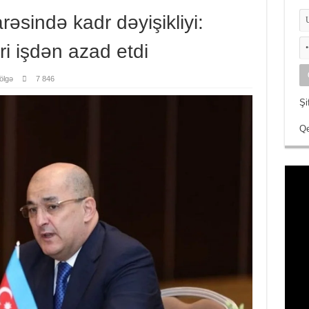
əsində kadr dəyişikliyi:
ri işdən azad etdi
ölgə
7 846
Şi
Qe