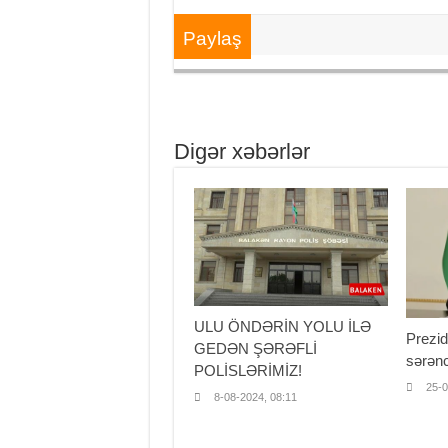
Paylaş
Digər xəbərlər
ULU ÖNDƏRİN YOLU İLƏ
Prezid
GEDƏN ŞƏRƏFLİ
sərən
POLİSLƏRİMİZ!
25-0
8-08-2024, 08:11