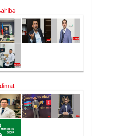
ahibə
dimat