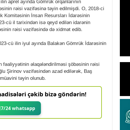
ilin aprel ayında Gömrük orqanlarının
əsinin rəisi vəzifəsinə təyin edilmişdi. O, 2018-ci
k Komitəsinin İnsan Resursları İdarəsinin
23-cü il tarixindən isə qeyd edilən idarənin
əsinin rəisi vəzifəsində də xidmət edib.
23-cü ilin iyul ayında Balakən Gömrük İdarəsinin
əaliyyətinin əlaqələndirilməsi şöbəsinin rəisi
lu Şirinov vəzifəsindən azad edilərək, Baş
müavini təyin olunub.
adisələri çəkib bizə göndərin!
7/24 whatsapp