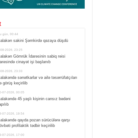
t
u gün, 00:44
alakən sakini Şəmkirdə qəzaya düşdü
-08-2026, 23:25
alakən Gömrük İdarəsinin sabiq rəisi
arəsində cinayət işi başlanıb
-08-2026, 23:33
alakəndə sənətkarlar və ailə təsərrüfatçıları
lə görüş keçirilib
0-07-2026, 00:05
alakəndə 45 yaşlı kişinin cansız bədəni
apılıb
9-07-2026, 19:54
alakəndə qayda pozan sürücülərə qarşı
övbəti profilaktik tədbir keçirilib
9-07-2026, 17:00