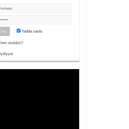
Yadda saxla
frəni unutdun?
ydiyyat