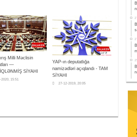
B
n
2
B
s
2
B
m
ırış Milli Məclisin
2
YAP-ın deputatlığa
tları —
B
namizədləri açıqlandı - TAM
İQLƏNMİŞ SİYAHI
n
SİYAHI
-2020, 15:51
27-12-2019, 20:05