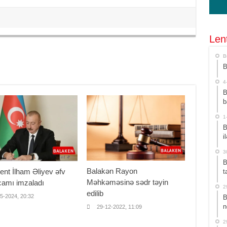
Len
B
B
4
B
b
1
B
i
3
B
Balakən Rayon
ent İlham Əliyev əfv
t
Məhkəməsinə sədr təyin
camı imzaladı
2
edilib
5-2024, 20:32
B
n
29-12-2022, 11:09
2