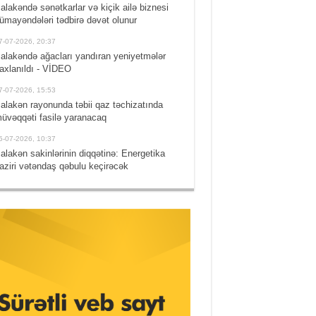
alakəndə sənətkarlar və kiçik ailə biznesi
ümayəndələri tədbirə dəvət olunur
7-07-2026, 20:37
alakəndə ağacları yandıran yeniyetmələr
axlanıldı - VİDEO
7-07-2026, 15:53
alakən rayonunda təbii qaz təchizatında
üvəqqəti fasilə yaranacaq
5-07-2026, 10:37
alakən sakinlərinin diqqətinə: Energetika
aziri vətəndaş qəbulu keçirəcək