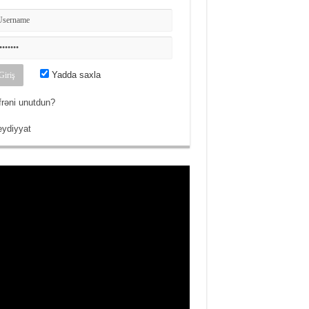
Yadda saxla
frəni unutdun?
ydiyyat