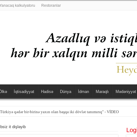
Yanacaq kalkulyatoru
Restoranlar
Ölkə
İqtisadiyyat
Hadisə
Dünya
İdman
Maraqlı
Mədəniyyət
ürkiyə qədər bir-birinə yaxın olan başqa iki dövlət tanımırıq" - VİDEO
siz it dişləyib
Log