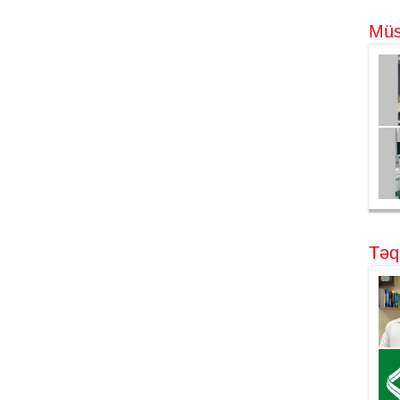
Müs
Təq