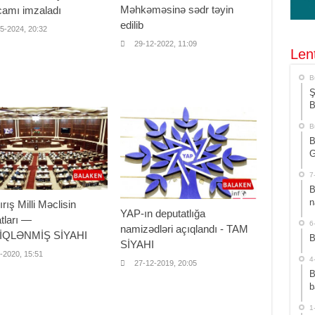
Məhkəməsinə sədr təyin
camı imzaladı
edilib
5-2024, 20:32
29-12-2022, 11:09
Len
B
Ş
B
B
B
G
7
B
n
ırış Milli Məclisin
YAP-ın deputatlığa
tları —
6
namizədləri açıqlandı - TAM
İQLƏNMİŞ SİYAHI
B
SİYAHI
-2020, 15:51
4
27-12-2019, 20:05
B
b
1