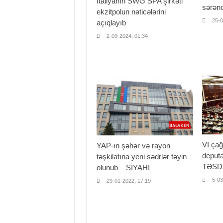
İtaliyanın SWG SPA şirkəti
sərən
ekzitpolun nəticələrini
25-0
açıqlayıb
2-09-2024, 01:34
VI çağ
YAP-ın şəhər və rayon
deputa
təşkilatına yeni sədrlər təyin
TƏSD
olunub – SİYAHI
5-03
29-01-2022, 17:19