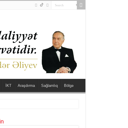
İKT
Araşdırma
Sağlamlıq
Bölgə
in