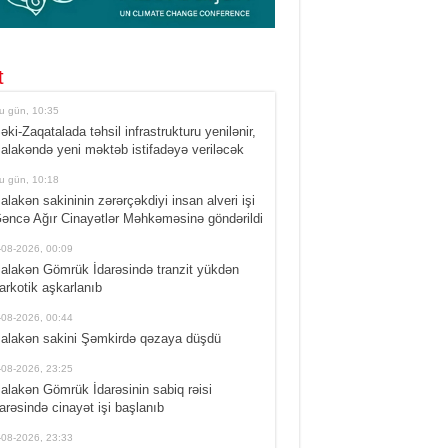
t
u gün, 10:35
əki-Zaqatalada təhsil infrastrukturu yenilənir,
alakəndə yeni məktəb istifadəyə veriləcək
u gün, 10:18
alakən sakininin zərərçəkdiyi insan alveri işi
əncə Ağır Cinayətlər Məhkəməsinə göndərildi
-08-2026, 00:09
alakən Gömrük İdarəsində tranzit yükdən
arkotik aşkarlanıb
-08-2026, 00:44
alakən sakini Şəmkirdə qəzaya düşdü
-08-2026, 23:25
alakən Gömrük İdarəsinin sabiq rəisi
arəsində cinayət işi başlanıb
-08-2026, 23:33