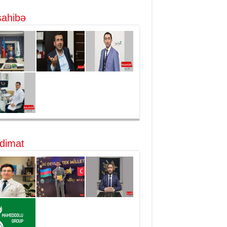
ahibə
dimat