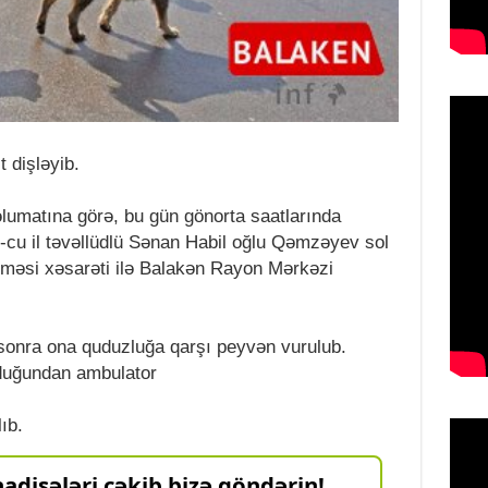
t dişləyib.
umatına görə, bu gün gönorta saatlarında
-cu il təvəllüdlü Sənan Habil oğlu Qəmzəyev sol
ləməsi xəsarəti ilə Balakən Rayon Mərkəzi
onra ona quduzluğa qarşı peyvən vurulub.
duğundan ambulator
ıb.
adisələri çəkib bizə göndərin!