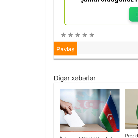
Paylaş
Digər xəbərlər
Prezid