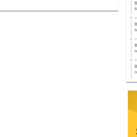
B
i
3
B
t
2
B
n
2
B
n