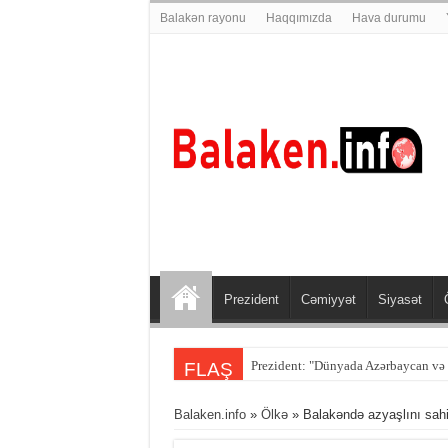
Balakən rayonu
Haqqımızda
Hava durumu
Prezident
Cəmiyyət
Siyasət
Prezident: "Dünyada Azərbaycan və T
FLAŞ
Balaken.info
»
Ölkə
» Balakəndə azyaşlını sahib