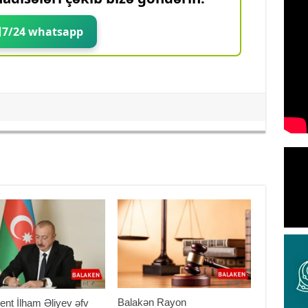
7/24 whatsapp
Balakən Rayon
ent İlham Əliyev əfv