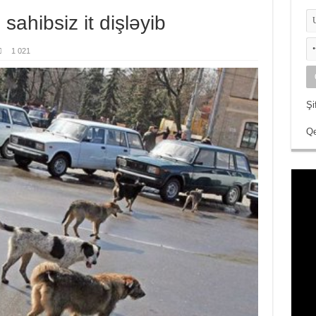
sahibsiz it dişləyib
1 021
Şi
Qe