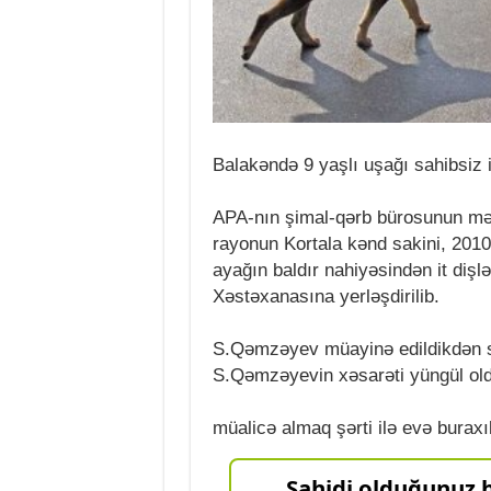
Balakəndə 9 yaşlı uşağı sahibsiz i
APA-nın şimal-qərb bürosunun məl
rayonun Kortala kənd sakini, 2010
ayağın baldır nahiyəsindən it diş
Xəstəxanasına yerləşdirilib.
S.Qəmzəyev müayinə edildikdən s
S.Qəmzəyevin xəsarəti yüngül ol
müalicə almaq şərti ilə evə buraxıl
Şahidi olduğunuz h