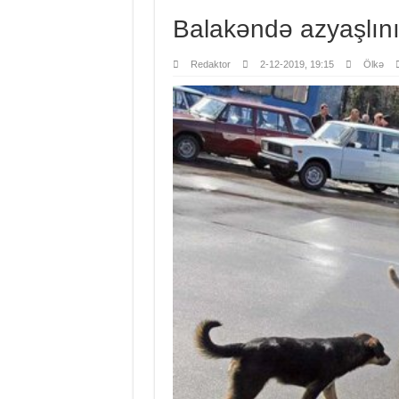
Balakəndə azyaşlını 
Redaktor
2-12-2019, 19:15
Ölkə