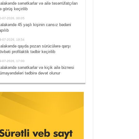
alakəndə sənətkarlar və ailə təsərrüfatçıları
lə görüş keçirilib
0-07-2026, 00:05
alakəndə 45 yaşlı kişinin cansız bədəni
apılıb
9-07-2026, 19:54
alakəndə qayda pozan sürücülərə qarşı
övbəti profilaktik tədbir keçirilib
9-07-2026, 17:00
alakəndə sənətkarlar və kiçik ailə biznesi
ümayəndələri tədbirə dəvət olunur