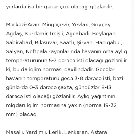
yerlərdə isə bir qədər çox olacağı gözlənilir.
Mərkəzi-Aran: Mingəçevir, Yevlax, Göyçay,
Ağdaş, Kürdəmir, İmişli, Ağcabədi, Beyləqan,
Sabirabad, Biləsuvar, Saatlı, Şirvan, Hacıqabul,
Salyan, Neftçala rayonlarında havanın orta aylıq
temperaturunun 5-7 dərəcə isti olacağı gözlənilir
ki, bu da iqlim norması daxilindədir. Gecələr
havanın temperaturu gecə 3-8 dərəcə isti, bəzi
günlərdə 0-3 dərəcə şaxta, gündüzlər 8-13
dərəcə isti olacağı gözlənilir. Aylıq yağıntının
miqdarı iqlim normasına yaxın (norma 19-32
mm) olacaq.
Masallı, Yardımlı, Lerik, Lənkəran, Astara