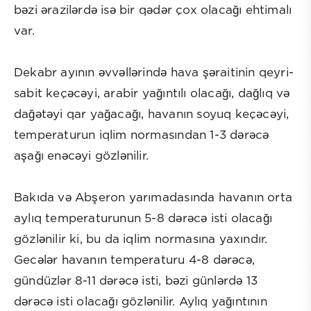
bəzi ərazilərdə isə bir qədər çox olacağı ehtimalı
var.
Dekabr ayının əvvəllərində hava şəraitinin qeyri-
sabit keçəcəyi, arabir yağıntılı olacağı, dağlıq və
dağətəyi qar yağacağı, havanın soyuq keçəcəyi,
temperaturun iqlim normasından 1-3 dərəcə
aşağı enəcəyi gözlənilir.
Bakıda və Abşeron yarımadasında havanın orta
aylıq temperaturunun 5-8 dərəcə isti olacağı
gözlənilir ki, bu da iqlim normasına yaxındır.
Gecələr havanın temperaturu 4-8 dərəcə,
gündüzlər 8-11 dərəcə isti, bəzi günlərdə 13
dərəcə isti olacağı gözlənilir. Aylıq yağıntının