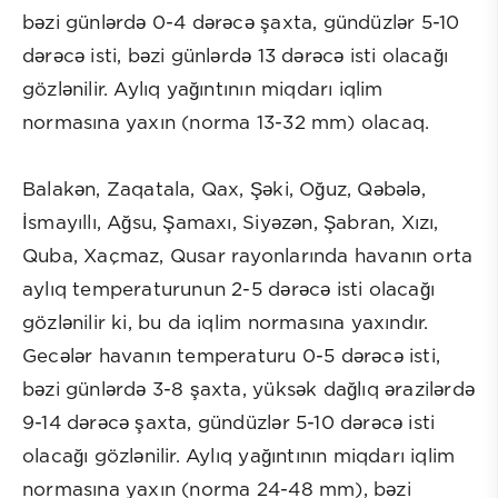
bəzi günlərdə 0-4 dərəcə şaxta, gündüzlər 5-10
dərəcə isti, bəzi günlərdə 13 dərəcə isti olacağı
gözlənilir. Aylıq yağıntının miqdarı iqlim
normasına yaxın (norma 13-32 mm) olacaq.
Balakən, Zaqatala, Qax, Şəki, Oğuz, Qəbələ,
İsmayıllı, Ağsu, Şamaxı, Siyəzən, Şabran, Xızı,
Quba, Xaçmaz, Qusar rayonlarında havanın orta
aylıq temperaturunun 2-5 dərəcə isti olacağı
gözlənilir ki, bu da iqlim normasına yaxındır.
Gecələr havanın temperaturu 0-5 dərəcə isti,
bəzi günlərdə 3-8 şaxta, yüksək dağlıq ərazilərdə
9-14 dərəcə şaxta, gündüzlər 5-10 dərəcə isti
olacağı gözlənilir. Aylıq yağıntının miqdarı iqlim
normasına yaxın (norma 24-48 mm), bəzi