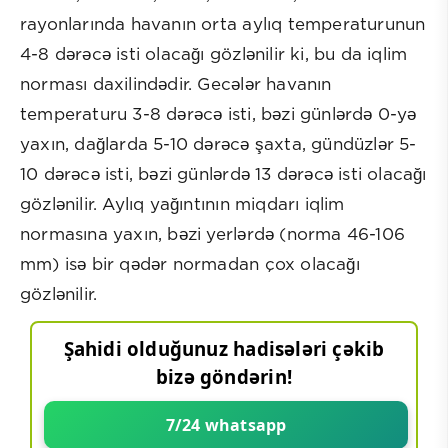
rayonlarında havanın orta aylıq temperaturunun
4-8 dərəcə isti olacağı gözlənilir ki, bu da iqlim
norması daxilindədir. Gecələr havanın
temperaturu 3-8 dərəcə isti, bəzi günlərdə 0-yə
yaxın, dağlarda 5-10 dərəcə şaxta, gündüzlər 5-
10 dərəcə isti, bəzi günlərdə 13 dərəcə isti olacağı
gözlənilir. Aylıq yağıntının miqdarı iqlim
normasına yaxın, bəzi yerlərdə (norma 46-106
mm) isə bir qədər normadan çox olacağı
gözlənilir.
Şahidi olduğunuz hadisələri çəkib
bizə göndərin!
7/24 whatsapp