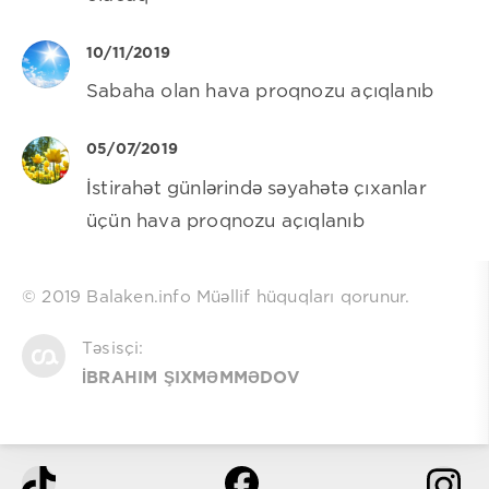
10/11/2019
Sabaha olan hava proqnozu açıqlanıb
05/07/2019
İstirahət günlərində səyahətə çıxanlar
üçün hava proqnozu açıqlanıb
© 2019 Balaken.info Müəllif hüquqları qorunur.
Təsisçi:
İBRAHIM ŞIXMƏMMƏDOV