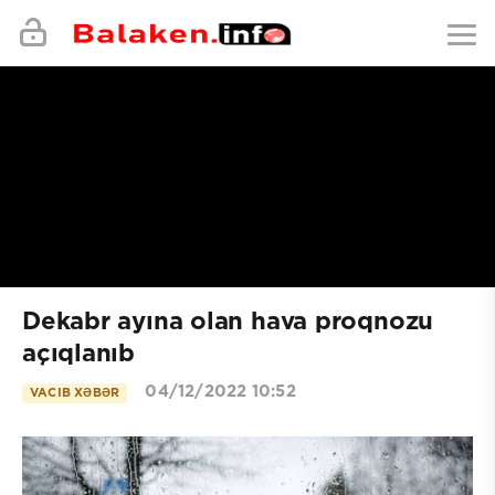
Dekabr ayına olan hava proqnozu
açıqlanıb
04/12/2022 10:52
VACIB XƏBƏR