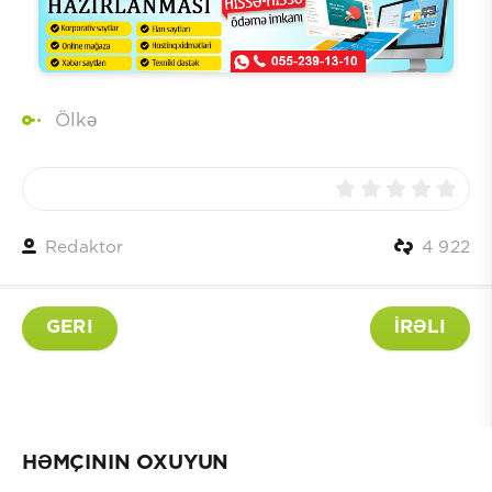
Ölkə
Redaktor
4 922
GERI
İRƏLI
HƏMÇININ OXUYUN