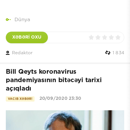
Dünya
XƏBƏRİ OXU
Redaktor
1 834
Bill Qeyts koronavirus
pandemiyasının bitəcəyi tarixi
açıqladı
20/09/2020 23:30
VACIB XƏBƏR!