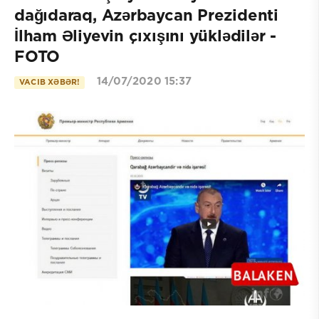
dağıdaraq, Azərbaycan Prezidenti
İlham Əliyevin çıxışını yüklədilər -
FOTO
14/07/2020 15:37
VACIB XƏBƏR!