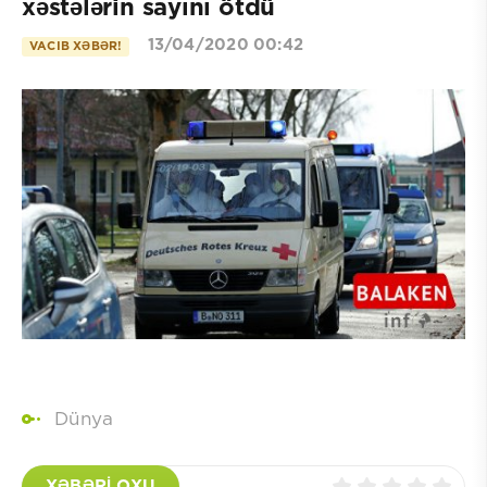
xəstələrin sayını ötdü
13/04/2020 00:42
VACIB XƏBƏR!
Dünya
XƏBƏRİ OXU