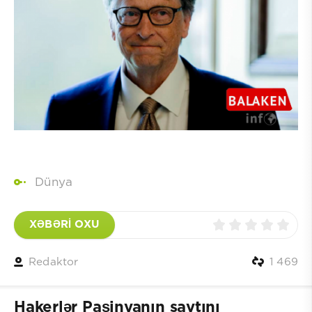
Dünya
XƏBƏRİ OXU
Redaktor
1 469
Hakerlər Paşinyanın saytını