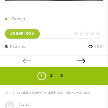
Dünya
XƏBƏRİ OXU
Redaktor
1 017
1
2
3
© 2019 Balaken.info Müəllif hüquqları qorunur.
Təsisçi: