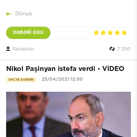
Dünya
XƏBƏRİ OXU
Redaktor
7 390
Nikol Paşinyan istefa verdi - VİDEO
25/04/2021 12:50
VACIB XƏBƏR!