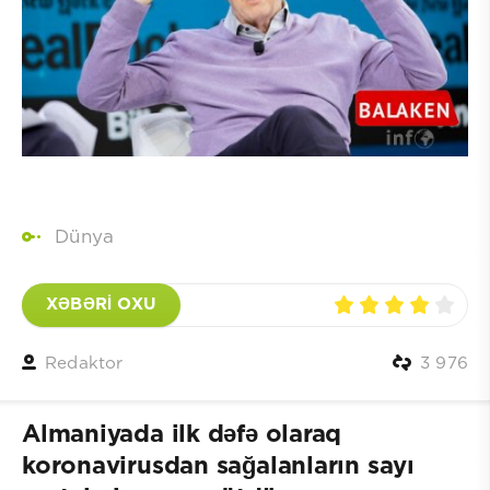
Dünya
XƏBƏRİ OXU
Redaktor
3 976
Almaniyada ilk dəfə olaraq
koronavirusdan sağalanların sayı