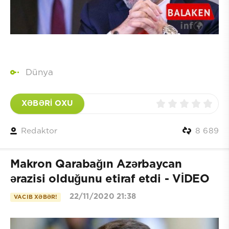
Dünya
XƏBƏRİ OXU
Redaktor
8 689
Makron Qarabağın Azərbaycan
ərazisi olduğunu etiraf etdi - VİDEO
22/11/2020 21:38
VACIB XƏBƏR!