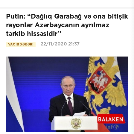
Putin: “Dağlıq Qarabağ və ona bitişik
rayonlar Azərbaycanın ayrılmaz
tərkib hissəsidir”
22/11/2020 21:37
VACIB XƏBƏR!