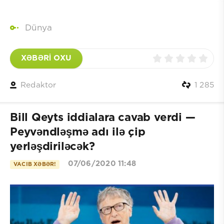
Dünya
XƏBƏRİ OXU
Redaktor
1 285
Bill Qeyts iddialara cavab verdi —
Peyvəndləşmə adı ilə çip
yerləşdiriləcək?
07/06/2020 11:48
VACIB XƏBƏR!