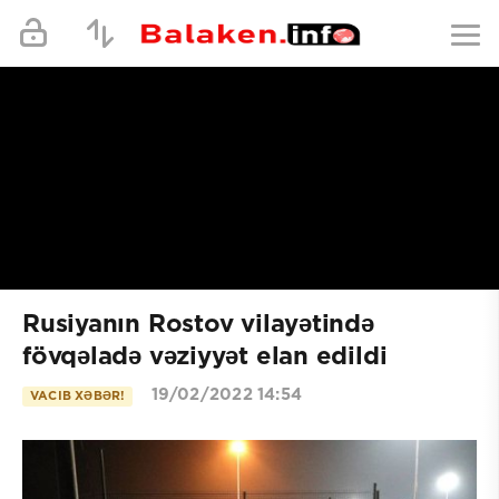
Rusiyanın Rostov vilayətində
fövqəladə vəziyyət elan edildi
19/02/2022 14:54
VACIB XƏBƏR!