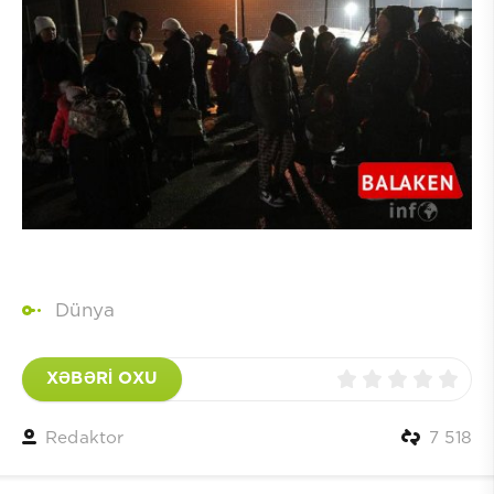
Dünya
XƏBƏRİ OXU
Redaktor
7 518