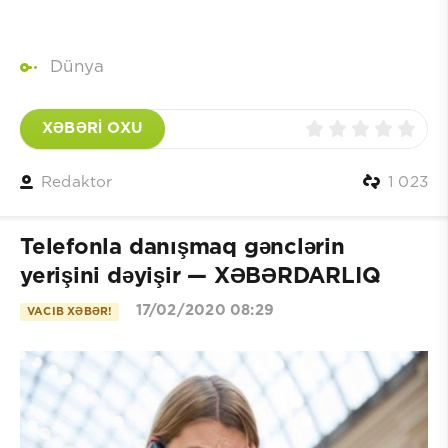
Dünya
XƏBƏRİ OXU
Redaktor
1 023
Telefonla danışmaq gənclərin
yerişini dəyişir — XƏBƏRDARLIQ
17/02/2020 08:29
VACIB XƏBƏR!