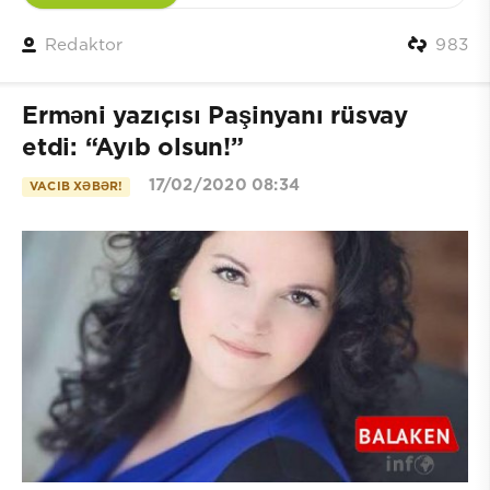
Redaktor
983
Erməni yazıçısı Paşinyanı rüsvay
etdi: “Ayıb olsun!”
17/02/2020 08:34
VACIB XƏBƏR!