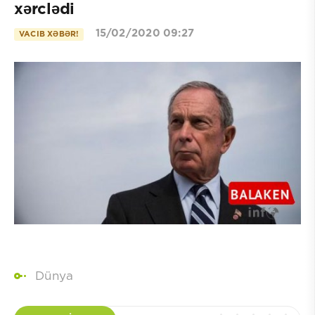
xərclədi
15/02/2020 09:27
VACIB XƏBƏR!
Dünya