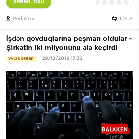
XƏBƏRİ OXU
Redaktor
1 009
İşdən qovduqlarına peşman oldular -
Şirkətin iki milyonunu ələ keçirdi
29/12/2019 17:32
VACIB XƏBƏR!