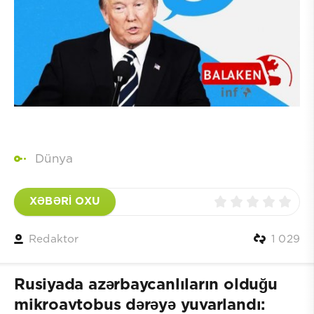
Dünya
XƏBƏRİ OXU
Redaktor
1 029
Rusiyada azərbaycanlıların olduğu
mikroavtobus dərəyə yuvarlandı: