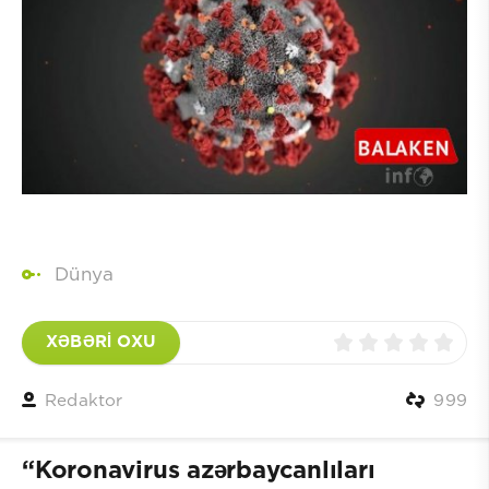
Dünya
XƏBƏRİ OXU
Redaktor
999
“Koronavirus azərbaycanlıları