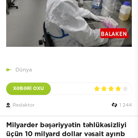
Dünya
XƏBƏRİ OXU
Redaktor
1 244
Milyarder bəşəriyyətin təhlükəsizliyi
üçün 10 milyard dollar vəsait ayırıb