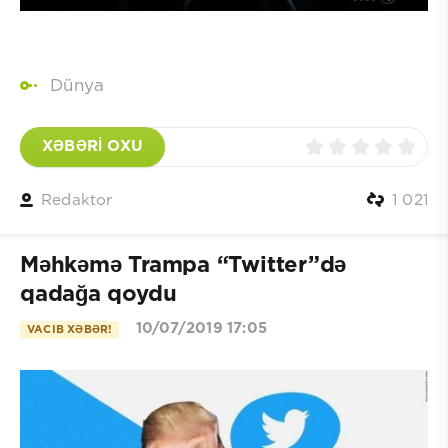
Dünya
XƏBƏRİ OXU
Redaktor
1 021
Məhkəmə Trampa “Twitter”də
qadağa qoydu
10/07/2019 17:05
VACIB XƏBƏR!