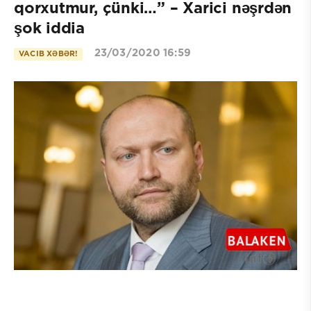
qorxutmur, çünki…” – Xarici nəşrdən
şok iddia
23/03/2020 16:59
VACIB XƏBƏR!