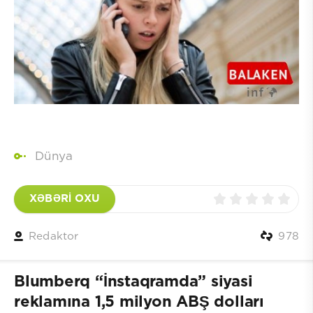
Dünya
XƏBƏRİ OXU
Redaktor
978
Blumberq “İnstaqramda” siyasi
reklamına 1,5 milyon ABŞ dolları