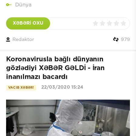
Dünya
XƏBƏRİ OXU
Redaktor
979
Koronavirusla bağlı dünyanın
gözlədiyi XƏBƏR GƏLDİ - İran
inanılmazı bacardı
22/03/2020 15:24
VACIB XƏBƏR!