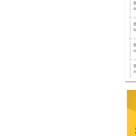
B
i
3
B
t
2
B
n
2
B
n