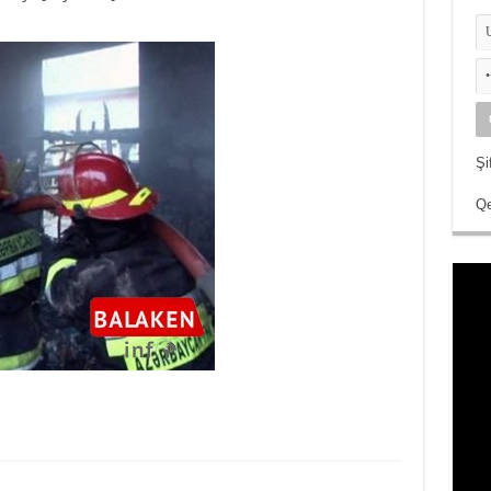
Şi
Qe