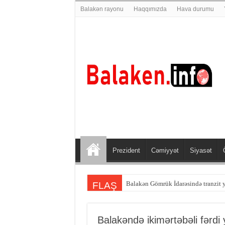
Balakən rayonu
Haqqımızda
Hava durumu
Prezident
Cəmiyyət
Siyasət
Balakən sakini Şəmkirdə qəzaya dü
FLAŞ
Balakəndə ikimərtəbəli fərdi