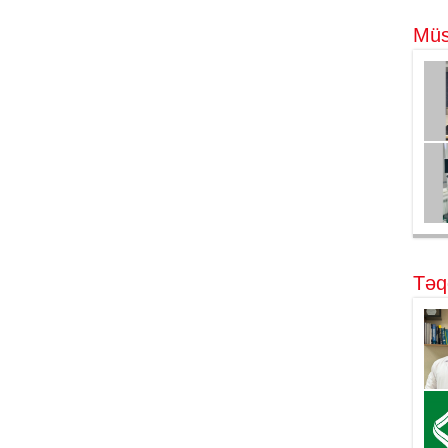
Müs
Təq