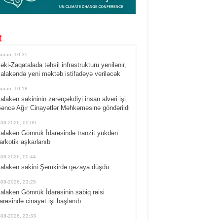
t
ünən, 10:35
əki-Zaqatalada təhsil infrastrukturu yenilənir,
alakəndə yeni məktəb istifadəyə veriləcək
ünən, 10:18
alakən sakininin zərərçəkdiyi insan alveri işi
əncə Ağır Cinayətlər Məhkəməsinə göndərildi
-08-2026, 00:09
alakən Gömrük İdarəsində tranzit yükdən
arkotik aşkarlanıb
-08-2026, 00:44
alakən sakini Şəmkirdə qəzaya düşdü
-08-2026, 23:25
alakən Gömrük İdarəsinin sabiq rəisi
arəsində cinayət işi başlanıb
-08-2026, 23:33