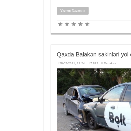
Yazının Davamı »
Qaxda Balakən sakinləri yol 
28-07-2021, 22:24
7 822
Redaktor