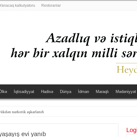
Yanacaq kalkulyatoru
Restoranlar
Ölkə
İqtisadiyyat
Hadisə
Dünya
İdman
Maraqlı
Mədəniyyət
şdü
Log
 yaşayış evi yanıb