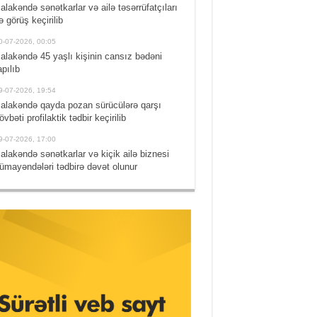
alakəndə sənətkarlar və ailə təsərrüfatçıları
lə görüş keçirilib
0-07-2026, 00:05
alakəndə 45 yaşlı kişinin cansız bədəni
apılıb
9-07-2026, 19:54
alakəndə qayda pozan sürücülərə qarşı
övbəti profilaktik tədbir keçirilib
9-07-2026, 17:00
alakəndə sənətkarlar və kiçik ailə biznesi
ümayəndələri tədbirə dəvət olunur