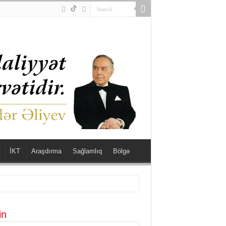
İKT
Araşdırma
Sağlamlıq
Bölgə
in