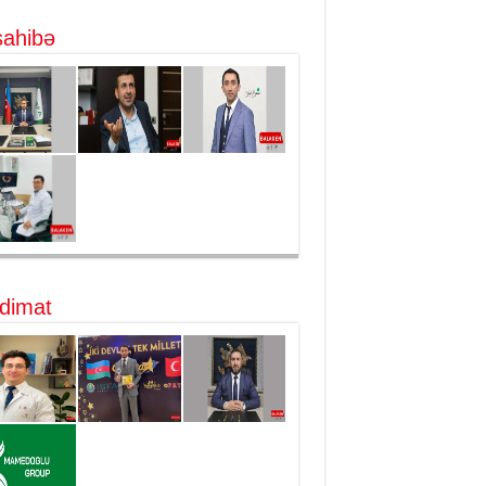
ahibə
dimat