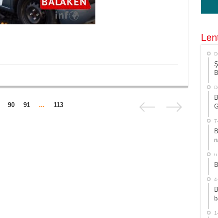
Len
D
Ş
B
D
B
90
91
...
113
G
7
B
n
6
B
4
B
b
1