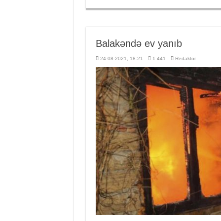
Balakəndə ev yanıb
24-08-2021, 18:21
1 441
Redaktor