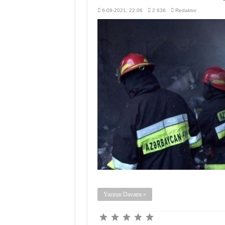
6-09-2021, 22:06
2 636
Redaktor
Yazının Davamı »