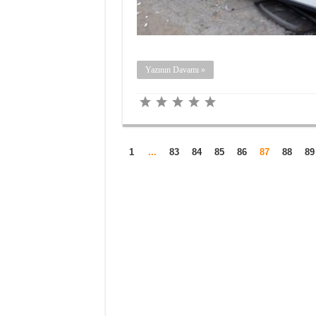
Yazının Davamı »
1
...
83
84
85
86
87
88
89