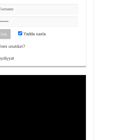
Yadda saxla
frəni unutdun?
ydiyyat