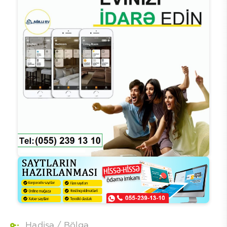
Hadisə
/
Bölgə