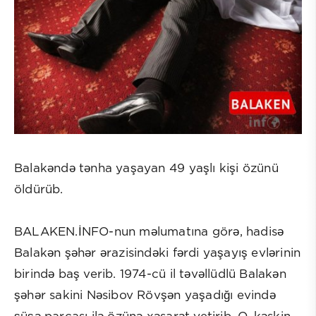
Balakəndə tənha yaşayan 49 yaşlı kişi özünü
öldürüb.
BALAKEN.İNFO-nun məlumatına görə, hadisə
Balakən şəhər ərazisindəki fərdi yaşayış evlərinin
birində baş verib. 1974-cü il təvəllüdlü Balakən
şəhər sakini Nəsibov Rövşən yaşadığı evində