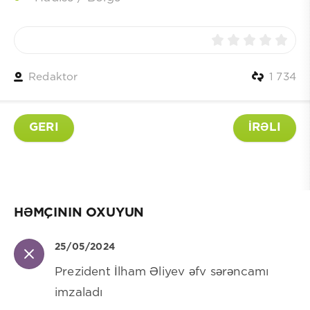
Redaktor
1 734
GERI
İRƏLI
HƏMÇININ OXUYUN
25/05/2024
Prezident İlham Əliyev əfv sərəncamı
imzaladı