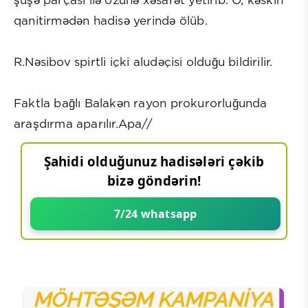
şüşə parçası ilə özünə xəsarət yetirib. O, kəskin
qanitirmədən hadisə yerində ölüb.
R.Nəsibov spirtli içki aludəçisi olduğu bildirilir.
Faktla bağlı Balakən rayon prokurorluğunda
araşdırma aparılır.Apa//
Şahidi olduğunuz hadisələri çəkib
bizə göndərin!
7/24 whatsapp