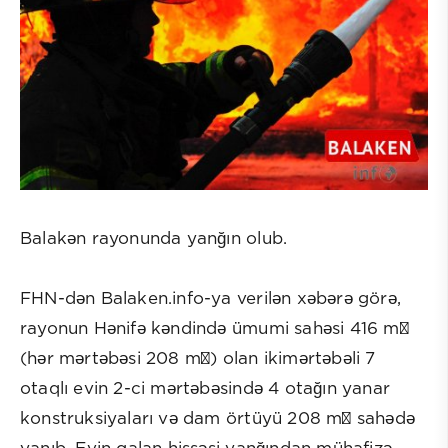
Balakən rayonunda yanğın olub.
FHN-dən Balaken.info-ya verilən xəbərə görə,
rayonun Hənifə kəndində ümumi sahəsi 416 m²
(hər mərtəbəsi 208 m²) olan ikimərtəbəli 7
otaqlı evin 2-ci mərtəbəsində 4 otağın yanar
konstruksiyaları və dam örtüyü 208 m² sahədə