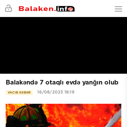
Balakəndə 7 otaqlı evdə yanğın olub
16/08/2023 18:19
VACIB XƏBƏR