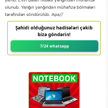
yanıb. Evin qalan hissəsi yanğından mühafizə
olunub. Yanğın yanğından mühafizə bölmələri
tərəfindən söndürülüb. Apa//
Şahidi olduğunuz hadisələri çəkib
bizə göndərin!
7/24 whatsapp