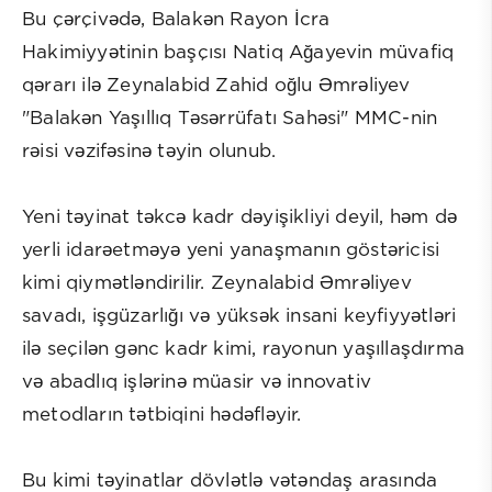
Bu çərçivədə, Balakən Rayon İcra
Hakimiyyətinin başçısı Natiq Ağayevin müvafiq
qərarı ilə Zeynalabid Zahid oğlu Əmrəliyev
"Balakən Yaşıllıq Təsərrüfatı Sahəsi" MMC-nin
rəisi vəzifəsinə təyin olunub.
Yeni təyinat təkcə kadr dəyişikliyi deyil, həm də
yerli idarəetməyə yeni yanaşmanın göstəricisi
kimi qiymətləndirilir. Zeynalabid Əmrəliyev
savadı, işgüzarlığı və yüksək insani keyfiyyətləri
ilə seçilən gənc kadr kimi, rayonun yaşıllaşdırma
və abadlıq işlərinə müasir və innovativ
metodların tətbiqini hədəfləyir.
Bu kimi təyinatlar dövlətlə vətəndaş arasında