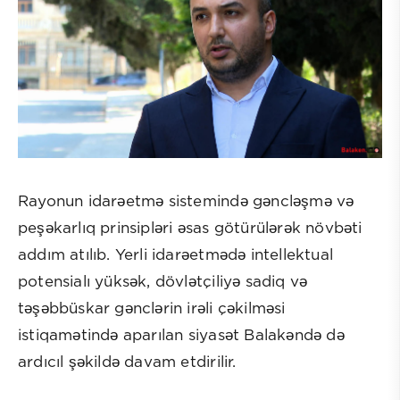
Rayonun idarəetmə sistemində gəncləşmə və
peşəkarlıq prinsipləri əsas götürülərək növbəti
addım atılıb. Yerli idarəetmədə intellektual
potensialı yüksək, dövlətçiliyə sadiq və
təşəbbüskar gənclərin irəli çəkilməsi
istiqamətində aparılan siyasət Balakəndə də
ardıcıl şəkildə davam etdirilir.