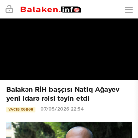
Balakən RİH başçısı Natiq Ağayev
yeni idarə rəisi təyin etdi
07/05/2026 22:54
VACIB XƏBƏR