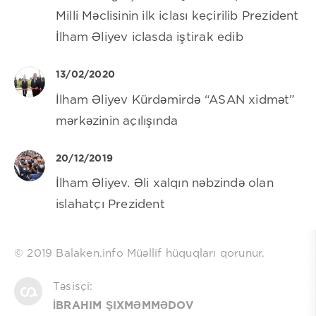
Milli Məclisinin ilk iclası keçirilib Prezident
İlham Əliyev iclasda iştirak edib
13/02/2020
İlham Əliyev Kürdəmirdə “ASAN xidmət”
mərkəzinin açılışında
20/12/2019
İlham Əliyev. Əli xalqın nəbzində olan
islahatçı Prezident
© 2019 Balaken.info Müəllif hüquqları qorunur.
Təsisçi:
İBRAHIM ŞIXMƏMMƏDOV