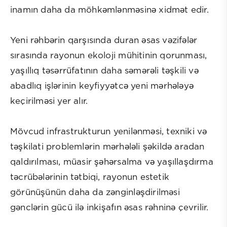
inamın daha da möhkəmlənməsinə xidmət edir.
Yeni rəhbərin qarşısında duran əsas vəzifələr
sırasında rayonun ekoloji mühitinin qorunması,
yaşıllıq təsərrüfatının daha səmərəli təşkili və
abadlıq işlərinin keyfiyyətcə yeni mərhələyə
keçirilməsi yer alır.
Mövcud infrastrukturun yenilənməsi, texniki və
təşkilati problemlərin mərhələli şəkildə aradan
qaldırılması, müasir şəhərsalma və yaşıllaşdırma
təcrübələrinin tətbiqi, rayonun estetik
görünüşünün daha da zənginləşdirilməsi
gənclərin gücü ilə inkişafın əsas rəhninə çevrilir.