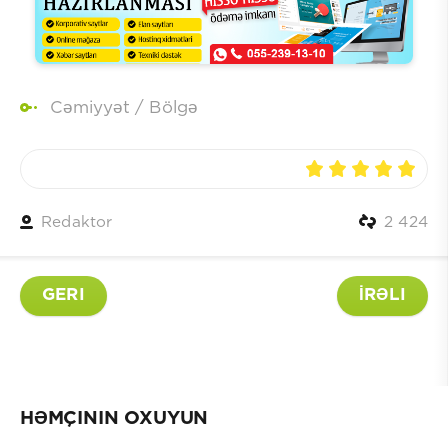
Cəmiyyət
/
Bölgə
Redaktor
2 424
GERI
İRƏLI
HƏMÇININ OXUYUN