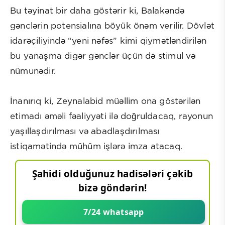
Bu təyinat bir daha göstərir ki, Balakəndə
gənclərin potensialına böyük önəm verilir. Dövlət
idarəçiliyində “yeni nəfəs” kimi qiymətləndirilən
bu yanaşma digər gənclər üçün də stimul və
nümunədir.
İnanırıq ki, Zeynalabid müəllim ona göstərilən
etimadı əməli fəaliyyəti ilə doğruldacaq, rayonun
yaşıllaşdırılması və abadlaşdırılması
istiqamətində mühüm işlərə imza atacaq.
Şahidi olduğunuz hadisələri çəkib
bizə göndərin!
7/24 whatsapp