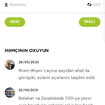
Redaktor
663
GERI
İRƏLI
HƏMÇININ OXUYUN
28/05/2023
İlham Əliyev Laçına qayıdan əhali ilə
görüşüb, evlərin açarlarını təqdim edib
25/09/2021
Balakən və Zaqatalada 700-yə yaxın