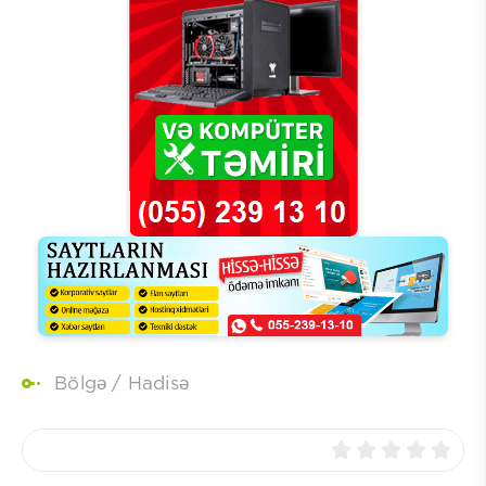
Bölgə
/
Hadisə