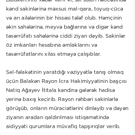
Balaken.info xəbər verir ki, sel suları nəticəsində
kənd sakinlərinə məxsus mal-qara, toyuq-cücə
və arı ailələrinin bir hissəsi tələf olub. Həmçinin
əkin sahələrinə, meyvə bağlarına və digər kənd
təsərrüfatı sahələrinə ciddi ziyan dəyib. Sakinlər
öz imkanları hesabına əmlaklarını və
təsərrüfatlarını xilas etməyə çalışıblar.
Sel-fəlakətinin yaratdığı vəziyyətlə tanış olmaq
üçün Balakən Rayon İcra Hakimiyyətinin başçısı
Natiq Ağayev İtitala kəndinə gələrək hadisə
yerinə baxış keçirib. Rayon rəhbəri sakinlərlə
görüşüb, onların müraciətlərini dinləyib və dəyən
ziyanın aradan qaldırılması istiqamətində
aidiyyəti qurumlara müvafiq tapşırıqlar verib.