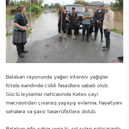
Balakən rayonunda yağan intensiv yağışlar
İtitala kəndində ciddi fəsadlara səbəb olub.
Güclü leysanlar nəticəsində Katex çayı
məcrasından çıxaraq yaşayış evlərinə, həyətyanı
sahələrə və şəxsi təsərrüfatlara dolub.