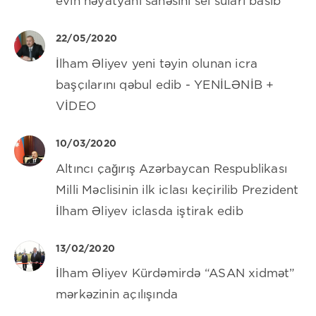
evin həyatyanı sahəsini sel suları basıb
22/05/2020
İlham Əliyev yeni təyin olunan icra
başçılarını qəbul edib - YENİLƏNİB +
VİDEO
10/03/2020
Altıncı çağırış Azərbaycan Respublikası
Milli Məclisinin ilk iclası keçirilib Prezident
İlham Əliyev iclasda iştirak edib
13/02/2020
İlham Əliyev Kürdəmirdə “ASAN xidmət”
mərkəzinin açılışında