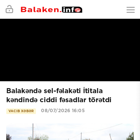
Balakəndə sel-fəlakəti İtitala
kəndində ciddi fəsadlar törətdi
08/07/2026 16:05
VACIB XƏBƏR