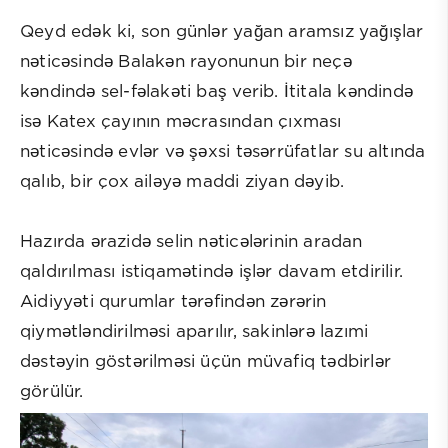
Qeyd edək ki, son günlər yağan aramsız yağışlar
nəticəsində Balakən rayonunun bir neçə
kəndində sel-fəlakəti baş verib. İtitala kəndində
isə Katex çayının məcrasından çıxması
nəticəsində evlər və şəxsi təsərrüfatlar su altında
qalıb, bir çox ailəyə maddi ziyan dəyib.
Hazırda ərazidə selin nəticələrinin aradan
qaldırılması istiqamətində işlər davam etdirilir.
Aidiyyəti qurumlar tərəfindən zərərin
qiymətləndirilməsi aparılır, sakinlərə lazımi
dəstəyin göstərilməsi üçün müvafiq tədbirlər
görülür.