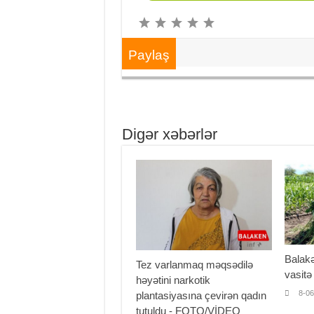
Paylaş
Digər xəbərlər
Balakə
Tez varlanmaq məqsədilə
vasitə
həyətini narkotik
8-06
plantasiyasına çevirən qadın
tutuldu - FOTO/VİDEO