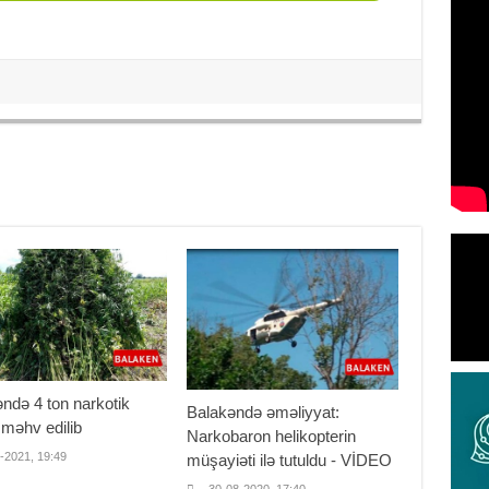
ndə 4 ton narkotik
Balakəndə əməliyyat:
 məhv edilib
Narkobaron helikopterin
-2021, 19:49
müşayiəti ilə tutuldu - VİDEO