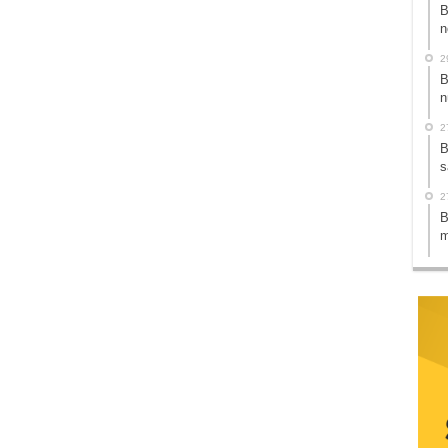
B
n
2
B
n
2
B
s
2
B
m