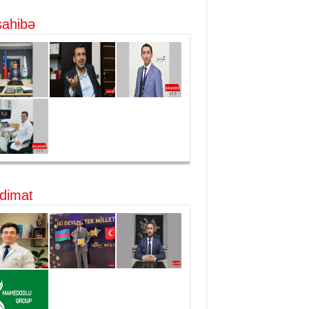
ahibə
dimat