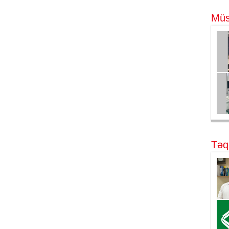
Müs
Təq