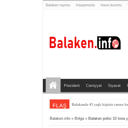
Balakən rayonu
Haqqımızda
Hava durumu
Prezident
Cəmiyyət
Siyasət
Balakəndə 45 yaşlı kişinin cansız bə
FLAŞ
Balaken.info
»
Bölgə
» Balakən polisi 10 tona 