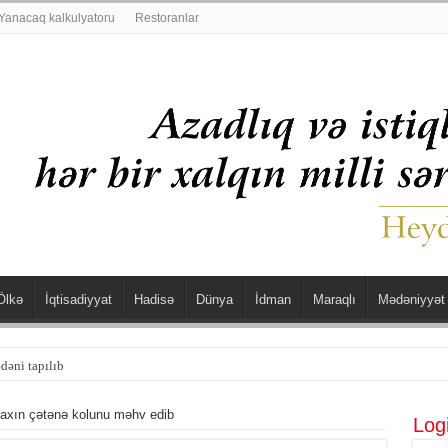
Yanacaq kalkulyatoru
Restoranlar
Ölkə
İqtisadiyyat
Hadisə
Dünya
İdman
Maraqlı
Mədəniyyət
dəni tapılıb
yaxın çətənə kolunu məhv edib
Log