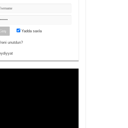
Yadda saxla
frəni unutdun?
ydiyyat