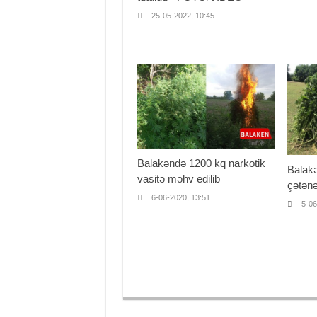
25-05-2022, 10:45
Balakəndə 1200 kq narkotik
Balakə
vasitə məhv edilib
çətənə
6-06-2020, 13:51
5-06