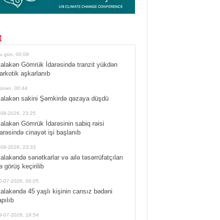
t
u gün, 00:09
alakən Gömrük İdarəsində tranzit yükdən
arkotik aşkarlanıb
ünən, 00:44
alakən sakini Şəmkirdə qəzaya düşdü
-08-2026, 23:25
alakən Gömrük İdarəsinin sabiq rəisi
arəsində cinayət işi başlanıb
-08-2026, 23:33
alakəndə sənətkarlar və ailə təsərrüfatçıları
lə görüş keçirilib
0-07-2026, 00:05
alakəndə 45 yaşlı kişinin cansız bədəni
apılıb
9-07-2026, 19:54