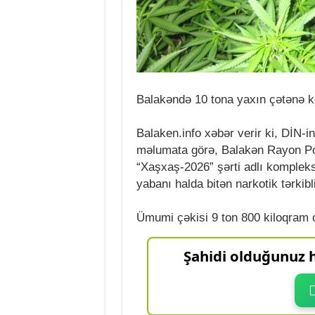
Balakəndə 10 tona yaxın çətənə ko
Balaken.info xəbər verir ki, DİN-i
məlumata görə, Balakən Rayon Pol
“Xaşxaş-2026” şərti adlı kompleks
yabanı halda bitən narkotik tərkibli
Ümumi çəkisi 9 ton 800 kiloqram 
Şahidi olduğunuz h