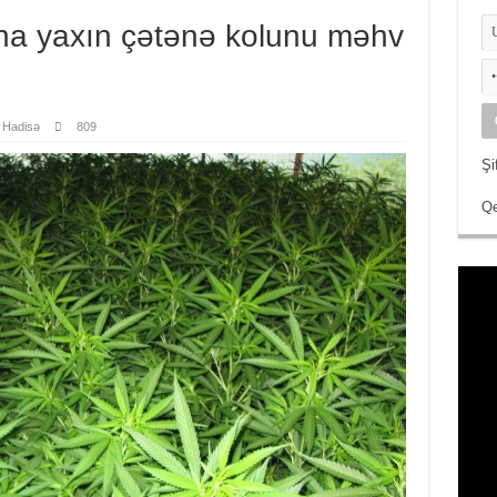
ona yaxın çətənə kolunu məhv
/ Hadisə
809
Şi
Qe