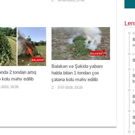
30-08-2020, 17:40
Len
B
B
n
D
B
Balakən və Şəkidə yabanı
4
ndə 2 tondan artıq
halda bitən 1 tondan çox
B
 kolu məhv edilib
çətənə kolu məhv edilib
b
-2020, 16:39
3-07-2019, 23:20
1
B
i
3
B
t
2