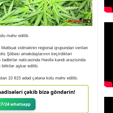
lu məhv edilib.
n Mətbuat xidmətinin regional qrupundan verilən
is Şöbəsi əməkdaşlarının keçirdikləri
 tədbirlər nəticəsində Hənifə kəndi ərazisində
 bitkilər aşkar edilib.
olan 10 815 ədəd çətənə kolu məhv edilib.
adisələri çəkib bizə göndərin!
7/24 whatsapp