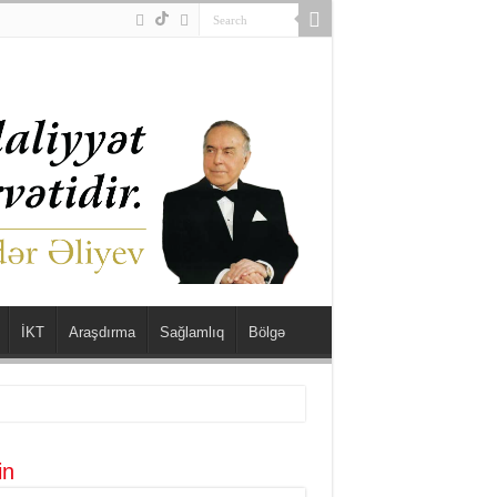
İKT
Araşdırma
Sağlamlıq
Bölgə
in