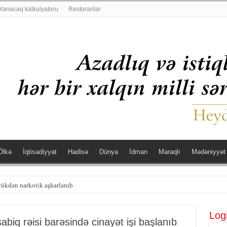
Yanacaq kalkulyatoru
Restoranlar
Ölkə
İqtisadiyyat
Hadisə
Dünya
İdman
Maraqlı
Mədəniyyət
yükdən narkotik aşkarlanıb
şdü
Log
biq rəisi barəsində cinayət işi başlanıb