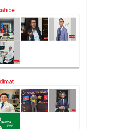
ahibə
dimat