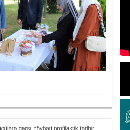
lərə qarşı növbəti profilaktik tədbir