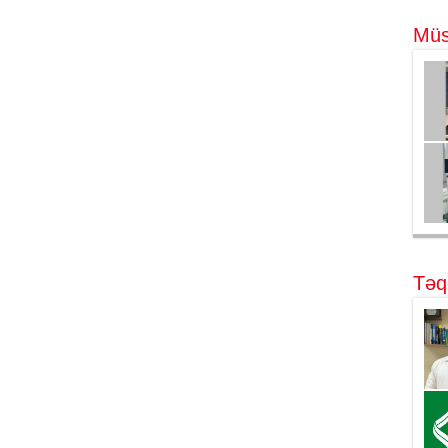
Müs
Təq