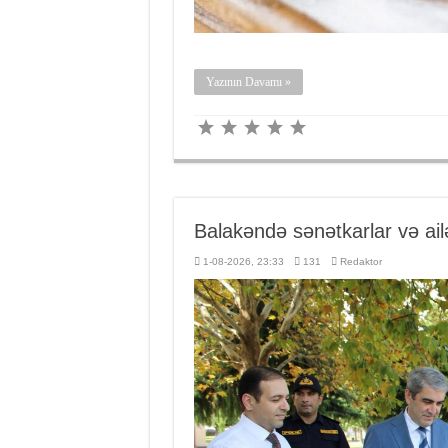
Yazının Davamı »
Balakəndə sənətkarlar və ailə 
1-08-2026, 23:33
131
Redaktor