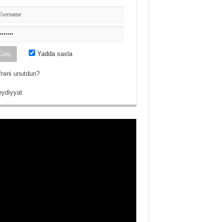
Yadda saxla
frəni unutdun?
ydiyyat