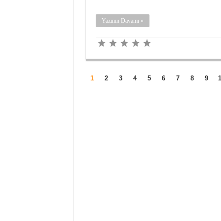
Yazının Davamı »
1
2
3
4
5
6
7
8
9