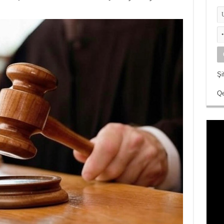
Şi
Qe