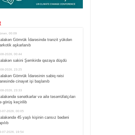
t
ünən, 00:09
alakən Gömrük İdarəsində tranzit yükdən
arkotik aşkarlanıb
-08-2026, 00:44
alakən sakini Şəmkirdə qəzaya düşdü
-08-2026, 23:25
alakən Gömrük İdarəsinin sabiq rəisi
arəsində cinayət işi başlanıb
-08-2026, 23:33
alakəndə sənətkarlar və ailə təsərrüfatçıları
lə görüş keçirilib
0-07-2026, 00:05
alakəndə 45 yaşlı kişinin cansız bədəni
apılıb
9-07-2026, 19:54