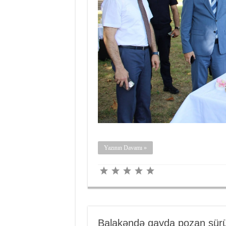
Yazının Davamı »
Balakəndə qayda pozan sürücü