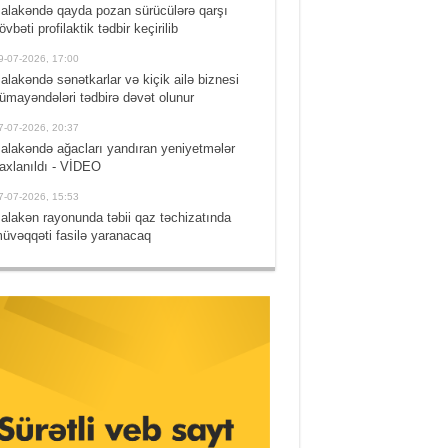
alakəndə qayda pozan sürücülərə qarşı
övbəti profilaktik tədbir keçirilib
9-07-2026, 17:00
alakəndə sənətkarlar və kiçik ailə biznesi
ümayəndələri tədbirə dəvət olunur
7-07-2026, 20:37
alakəndə ağacları yandıran yeniyetmələr
axlanıldı - VİDEO
7-07-2026, 15:53
alakən rayonunda təbii qaz təchizatında
üvəqqəti fasilə yaranacaq