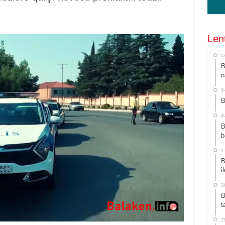
Len
D
B
n
6
B
4
B
b
1
B
i
3
B
t
2