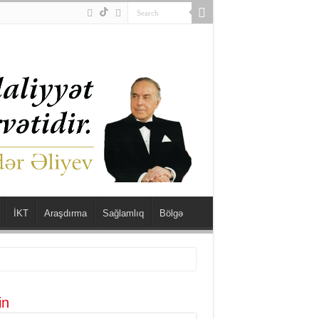
İKT
Araşdırma
Sağlamlıq
Bölgə
in