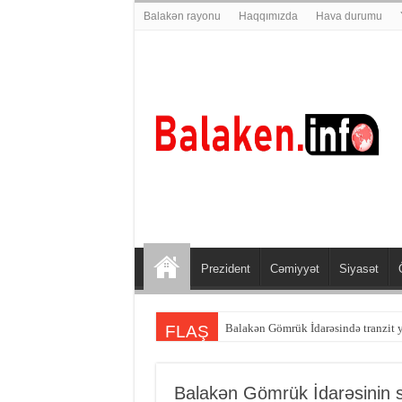
Balakən rayonu
Haqqımızda
Hava durumu
Prezident
Cəmiyyət
Siyasət
Balakən Gömrük İdarəsində tranzit 
Balakən sakini Şəmkirdə qəzaya dü
FLAŞ
Balakən Gömrük İdarəsinin sa