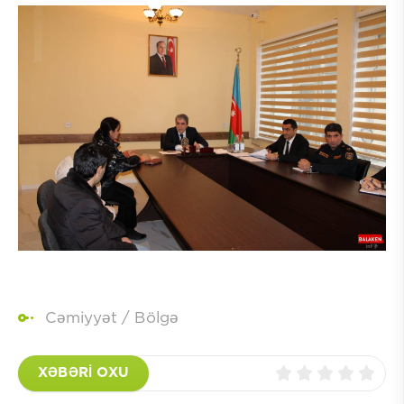
Cəmiyyət
/
Bölgə
XƏBƏRİ OXU