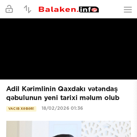
Adil Kərimlinin Qaxdakı vətəndaş
qəbulunun yeni tarixi məlum olub
18/02/2026 01:36
VACIB XƏBƏR!