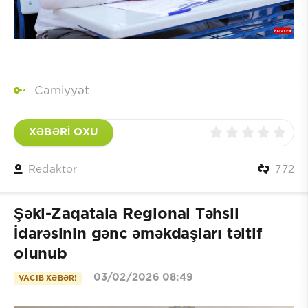
Cəmiyyət
XƏBƏRİ OXU
Redaktor
772
Şəki-Zaqatala Regional Təhsil
İdarəsinin gənc əməkdaşları təltif
olunub
03/02/2026 08:49
VACIB XƏBƏR!