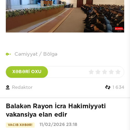
Cəmiyyət
/
Bölgə
XƏBƏRİ OXU
Redaktor
1 634
Balakən Rayon İcra Hakimiyyəti
vakansiya elan edir
11/02/2026 23:18
VACIB XƏBƏR!