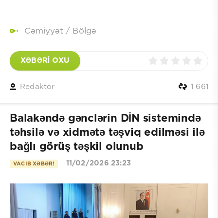
Cəmiyyət
/
Bölgə
XƏBƏRİ OXU
Redaktor
1 661
Balakəndə gənclərin DİN sistemində
təhsilə və xidmətə təşviq edilməsi ilə
bağlı görüş təşkil olunub
11/02/2026 23:23
VACIB XƏBƏR!