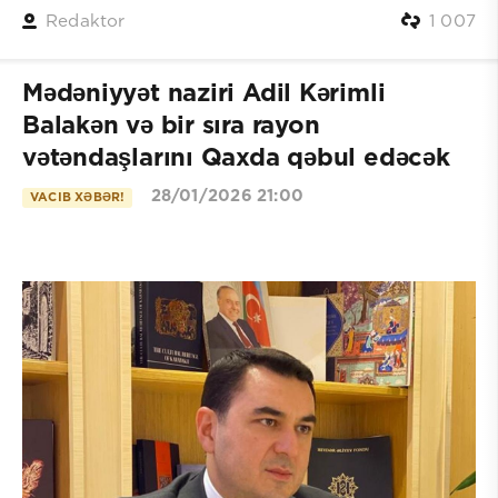
Redaktor
1 007
Mədəniyyət naziri Adil Kərimli
Balakən və bir sıra rayon
vətəndaşlarını Qaxda qəbul edəcək
28/01/2026 21:00
VACIB XƏBƏR!