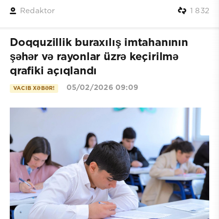
Redaktor
1 832
Doqquzillik buraxılış imtahanının
şəhər və rayonlar üzrə keçirilmə
qrafiki açıqlandı
05/02/2026 09:09
VACIB XƏBƏR!