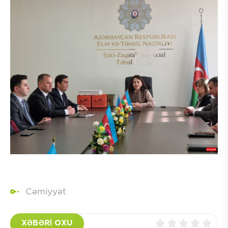
Cəmiyyət
XƏBƏRİ OXU