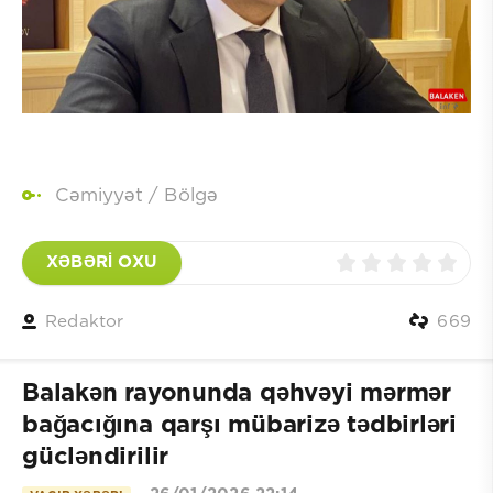
Cəmiyyət
/
Bölgə
XƏBƏRİ OXU
Redaktor
669
Balakən rayonunda qəhvəyi mərmər
bağacığına qarşı mübarizə tədbirləri
gücləndirilir