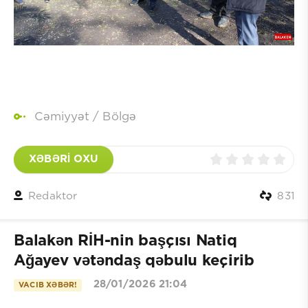
Cəmiyyət
/
Bölgə
XƏBƏRİ OXU
Redaktor
831
Balakən RİH-nin başçısı Natiq
Ağayev vətəndaş qəbulu keçirib
28/01/2026 21:04
VACIB XƏBƏR!