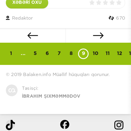
XƏBƏRİ OXU
Redaktor
670
1
...
5
6
7
8
9
10
11
12
© 2019 Balaken.info Müəllif hüquqları qorunur.
Təsisçi:
İBRAHIM ŞIXMƏMMƏDOV