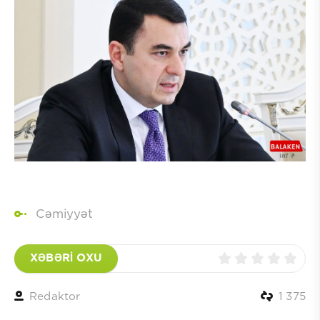
Cəmiyyət
XƏBƏRİ OXU
Redaktor
1 375