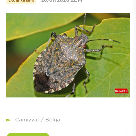
26/01/2026 22:14
VACIB XƏBƏR!
Cəmiyyət
/
Bölgə