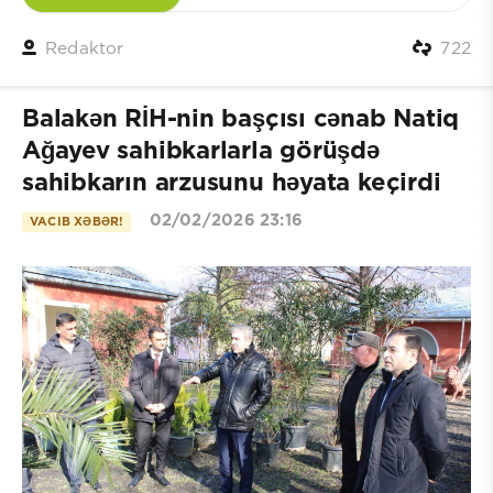
Redaktor
722
Balakən RİH-nin başçısı cənab Natiq
Ağayev sahibkarlarla görüşdə
sahibkarın arzusunu həyata keçirdi
02/02/2026 23:16
VACIB XƏBƏR!