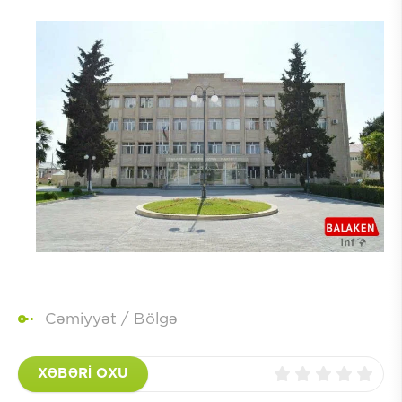
Cəmiyyət
/
Bölgə
XƏBƏRİ OXU