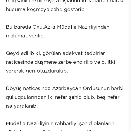
məqsədilə artilleriya atəşlərindən istifadə edərək
hücuma keçməyə cəhd göstərib.
Bu barədə Oxu.Az-a Müdafiə Nazirliyindən
məlumat verilib.
Qeyd edilib ki, görülən adekvat tədbirlər
nəticəsində düşmənə zərbə endirilib və o, itki
verərək geri otuzdurulub.
Döyüş nəticəsində Azərbaycan Ordusunun hərbi
qulluqçularından iki nəfər şəhid olub, beş nəfər
isə yaralanıb.
Müdafiə Nazirliyinin rəhbərliyi şəhid olanların