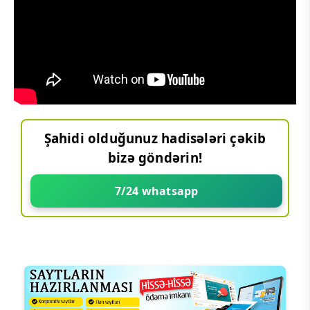
Şahidi olduğunuz hadisələri çəkib
bizə göndərin!
7/24 whatsapp