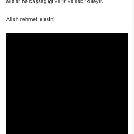
ailələrinə başsağlığı verir və səbr diləyir.
Allah rəhmət eləsin!