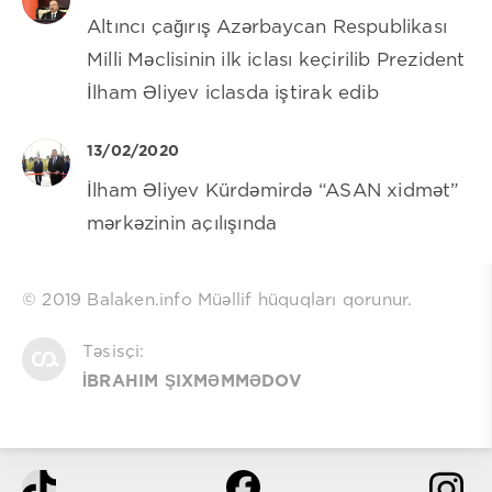
Altıncı çağırış Azərbaycan Respublikası
Milli Məclisinin ilk iclası keçirilib Prezident
İlham Əliyev iclasda iştirak edib
13/02/2020
İlham Əliyev Kürdəmirdə “ASAN xidmət”
mərkəzinin açılışında
© 2019 Balaken.info Müəllif hüquqları qorunur.
Təsisçi:
İBRAHIM ŞIXMƏMMƏDOV