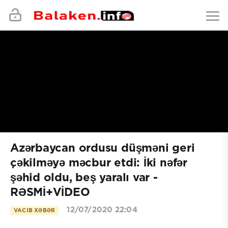
Azərbaycan ordusu düşməni geri
çəkilməyə məcbur etdi: İki nəfər
şəhid oldu, beş yaralı var -
RƏSMİ+VİDEO
12/07/2020 22:04
VACIB XƏBƏR