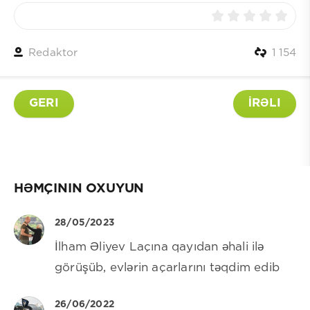
Redaktor
1 154
GERI
İRƏLI
HƏMÇININ OXUYUN
28/05/2023
İlham Əliyev Laçına qayıdan əhali ilə
görüşüb, evlərin açarlarını təqdim edib
26/06/2022