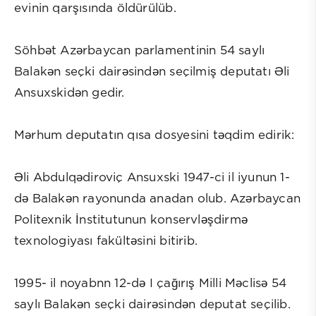
evinin qarşısında öldürülüb.
Söhbət Azərbaycan parlamentinin 54 saylı
Balakən seçki dairəsindən seçilmiş deputatı Əli
Ansuxskidən gedir.
Mərhum deputatın qısa dosyesini təqdim edirik:
Əli Abdulqədiroviç Ansuxski 1947-ci il iyunun 1-
də Balakən rayonunda anadan olub. Azərbaycan
Politexnik İnstitutunun konservləşdirmə
texnologiyası fakültəsini bitirib.
1995- il noyabnn 12-də I çağırış Milli Məclisə 54
saylı Balakən seçki dairəsindən deputat seçilib.