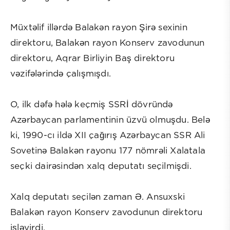
Müxtəlif illərdə Balakən rayon Şirə sexinin
direktoru, Balakən rayon Konserv zavodunun
direktoru, Aqrar Birliyin Baş direktoru
vəzifələrində çalışmışdı.
O, ilk dəfə hələ keçmiş SSRİ dövründə
Azərbaycan parlamentinin üzvü olmuşdu. Belə
ki, 1990-cı ildə XII çağırış Azərbaycan SSR Ali
Sovetinə Balakən rayonu 177 nömrəli Xalatala
seçki dairəsindən xalq deputatı seçilmişdi.
Xalq deputatı seçilən zaman Ə. Ansuxski
Balakən rayon Konserv zavodunun direktoru
işləyirdi.