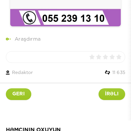
Araşdırma
Redaktor
11 635
GERI
İRƏLI
HƏMÇININ OXUYUN