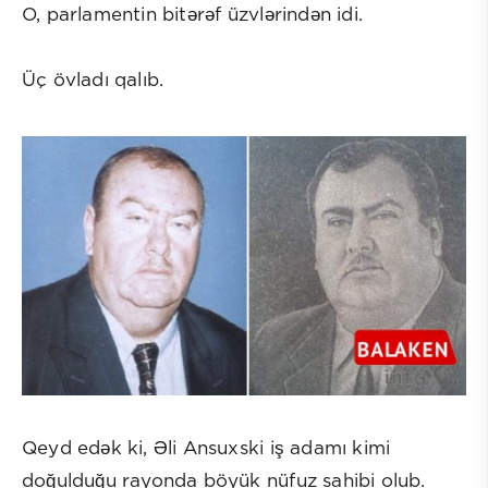
O, parlamentin bitərəf üzvlərindən idi.
Üç övladı qalıb.
Qeyd edək ki, Əli Ansuxski iş adamı kimi
doğulduğu rayonda böyük nüfuz sahibi olub.