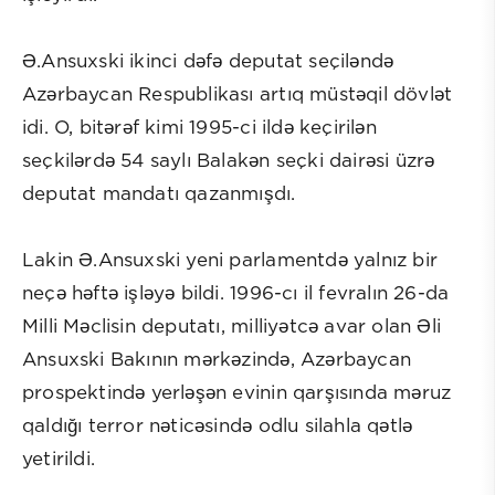
Ə.Ansuxski ikinci dəfə deputat seçiləndə
Azərbaycan Respublikası artıq müstəqil dövlət
idi. O, bitərəf kimi 1995-ci ildə keçirilən
seçkilərdə 54 saylı Balakən seçki dairəsi üzrə
deputat mandatı qazanmışdı.
Lakin Ə.Ansuxski yeni parlamentdə yalnız bir
neçə həftə işləyə bildi. 1996-cı il fevralın 26-da
Milli Məclisin deputatı, milliyətcə avar olan Əli
Ansuxski Bakının mərkəzində, Azərbaycan
prospektində yerləşən evinin qarşısında məruz
qaldığı terror nəticəsində odlu silahla qətlə
yetirildi.