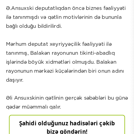
Ə.Ansuxski deputatlıqdan öncə biznes fəaliyyəti
ilə tanınmışdı və qətlin motivlərinin də bununla
bağlı olduğu bildirilirdi.
Mərhum deputat xeyriyyəçilik fəaliyyəti ilə
tanınmış, Balakən rayonunun tikinti-abadlıq
işlərində böyük xidmətləri olmuşdu. Balakən
rayonunun mərkəzi küçələrindən biri onun adını
daşıyır.
Əli Ansuxskinin qətlinin gerçək səbəbləri bu günə
qədər müəmmalı qalır.
Şahidi olduğunuz hadisələri çəkib
bizə göndərin!