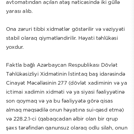
avtomatından açılan atəş nəticəsində iki güllə
yarası alıb.
Ona zəruri tibbi xidmətlər göstərilir və vəziyyəti
stabil olaraq qiymətləndirilir. Həyati təhlükəsi
yoxdur.
Faktla bağlı Azərbaycan Respublikası Dövlət
Təhlükəsizliyi Xidmətinin İstintaq baş idarəsində
Cinayət Məcəlləsinin 277 (dövlət xadiminin və ya
ictimai xadimin xidməti və ya siyasi fəaliyyətinə
son qoymaq və ya bu fəaliyyətə görə qisas
almaq məqsədilə onun həyatına sui-qəsd etmə)
və 228.2.1-ci (qabaqcadan əlbir olan bir qrup
şəxs tərəfindən qanunsuz olaraq odlu silah, onun