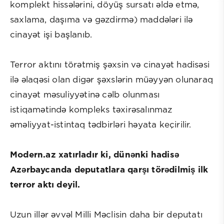
komplekt hissələrini, döyüş sursatı əldə etmə,
saxlama, daşıma və gəzdirmə) maddələri ilə
cinayət işi başlanıb.
Terror aktını törətmiş şəxsin və cinayət hadisəsi
ilə əlaqəsi olan digər şəxslərin müəyyən olunaraq
cinayət məsuliyyətinə cəlb olunması
istiqamətində kompleks təxirəsalınmaz
əməliyyat-istintaq tədbirləri həyata keçirilir.
Modern.az xatırladır ki, dünənki hadisə
Azərbaycanda deputatlara qarşı törədilmiş ilk
terror aktı deyil.
Uzun illər əvvəl Milli Məclisin daha bir deputatı