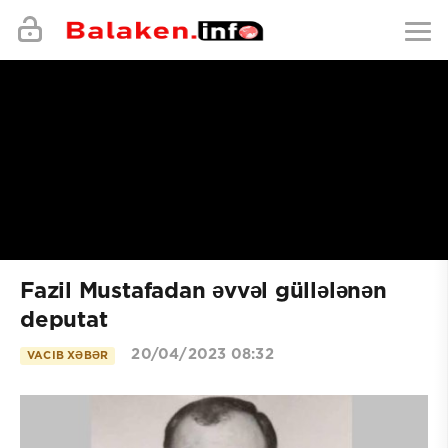
Fazil Mustafadan əvvəl güllələnən
deputat
20/04/2023 08:32
VACIB XƏBƏR