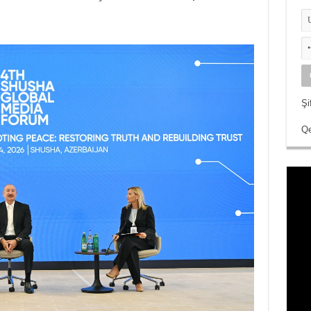
Şi
Qe