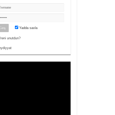
Yadda saxla
frəni unutdun?
ydiyyat