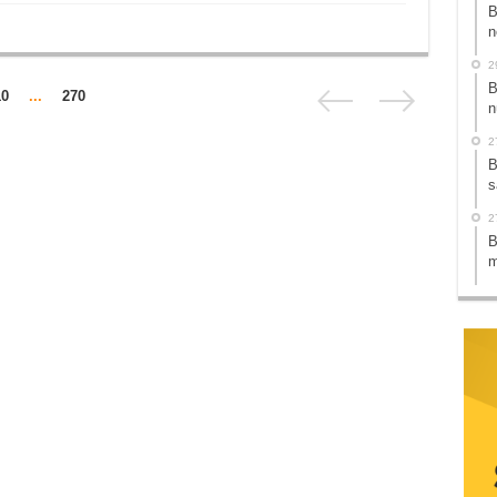
B
n
2
B
10
...
270
n
2
B
s
2
B
m