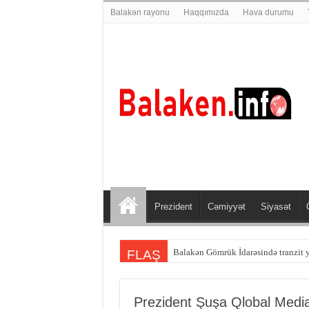
Balakən rayonu
Haqqımızda
Hava durumu
Prezident
Cəmiyyət
Siyasət
Balakən sakini Şəmkirdə qəzaya dü
FLAŞ
Prezident Şuşa Qlobal Medi