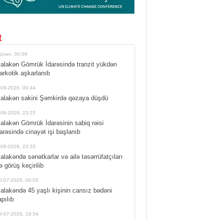
t
ünən, 00:09
alakən Gömrük İdarəsində tranzit yükdən
arkotik aşkarlanıb
-08-2026, 00:44
alakən sakini Şəmkirdə qəzaya düşdü
-08-2026, 23:25
alakən Gömrük İdarəsinin sabiq rəisi
arəsində cinayət işi başlanıb
-08-2026, 23:33
alakəndə sənətkarlar və ailə təsərrüfatçıları
lə görüş keçirilib
0-07-2026, 00:05
alakəndə 45 yaşlı kişinin cansız bədəni
apılıb
9-07-2026, 19:54