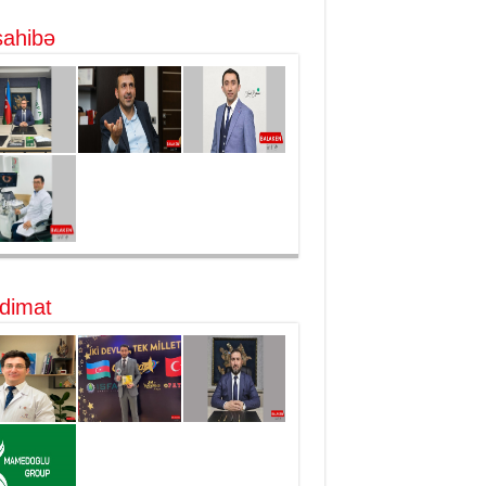
ahibə
dimat