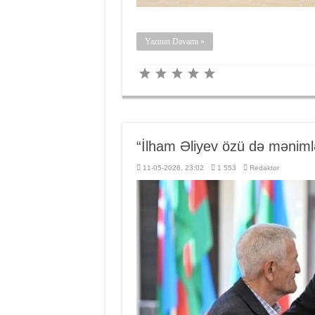
Yazının Davamı »
“İlham Əliyev özü də mənimlə
11-05-2026, 23:02
1 553
Redaktor