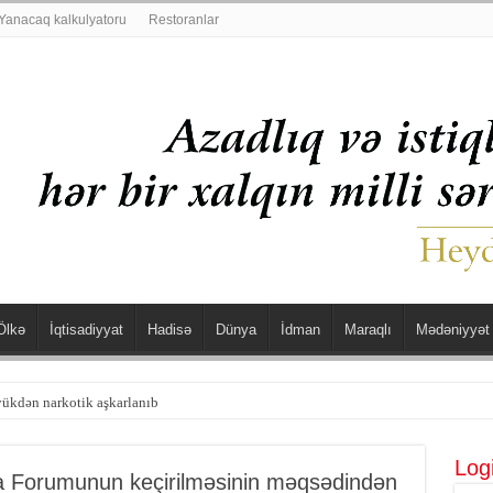
Yanacaq kalkulyatoru
Restoranlar
Ölkə
İqtisadiyyat
Hadisə
Dünya
İdman
Maraqlı
Mədəniyyət
şdü
Log
a Forumunun keçirilməsinin məqsədindən