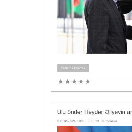
Yazının Davamı »
Ulu öndər Heydər Əliyevin 
10-05-2026, 00:00
1 069
Redaktor