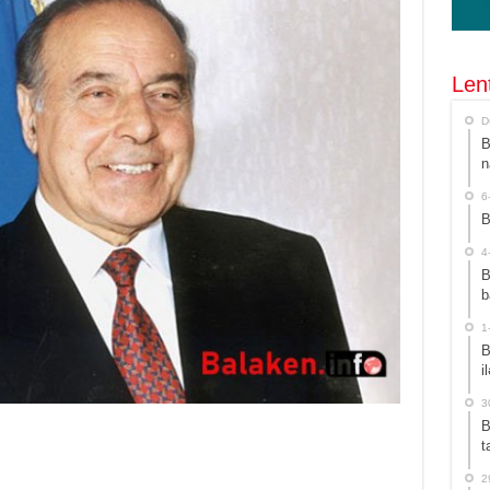
Len
D
B
n
6
B
4
B
b
1
B
i
3
B
t
2