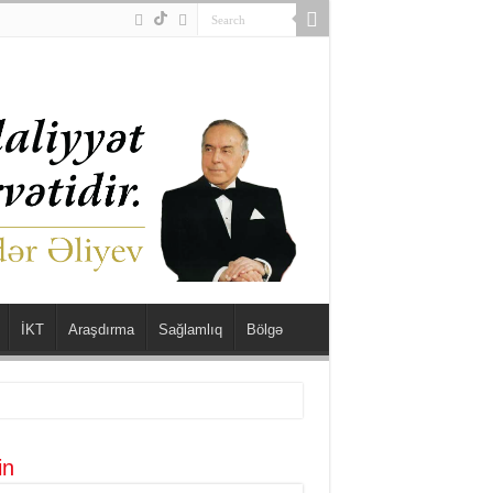
İKT
Araşdırma
Sağlamlıq
Bölgə
in