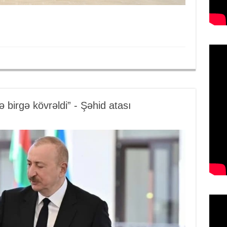
 birgə kövrəldi” - Şəhid atası