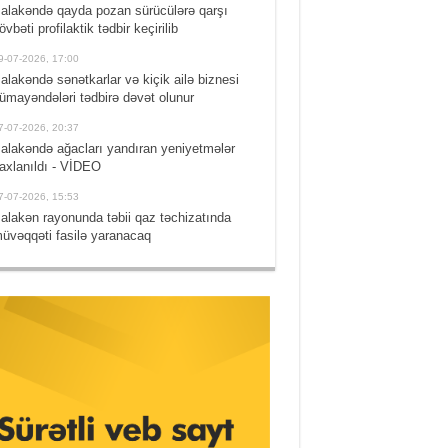
alakəndə qayda pozan sürücülərə qarşı
övbəti profilaktik tədbir keçirilib
9-07-2026, 17:00
alakəndə sənətkarlar və kiçik ailə biznesi
ümayəndələri tədbirə dəvət olunur
7-07-2026, 20:37
alakəndə ağacları yandıran yeniyetmələr
axlanıldı - VİDEO
7-07-2026, 15:53
alakən rayonunda təbii qaz təchizatında
üvəqqəti fasilə yaranacaq