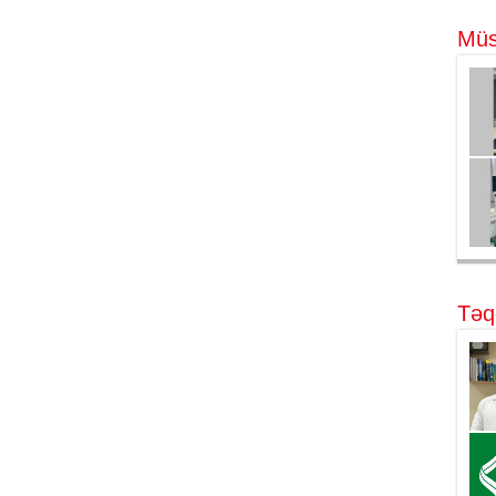
Müs
Təq