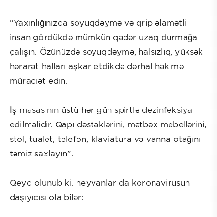
“Yaxınlığınızda soyuqdəymə və qrip əlamətli
insan gördükdə mümkün qədər uzaq durmağa
çalışın. Özünüzdə soyuqdəymə, halsızlıq, yüksək
hərarət halları aşkar etdikdə dərhal həkimə
müraciət edin.
İş masasının üstü hər gün spirtlə dezinfeksiya
edilməlidir. Qapı dəstəklərini, mətbəx mebellərini,
stol, tualet, telefon, klaviatura və vanna otağını
təmiz saxlayın”.
Qeyd olunub ki, heyvanlar da koronavirusun
daşıyıcısı ola bilər: