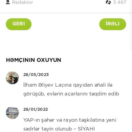
Redaktor
3 467
GERI
İRƏLI
HƏMÇININ OXUYUN
28/05/2023
İlham Əliyev Laçına qayıdan əhali ilə
görüşüb, evlərin açarlarını təqdim edib
29/01/2022
YAP-ın şəhər və rayon təşkilatına yeni
sədrlər təyin olunub – SİYAHI