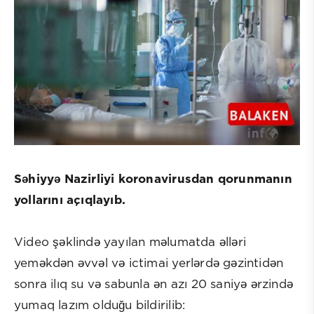
Səhiyyə Nazirliyi koronavirusdan qorunmanın
yollarını açıqlayıb.
Video şəklində yayılan məlumatda əlləri
yeməkdən əvvəl və ictimai yerlərdə gəzintidən
sonra ilıq su və sabunla ən azı 20 saniyə ərzində
yumaq lazım olduğu bildirilib: