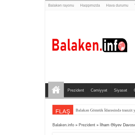
Balakən rayonu
Haqqımızda
Hava durumu
Prezident
Cəmiyyət
Siyasət
Balakən sakini Şəmkirdə qəzaya dü
FLAŞ
Balaken.info
»
Prezident
» İlham Əliyev Davosda