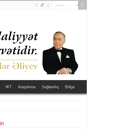
İKT
Araşdırma
Sağlamlıq
Bölgə
in