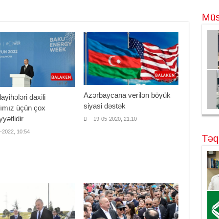
Müs
Azərbaycana verilən böyük
layihələri daxili
siyasi dəstək
fımız üçün çox
yətlidir
19-05-2020, 21:10
-2022, 10:54
Təq