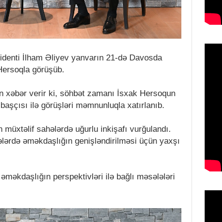
identi İlham Əliyev yanvarın 21-də Davosda
 Hersoqla görüşüb.
 xəbər verir ki, söhbət zamanı İsxak Hersoqun
 başçısı ilə görüşləri məmnunluqla xatırlanıb.
 müxtəlif sahələrdə uğurlu inkişafı vurğulandı.
ahələrdə əməkdaşlığın genişləndirilməsi üçün yaxşı
 əməkdaşlığın perspektivləri ilə bağlı məsələləri