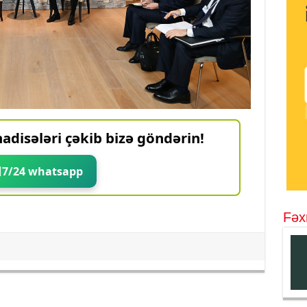
adisələri çəkib bizə göndərin!
7/24 whatsapp
Fəx