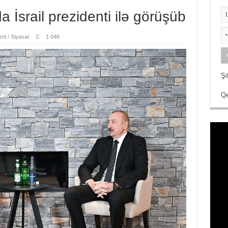
 İsrail prezidenti ilə görüşüb
nt / Siyasət
1 046
Şi
Qe