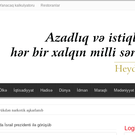
Yanacaq kalkulyatoru
Restoranlar
Ölkə
İqtisadiyyat
Hadisə
Dünya
İdman
Maraqlı
Mədəniyyət
şdü
 İsrail prezidenti ilə görüşüb
Log