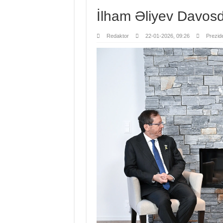
İlham Əliyev Davosda
Redaktor
22-01-2026, 09:26
Prezide