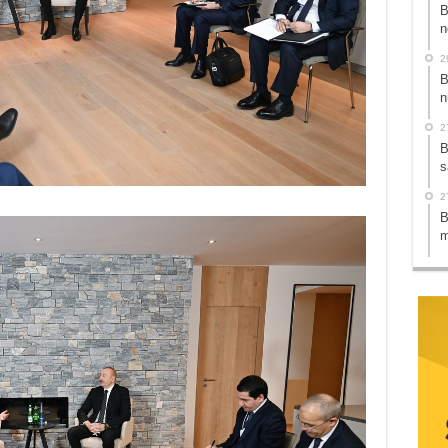
B
n
2
B
n
2
B
s
2
B
m