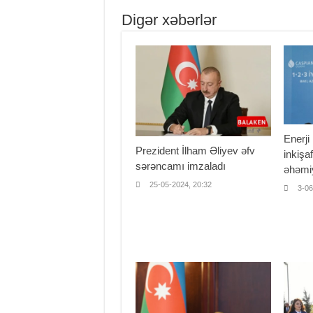
Digər xəbərlər
Enerji 
Prezident İlham Əliyev əfv
inkişa
sərəncamı imzaladı
əhəmiy
25-05-2024, 20:32
3-06