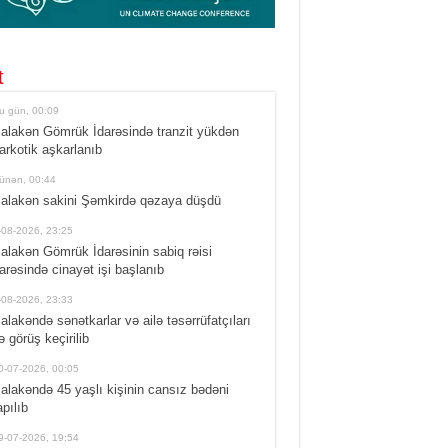
t
u gün, 00:09
alakən Gömrük İdarəsində tranzit yükdən
arkotik aşkarlanıb
ünən, 00:44
alakən sakini Şəmkirdə qəzaya düşdü
-08-2026, 23:25
alakən Gömrük İdarəsinin sabiq rəisi
arəsində cinayət işi başlanıb
-08-2026, 23:33
alakəndə sənətkarlar və ailə təsərrüfatçıları
lə görüş keçirilib
0-07-2026, 00:05
alakəndə 45 yaşlı kişinin cansız bədəni
apılıb
9-07-2026, 19:54