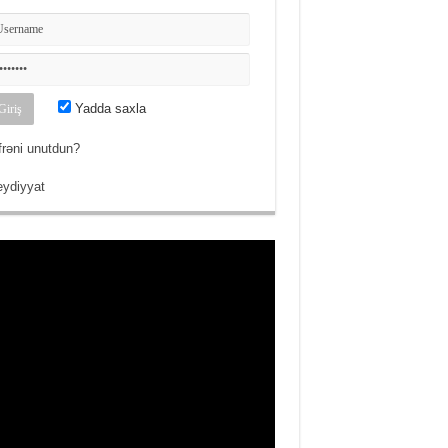
Yadda saxla
frəni unutdun?
ydiyyat