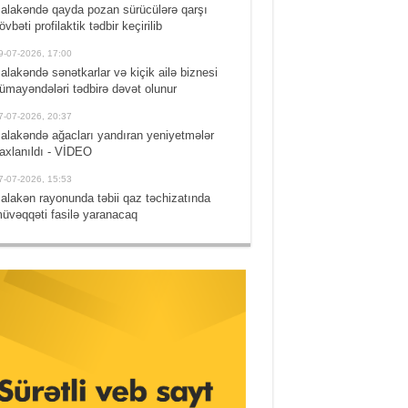
alakəndə qayda pozan sürücülərə qarşı
övbəti profilaktik tədbir keçirilib
9-07-2026, 17:00
alakəndə sənətkarlar və kiçik ailə biznesi
ümayəndələri tədbirə dəvət olunur
7-07-2026, 20:37
alakəndə ağacları yandıran yeniyetmələr
axlanıldı - VİDEO
7-07-2026, 15:53
alakən rayonunda təbii qaz təchizatında
üvəqqəti fasilə yaranacaq