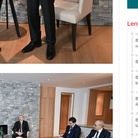
Len
B
B
n
D
B
4
B
b
1
B
i
3
B
t
2