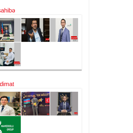
ahibə
dimat