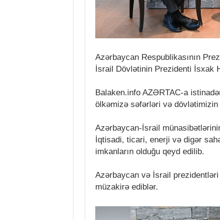
Azərbaycan Respublikasının Prez
İsrail Dövlətinin Prezidenti İsxak
Balaken.info AZƏRTAC-a istinadən
ölkəmizə səfərləri və dövlətimizin
Azərbaycan-İsrail münasibətlərinin
İqtisadi, ticari, enerji və digər s
imkanların olduğu qeyd edilib.
Azərbaycan və İsrail prezidentləri
müzakirə ediblər.